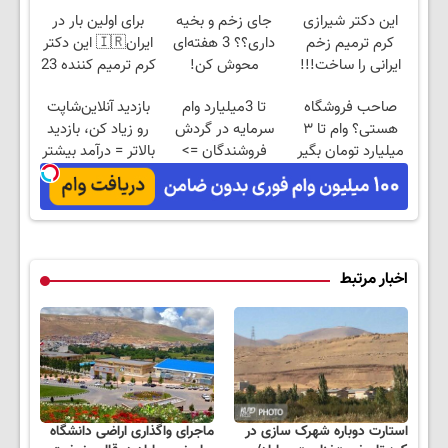
این دکتر شیرازی
جای زخم و بخیه
برای اولین بار در
کرم ترمیم زخم
داری؟؟ 3 هفته‌ای
ایران🇮🇷 این دکتر
ایرانی را ساخت!!!
محوش کن!
کرم ترمیم کننده 23
روزه ساخت!
صاحب فروشگاه
تا 3میلیارد وام
بازدید آنلاین‌شاپت
هستی؟ وام تا ۳
سرمایه در گردش
رو زیاد کن، بازدید
میلیارد تومان بگیر
فروشندگان =>
بالاتر = درآمد بیشتر
فروشگاهت رو ثبت
کن
اخبار مرتبط
استارت دوباره شهرک سازی در
ماجرای واگذاری اراضی دانشگاه