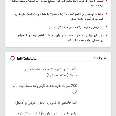
کاهش اختیارات دو فرمانده سابق گروه‌های مسلح سوریه؛ ابو عمشه و سیف پولات
برکنار شدند
جریان‌های معترض اقلیم کردستان: زمان سکوت به پایان رسیده است؛ نارضایتی
عمومی در آستانه انفجار است
دیدار وزرای خارجه ترکیه و سوریه در آنکارا + فیلم
نچیروان بارزانی در دیدار با نخست‌وزیر عراق بر حمایت اقلیم کردستان از اجرای
برنامه‌های دولت بغداد تأکید کرد
تبلیغات
3تا5 کیلو لاغری توی یک ماه با پودر
جلبک(تعداد محدود)
200 سوت نقره هدیه گرمی به شما؛ثبت نام
کن
خداحافظی با کمردرد، بدون قرص و آمپول
برای اولین بار در ایران🇮🇷 این دکتر کرم