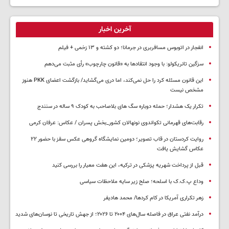
آخرین اخبار
انفجار در اتوبوس مسافربری در جرمانا؛ دو کشته و ۱۳ زخمی + فیلم
سزگین تانریکولو: با وجود انتقادها به «قانون چارچوب» رأی مثبت می‌دهم
این قانون مسئله کرد را حل نمی‌کند، اما دری می‌گشاید/ بازگشت اعضای PKK هنوز
مشخص نیست
تکرار یک هشدار؛ حمله دوباره سگ های بلاصاحب به کودک ۹ ساله در سنندج
رقابت‌های قهرمانی تکواندوی نونهالان کشور_بخش پسران / عکاس: عرفان کرمی
روایت کردستان در قاب تصویر؛ دومین نمایشگاه گروهی عکس سقز با حضور ۲۲
عکاس گشایش یافت
قبل از پرداخت شهریه پزشکی در ترکیه، این هفت معیار را بررسی کنید
وداع پ.ک.ک با اسلحه؛ صلح زیر سایه ملاحظات سیاسی
زهر تکراری آمریکا در کام کردها/ محمد هادیفر
درآمد نفتی عراق در فاصله سال‌های ۲۰۰۴ تا ۲۰۲۶؛ از جهش تاریخی تا نوسان‌های شدید