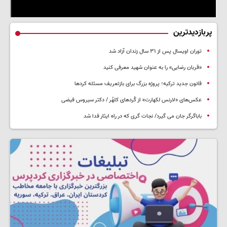
پربازدیدترین
توران اویسال پس از ۳۱ سال زندان آزاد شد
«قربان رضایی» را به عنوان شهید معرفی کنید
قانون جدید ترکیه؛ پروژه بزرگ‌ برای بازتعریف مسئله کردها
عکس‌های «لارنس لکهارت» از کُردهای کلهُر / دکتر سیروس فیضی
باباگرگر جان می گیرد/ نجات گری که در راه ایثار فدا شد