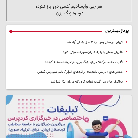
پربازدیدترین
توران اویسال پس از ۳۱ سال زندان آزاد شد
«قربان رضایی» را به عنوان شهید معرفی کنید
قانون جدید ترکیه؛ پروژه بزرگ‌ برای بازتعریف مسئله کردها
عکس‌های «لارنس لکهارت» از کُردهای کلهُر / دکتر سیروس فیضی
باباگرگر جان می گیرد/ نجات گری که در راه ایثار فدا شد