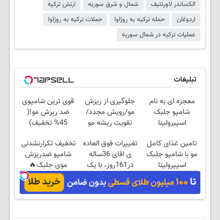
الکساندر لاورنتیف
شمال و شرق سوریه
ارتش ترکیه
اردوغان
حمله ترکیه به روژاوا
حملات ترکیه به روژاوا
عملیات ترکیه در شمال سوریه
تبلیغات
معجزه ای به نام
جلوگیری از ریزش
قوی ترین شامپوی
شامپو جلبک
مو/رویش مجدد/
ضد ریزش مو!(
اسپیرولینا
تقویت ریشه مو
45% تخفیف)
تامین غذای کامل
تغییرات فوق العاده
تخفیف تکرارنشدنی
مو با شامپو جلبک
ی اقای 36ساله
شامپو ضدریزش
اسپیرولینا
در161روز، با یک
موی جلبک🔥
روش گیاهی