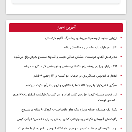
آخرین اخبار
ارزیابی جدید از وضعیت نیروهای پیشمرگ اقلیم کردستان
نظارت بر بازار نباید مقطعی و مناسبتی باشد
مدیرعامل آبفای کردستان: مشکل کم‌آبی نایسر و آساوله سنندج بزودی رفع می‌شود
۱۹۱ میلیارد ریال جریمه برای متخلفان صنفی و غیرصنفی کردستان صادر شد
انفجار در اتوبوس مسافربری در جرمانا؛ دو کشته و ۱۳ زخمی + فیلم
سزگین تانریکولو: با وجود انتقادها به «قانون چارچوب» رأی مثبت می‌دهم
این قانون مسئله کرد را حل نمی‌کند، اما دری می‌گشاید/ بازگشت اعضای PKK هنوز
مشخص نیست
تکرار یک هشدار؛ حمله دوباره سگ های بلاصاحب به کودک ۹ ساله در سنندج
رقابت‌های قهرمانی تکواندوی نونهالان کشور_بخش پسران / عکاس: عرفان کرمی
روایت کردستان در قاب تصویر؛ دومین نمایشگاه گروهی عکس سقز با حضور ۲۲