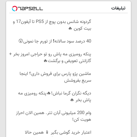
تبلیغات
گردونه شانس بدون پوچ از PS5 تا آیفون17 و
بیت کوین 🔥
40 درصد سود سالانه❗ از تورم جا نمونی😲
پنکه رومیزی مه پاش رو تو حراجی امروز بخر +
گارانتی تعویض و برگشت🔥
ماشین پژو پارس برای فروش داری؟ اینجا
سریع بفروشش
دیگه نگران گرما نباش!🔥پنکه رومیزی مه
پاش بخر 🔥
وام 200 میلیونی آبان تتر. همین الان احراز
هویت کن!
اعتبار خرید گوشی بگیر 📱 همین حالا