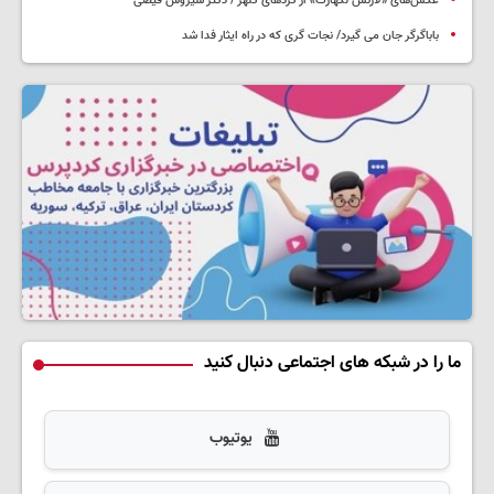
عکس‌های «لارنس لکهارت» از کُردهای کلهُر / دکتر سیروس فیضی
باباگرگر جان می گیرد/ نجات گری که در راه ایثار فدا شد
ما را در شبکه های اجتماعی دنبال کنید
یوتیوب