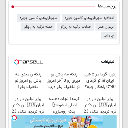
برچسب‌ها
اتحادیه شهرداری‌های کانتون جزیره
شهرداری‌های کانتون جزیره
بریوان عمر
حملات ترکیه به روژاوا
حمله ترکیه به روژاوا
چاه آب
تبلیغات
رکورد گرما در ۵ شهر
پنکه مه پاش رو
پنکه رومیزی مه
ایران🚨 تو گرمای
میزی رو تا آخر امروز
پاش رو امروز تو
40°C راهکار چیه؟
تو تخفیف بخر درب
تخفیف بخر!
پنکه مه پاش👌🏻
منزل پرداخت کن
برای اولین بار در
گرمه؟ نجات‌دهنده
برای اولین بار در
🔥
ایران🇮🇷 این دکتر
اصلی ایشونه👌
ایران🇮🇷 این دکتر
کرم ترمیم کننده 23
پنکه رومیزی،
کرم ترمیم کننده 23
روزه ساخت!
پرداخت درب منزل
روزه ساخت!
+ تخفیف🔥