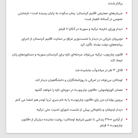
برکنار شدند
جریان‌های معترض اقلیم کردستان: زمان سکوت به پایان رسیده است؛ نارضایتی
عمومی در آستانه انفجار است
دیدار وزرای خارجه ترکیه و سوریه در آنکارا + فیلم
نچیروان بارزانی در دیدار با نخست‌وزیر عراق بر حمایت اقلیم کردستان از اجرای
برنامه‌های دولت بغداد تأکید کرد
قانون چارچوب ترکیه می‌تواند مرحله‌ای تازه برای کردستان سوریه و دستاوردهای زنان
ایجاد کند
قاتل ٣ نفر در میاندوآب بخشیده شد
اوجالان می‌تواند در امرالی با روزنامه‌نگاران و دانشگاهیان دیدار کند
نعمان کورتولموش: «قانون چارچوب» درِ دوره‌ای تازه را خواهد گشود
پروین بولدان:من پای «قانون چارچوب» را به نام سری ثریا اوندر هم امضا می کنم
دیدار اردوغان و باغچه‌لی پیش از نشست شورای امنیت ملی ترکیه
از آزادی ۳۹۰۰ زندانی تا تغییر شرایط اوجالان؛ روایت نماینده دیاربکر از «قانون
چارچوب» + فیلم