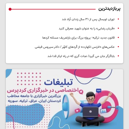
پربازدیدترین
توران اویسال پس از ۳۱ سال زندان آزاد شد
«قربان رضایی» را به عنوان شهید معرفی کنید
قانون جدید ترکیه؛ پروژه بزرگ‌ برای بازتعریف مسئله کردها
عکس‌های «لارنس لکهارت» از کُردهای کلهُر / دکتر سیروس فیضی
باباگرگر جان می گیرد/ نجات گری که در راه ایثار فدا شد