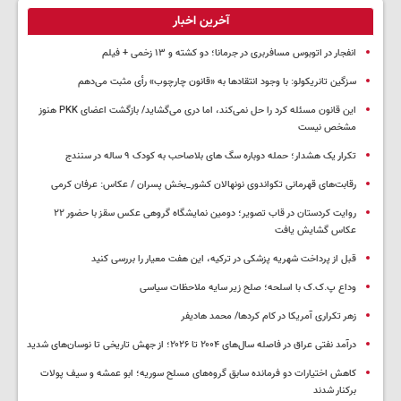
آخرین اخبار
انفجار در اتوبوس مسافربری در جرمانا؛ دو کشته و ۱۳ زخمی + فیلم
سزگین تانریکولو: با وجود انتقادها به «قانون چارچوب» رأی مثبت می‌دهم
این قانون مسئله کرد را حل نمی‌کند، اما دری می‌گشاید/ بازگشت اعضای PKK هنوز
مشخص نیست
تکرار یک هشدار؛ حمله دوباره سگ های بلاصاحب به کودک ۹ ساله در سنندج
رقابت‌های قهرمانی تکواندوی نونهالان کشور_بخش پسران / عکاس: عرفان کرمی
روایت کردستان در قاب تصویر؛ دومین نمایشگاه گروهی عکس سقز با حضور ۲۲
عکاس گشایش یافت
قبل از پرداخت شهریه پزشکی در ترکیه، این هفت معیار را بررسی کنید
وداع پ.ک.ک با اسلحه؛ صلح زیر سایه ملاحظات سیاسی
زهر تکراری آمریکا در کام کردها/ محمد هادیفر
درآمد نفتی عراق در فاصله سال‌های ۲۰۰۴ تا ۲۰۲۶؛ از جهش تاریخی تا نوسان‌های شدید
کاهش اختیارات دو فرمانده سابق گروه‌های مسلح سوریه؛ ابو عمشه و سیف پولات
برکنار شدند