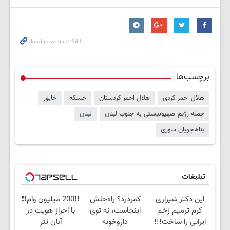
برچسب‌ها
هلال احمر کردی
هلال احمر کردستان
حسکه
خابور
حمله رژیم صهیونیستی به جنوب لبنان
لبنان
پناهجویان سوری
تبلیغات
این دکتر شیرازی
کمردرد؟ راه‌حلش
❗❗200 میلیون وام❗❗
کرم ترمیم زخم
اینجاست، نه توی
با احراز هویت در
ایرانی را ساخت!!!
داروخونه
آبان تتر