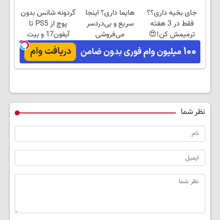
جای بخیه داری؟؟
هایما داری؟ اینجا
گردونه شانس بدون
فقط در 3 هفته
سریع و بی‌دردسر
پوچ از PS5 تا
ترمیمش کن!😍
می‌فروشی
آیفون17 و بیت
کوین 🔥
نظر شما