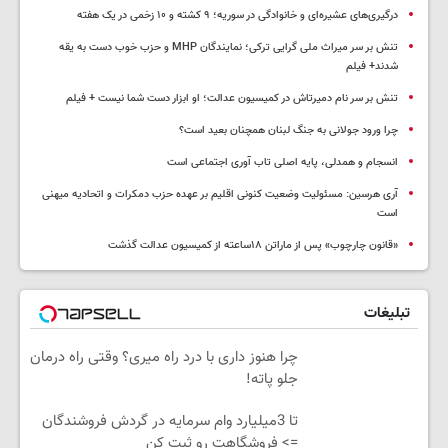
درگیری‌های عشیره‌ای و خانوادگی در سوریه؛ ۹ کشته و ۱۰ زخمی در یک هفته
تنش بر سر میراث ملی گرایی ترکی؛ نمایندگان MHP و حزب خوب دست به یقه
شدند+ فیلم
تنش بر سر نام دمیرتاش در کمیسیون عدالت؛ او ابزار دست شما نیست + فیلم
چرا ورود جولانی به جنگ لبنان همچنان بعید است؟
انسجام و همدلی، پایه اصلی تاب آوری اجتماعی است
آری هرسین: مسئولیت وضعیت کنونی اقلیم بر عهده حزب دمکرات و اتحادیه میهنی
است
«قانون چارچوب» پس از ماراتن ۱۸ساعته از کمیسیون عدالت گذشت
تبلیغات
چرا هنوز داری با درد راه میری؟ وقتی راه درمان
جلو پاته!
تا 3میلیارد وام سرمایه در گردش فروشندگان
=> فروشگاهت رو ثبت کن