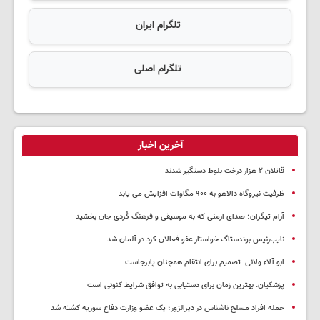
تلگرام ایران
تلگرام اصلی
آخرین اخبار
قاتلان ۲ هزار درخت بلوط دستگیر شدند
ظرفیت نیروگاه دالاهو به ۹۰۰ مگاوات افزایش می یابد
آرام تیگران؛ صدای ارمنی که به موسیقی و فرهنگ کُردی جان بخشید
نایب‌رئیس بوندستاگ خواستار عفو فعالان کرد در آلمان شد
ابو آلاء ولائی: تصمیم برای انتقام همچنان پابرجاست
پزشکیان‌: بهترین زمان برای دستیابی به توافق شرایط کنونی است
حمله افراد مسلح ناشناس در دیرالزور؛ یک عضو وزارت دفاع سوریه کشته شد