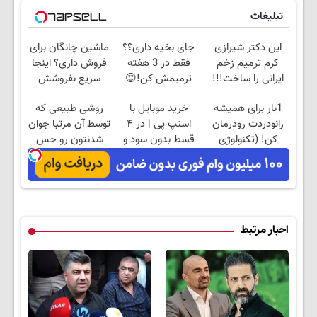
تبلیغات
این دکتر شیرازی
جای بخیه داری؟؟
ماشین چانگان برای
کرم ترمیم زخم
فقط در 3 هفته
فروش داری؟ اینجا
ایرانی را ساخت!!!
ترمیمش کن!😍
سریع بفروشش
1بار برای همیشه
خرید موبایل با
روشی طبیعی که
زانودردت رودرمان
اسنپ پی | در ۴
توسط آن مرتبا جوان
کن! (تکنولوژی
قسط بدون سود و
شدنتون رو حس
آلمان) ◂پرسشنامه▸
کارمزد!
کنید تخفیف ویژه🔥
اخبار مرتبط