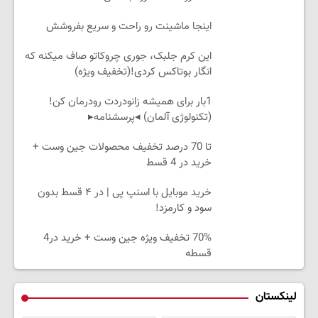
اینجا ماشینت رو راحت و سریع بفروشش
این کرم جلبک، جوری چروکاتو صاف میکنه که
انگار بوتاکس کردی!(تخفیف ویژه)
1بار برای همیشه زانودردت رودرمان کن!
(تکنولوژی آلمان) ◂پرسشنامه▸
تا 70 درصد تخفیف محصولات جین وست +
خرید در 4 قسط
خرید موبایل با اسنپ پی | در ۴ قسط بدون
سود و کارمزد!
70% تخفیف ویژه جین وست + خرید در4
قسطه
لینکستان