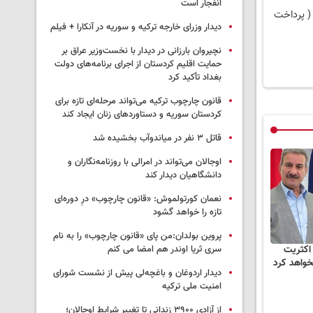
انفجار است
( پرداخت
دیدار وزرای خارجه ترکیه و سوریه در آنکارا + فیلم
نچیروان بارزانی در دیدار با نخست‌وزیر عراق بر
حمایت اقلیم کردستان از اجرای برنامه‌های دولت
بغداد تأکید کرد
قانون چارچوب ترکیه می‌تواند مرحله‌ای تازه برای
کردستان سوریه و دستاوردهای زنان ایجاد کند
قاتل ٣ نفر در میاندوآب بخشیده شد
اوجالان می‌تواند در امرالی با روزنامه‌نگاران و
دانشگاهیان دیدار کند
نعمان کورتولموش: «قانون چارچوب» درِ دوره‌ای
تازه را خواهد گشود
پروین بولدان:من پای «قانون چارچوب» را به نام
سری ثریا اوندر هم امضا می کنم
اکثریت
خواهد کرد
دیدار اردوغان و باغچه‌لی پیش از نشست شورای
امنیت ملی ترکیه
از آزادی ۳۹۰۰ زندانی تا تغییر شرایط اوجالان؛