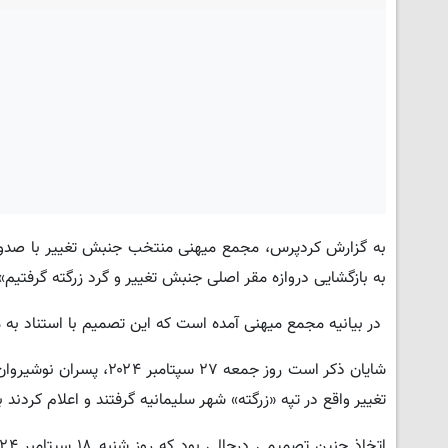
به گزارش کردپرس، مجمع میهنی منتخب جنبش تغییر با صدور ب
به بازگشایی دروازه مقر اصلی جنبش تغییر و گرد زرگته گرفتیم»
در بیانیه مجمع میهنی آمده است که این تصمیم با استناد به 
شایان ذکر است روز جمعه ۲۷ سپتامبر ۲۰۲۴، پسران نوشیروان مصطفی (چیا و نما نوشیروان مصطفی)
تغییر واقع در تپه «زرگته» شهر سلیمانیه گرفتند و اعلام کردن
اتخاذ چنین تصمیمی درحالی بود که روز شنبه ۱۸ سپتامبر ۲۰۲۴