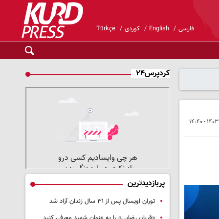
فارسی
English
کوردی
Türkçe
کردپرس۲۴
پربازدیدترین
توران اویسال پس از ۳۱ سال زندان آزاد شد
«قربان رضایی» را به عنوان شهید معرفی کنید