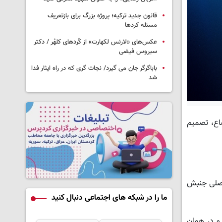
قانون جدید ترکیه؛ پروژه بزرگ‌ برای بازتعریف
مسئله کردها
عکس‌های «لارنس لکهارت» از کُردهای کلهُر / دکتر
سیروس فیضی
باباگرگر جان می گیرد/ نجات گری که در راه ایثار فدا
شد
اع، تصمیم
اصلی جنبش
ما را در شبکه های اجتماعی دنبال کنید
و در همان