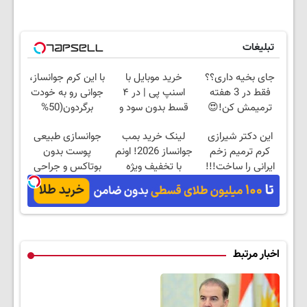
تبلیغات
جای بخیه داری؟؟
خرید موبایل با
با این کرم جوانساز،
فقط در 3 هفته
اسنپ پی | در ۴
جوانی رو به خودت
ترمیمش کن!😍
قسط بدون سود و
برگردون(50%
کارمزد!
تخفیف)
این دکتر شیرازی
لینک خرید بمب
جوانسازی طبیعی
کرم ترمیم زخم
جوانساز 2026! اونم
پوست بدون
ایرانی را ساخت!!!
با تخفیف ویژه
بوتاکس و جراحی
😳! خرید با تخفیف
ویژه
اخبار مرتبط