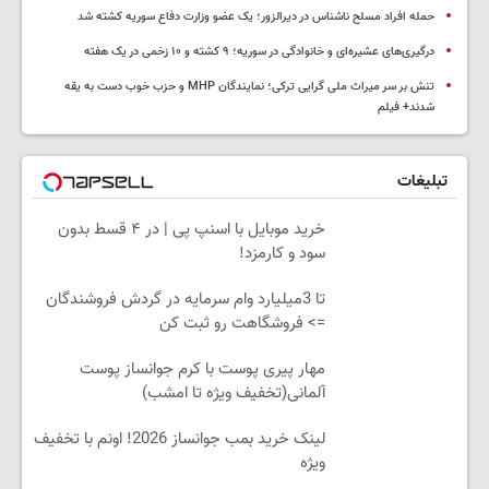
حمله افراد مسلح ناشناس در دیرالزور؛ یک عضو وزارت دفاع سوریه کشته شد
درگیری‌های عشیره‌ای و خانوادگی در سوریه؛ ۹ کشته و ۱۰ زخمی در یک هفته
تنش بر سر میراث ملی گرایی ترکی؛ نمایندگان MHP و حزب خوب دست به یقه
شدند+ فیلم
تبلیغات
خرید موبایل با اسنپ پی | در ۴ قسط بدون
سود و کارمزد!
تا 3میلیارد وام سرمایه در گردش فروشندگان
=> فروشگاهت رو ثبت کن
مهار پیری پوست با کرم جوانساز پوست
آلمانی(تخفیف ویژه تا امشب)
لینک خرید بمب جوانساز 2026! اونم با تخفیف
ویژه