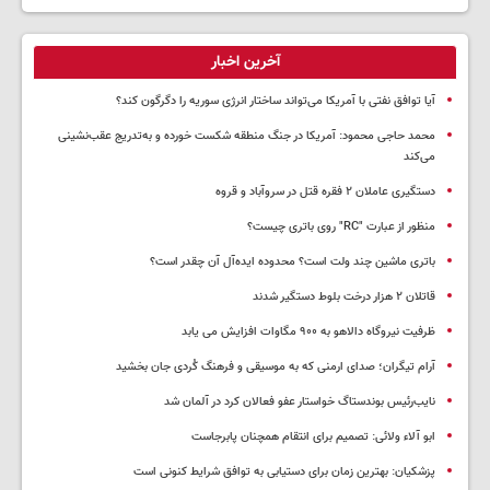
آخرین اخبار
آیا توافق نفتی با آمریکا می‌تواند ساختار انرژی سوریه را دگرگون کند؟
محمد حاجی محمود: آمریکا در جنگ منطقه شکست خورده و به‌تدریج عقب‌نشینی
می‌کند
دستگیری عاملان ۲ فقره قتل در سروآباد و قروه
منظور از عبارت "RC" روی باتری چیست؟
باتری ماشین چند ولت است؟ محدوده ایده‌آل آن چقدر است؟
قاتلان ۲ هزار درخت بلوط دستگیر شدند
ظرفیت نیروگاه دالاهو به ۹۰۰ مگاوات افزایش می یابد
آرام تیگران؛ صدای ارمنی که به موسیقی و فرهنگ کُردی جان بخشید
نایب‌رئیس بوندستاگ خواستار عفو فعالان کرد در آلمان شد
ابو آلاء ولائی: تصمیم برای انتقام همچنان پابرجاست
پزشکیان‌: بهترین زمان برای دستیابی به توافق شرایط کنونی است