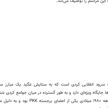
ت این مراسم را توصیف می‌کند.
ده باد رفیق عگید) یک سرود انقلابی کردی است که به ستایش عگید یک مبارز 
 جایگاه ویژه‌ای دارد و به طور گسترده در میان جوامع کردی ش
است. عگید یا مظلوم دوغان (Mazlum Doğan) در دهه ۱۹۸۰ میلادی یکی از اعض