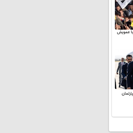
 با عمویش
رلمان