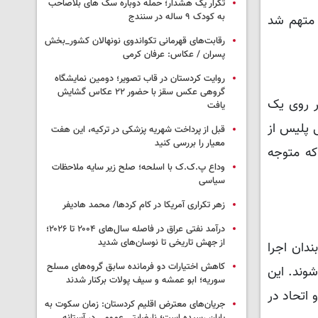
تکرار یک هشدار؛ حمله دوباره سگ های بلاصاحب
به کودک ۹ ساله در سنندج
د بازجویی قرار داد و او متهم شد
رقابت‌های قهرمانی تکواندوی نونهالان کشور_بخش
پسران / عکاس: عرفان کرمی
روایت کردستان در قاب تصویر؛ دومین نمایشگاه
گروهی عکس سقز با حضور ۲۲ عکاس گشایش
ر روی یک
یافت
 پلیس از
قبل از پرداخت شهریه پزشکی در ترکیه، این هفت
معیار را بررسی کنید
که متوجه
وداع پ.ک.ک با اسلحه؛ صلح زیر سایه ملاحظات
سیاسی
زهر تکراری آمریکا در کام کردها/ محمد هادیفر
درآمد نفتی عراق در فاصله سال‌های ۲۰۰۴ تا ۲۰۲۶؛
از جهش تاریخی تا نوسان‌های شدید
دان اجرا
کاهش اختیارات دو فرمانده سابق گروه‌های مسلح
شوند. این
سوریه؛ ابو عمشه و سیف پولات برکنار شدند
اتحاد در
جریان‌های معترض اقلیم کردستان: زمان سکوت به