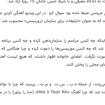
اه معرفی و با شرط حبس خانگی 15 روزه آزاد شد.
 اینکه چه کسی مراسم را سازمان‌دهی کرده و چه کسی برنامه 
توقف آن صورت نگرفت. اعضای خانواده اظهار داشتند که هیچ لیست آه
‌های محلی را پخش کنند.
زدند، از جمله ه.ب.، س.ت. و م.ت.، پرسید که چرا با نواخت
آهنگ‌های پخش شده همراهی کرده‌اند. از م.ت. پرسیده شد که چرا آهنگ «nê li Teştê Kin