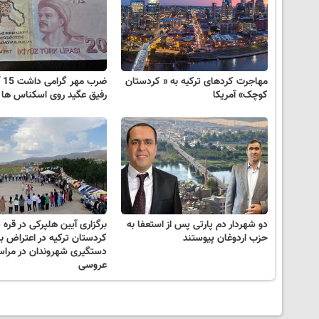
مهاجرت کردهای ترکیه به « کردستان
ضر
کوچک» آمریکا
رفیق عگید روی اسکناس ها 
دو شهردار دم پارتی پس از استعفا به
برگزاری آیین هلپرکی در قره 
حزب اردوغان پیوستند
کردستان ترکیه در اعتراض ب
دستگیری شهروندان در مرا
عروسی