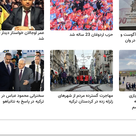
عمر اوجالان خواستار دیدار
ب مهر گرامی داشت 15 آگوست و
حزب اردوغان 23 ساله شد
شد
در وان
یازی
مهاجرت گسترده مردم از شهرهای
سخنرانی محمود عباس در پا
ه
زلزله زده در کردستان ترکیه
ترکیه در پاسخ به نتانیاهو
سم