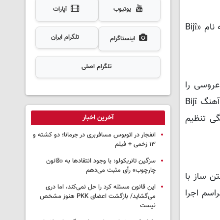
یوتیوب
آپارات
پلیس به 9 نفر از این افراد درباره ویدیویی که از مراسم عروسی ضبط شده بود سوال کرد. در این ویدیو آهنگی کردی به نام «Bijî
تلگرام ایران
اینستاگرام
تلگرام اصلی
عروسی را
ترتیب داده است، پاسخ دادند. همچنین از آنها پرسیده شد که چه کسی موزیسین‌ها را دعوت کرده و چرا هنگامی که آهنگ Bijî
نگی تنظیم
آخرین اخبار
انفجار در اتوبوس مسافربری در جرمانا؛ دو کشته و
۱۳ زخمی + فیلم
سزگین تانریکولو: با وجود انتقادها به «قانون
چارچوب» رأی مثبت می‌دهم
ن ساز با
این قانون مسئله کرد را حل نمی‌کند، اما دری
Hi» (حنا را بیاور) را در مراسم اجرا
می‌گشاید/ بازگشت اعضای PKK هنوز مشخص
نیست