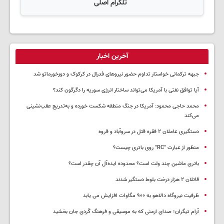
تلگرام اصلی
آخرین اخبار
جبهه ترکمانی خواستار تداوم حضور نیروهای فدرال در کرکوک و دوزخورماتو شد
آیا توافق نفتی با آمریکا می‌تواند ساختار انرژی سوریه را دگرگون کند؟
محمد حاجی محمود: آمریکا در جنگ منطقه شکست خورده و به‌تدریج عقب‌نشینی
می‌کند
دستگیری عاملان ۲ فقره قتل در سروآباد و قروه
منظور از عبارت "RC" روی باتری چیست؟
باتری ماشین چند ولت است؟ محدوده ایده‌آل آن چقدر است؟
قاتلان ۲ هزار درخت بلوط دستگیر شدند
ظرفیت نیروگاه دالاهو به ۹۰۰ مگاوات افزایش می یابد
آرام تیگران؛ صدای ارمنی که به موسیقی و فرهنگ کُردی جان بخشید