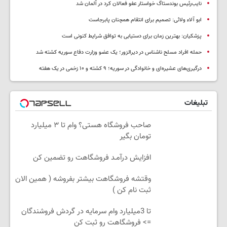
نایب‌رئیس بوندستاگ خواستار عفو فعالان کرد در آلمان شد
ابو آلاء ولائی: تصمیم برای انتقام همچنان پابرجاست
پزشکیان‌: بهترین زمان برای دستیابی به توافق شرایط کنونی است
حمله افراد مسلح ناشناس در دیرالزور؛ یک عضو وزارت دفاع سوریه کشته شد
درگیری‌های عشیره‌ای و خانوادگی در سوریه؛ ۹ کشته و ۱۰ زخمی در یک هفته
تبلیغات
صاحب فروشگاه هستی؟ وام تا ۳ میلیارد
تومان بگیر
افزایش درآمـد فروشگاهت رو تضمین کن
وقتشه فروشگاهت بیشتر بفروشه ( همین الان
ثبت نام کن )
تا 3میلیارد وام سرمایه در گردش فروشندگان
=> فروشگاهت رو ثبت کن