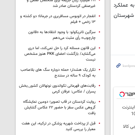
۱۹۱ میلیارد ریال جریمه برای متخلفان صنفی و
ه عملکرد
غیرصنفی کردستان صادر شد
قوق دولتی معادن به شهرستان
انفجار در اتوبوس مسافربری در جرمانا؛ دو کشته و
۱۳ زخمی + فیلم
سزگین تانریکولو: با وجود انتقادها به «قانون
چارچوب» رأی مثبت می‌دهم
این قانون مسئله کرد را حل نمی‌کند، اما دری
می‌گشاید/ بازگشت اعضای PKK هنوز مشخص
نیست
تکرار یک هشدار؛ حمله دوباره سگ های بلاصاحب
به کودک ۹ ساله در سنندج
رقابت‌های قهرمانی تکواندوی نونهالان کشور_بخش
پسران / عکاس: عرفان کرمی
روایت کردستان در قاب تصویر؛ دومین نمایشگاه
اینترنت
گروهی عکس سقز با حضور ۲۲ عکاس گشایش
یافت
قبل از پرداخت شهریه پزشکی در ترکیه، این هفت
ی کالا
معیار را بررسی کنید