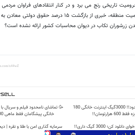
میت تاریخی رنج می برد و در کنار انتقادهای فراوان مردمی ب
معادن طلا در خصوص عدم همکاری آنها در رفع محرومیت منطقه، خبری از بازگشت ۱۵ درصد ح
ن زرشوران تکاب در دیوان محاسبات کشور ارائه نشده است؟
⏳فرصت محدود!! 3000گیگ اینترنت خانگی 180
🥳 تماشای نامحدود فیلم و سریال با 
 فقط 600 هزارتومان!!
خانگی پیشگامان فقط ماهی 100
نلود کن؛ 3000 گیگ داری!!
سرمایه گذاری امن با طلا و نقره | دیج