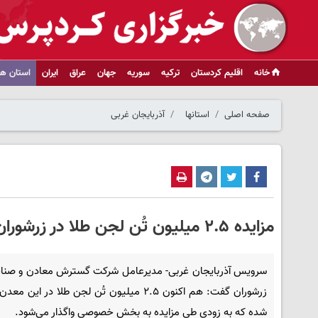
خانه
اقلیم کردستان
ترکیه
سوریه
جهان
عراق
ایران
استان ها
صفحه اصلی
استانها
آذربایجان غربی
مزایده ۲.۵ میلیون تُن لجن طلا در زرشوران تکاب
سرویس آذربایجان غربی- مدیرعامل شرکت گسترش معادن و صنای
زرشوران گفت: هم اکنون ۲.۵ میلیون تُن لجن طلا در این 
شده که به زودی طی مزایده به بخش خصوصی واگذار می‌شود.