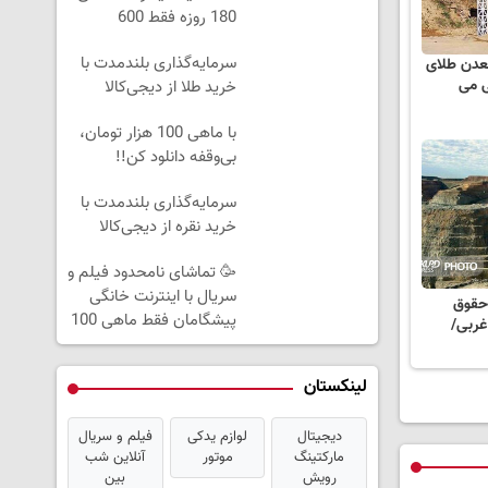
180 روزه فقط 600
هزارتومان!!
سرمایه‌گذاری بلندمدت با
عدن طلای
ی می
خرید طلا از دیجی‌کالا
با ماهی 100 هزار تومان،
بی‌وقفه دانلود کن!!
سرمایه‌گذاری بلندمدت با
خرید نقره از دیجی‌کالا
🥳 تماشای نامحدود فیلم و
سریال با اینترنت خانگی
مان حقوق
پیشگامان فقط ماهی 100
غربی/
لینکستان
دیجیتال
لوازم یدکی
فیلم و سریال
مارکتینگ
موتور
آنلاین شب
رویش
بین