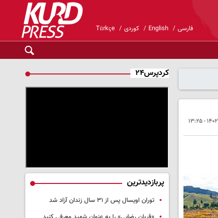
فارسی
English
کوردی
Türkçe
کردپرس۲۴
پربازدیدترین
توران اویسال پس از ۳۱ سال زندان آزاد شد
«قربان رضایی» را به عنوان شهید معرفی کنید