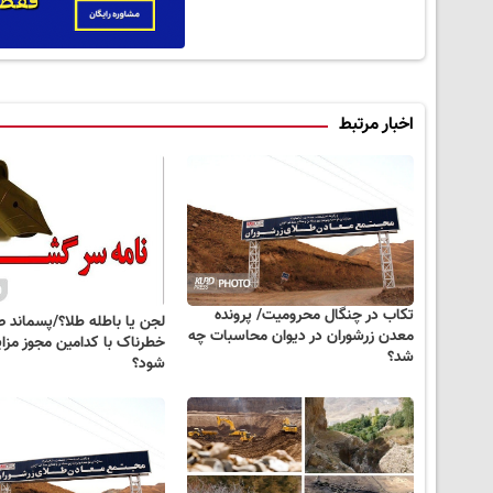
اخبار مرتبط
تکاب در چنگال محرومیت/ پرونده
لجن یا باطله طلا؟/پسماند 
معدن زرشوران در دیوان محاسبات چه
خطرناک با کدامین مجوز مزا
شد؟
شود؟