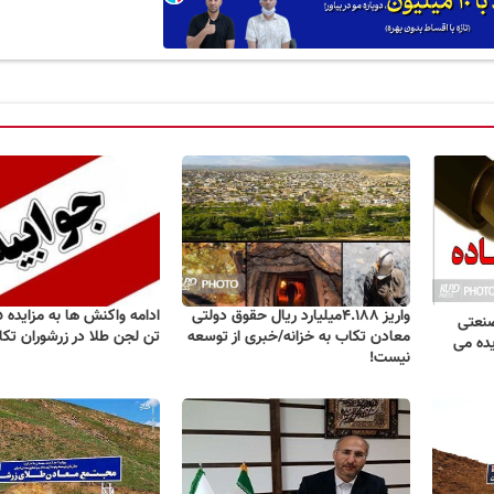
واریز ۴.۱۸۸میلیارد ریال حقوق دولتی
صنعتی
معادن تکاب به خزانه/خبری از توسعه
تن لجن طلا در زرشوران تک
یده می
نیست!