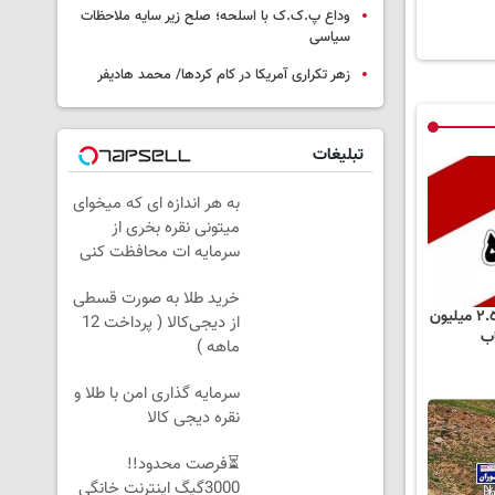
وداع پ.ک.ک با اسلحه؛ صلح زیر سایه ملاحظات
سیاسی
زهر تکراری آمریکا در کام کردها/ محمد هادیفر
تبلیغات
به هر اندازه ای که میخوای
میتونی نقره بخری از
سرمایه ات محافظت کنی
خرید طلا به صورت قسطی
ادامه واکنش ها به مزایده ٢.٥ میلیون
از دیجی‌کالا ( پرداخت 12
اب
ماهه )
سرمایه گذاری امن با طلا و
نقره دیجی کالا
⏳فرصت محدود!!
3000گیگ اینترنت خانگی