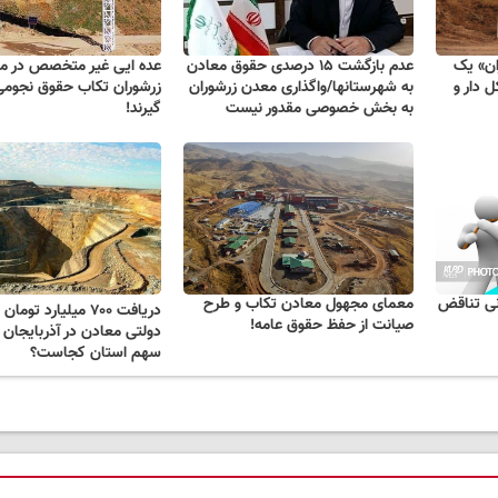
ان» یک
عدم بازگشت ۱۵ درصدی حقوق معادن
عده ایی غیر متخصص در م
 دار و
به شهرستانها/واگذاری معدن زرشوران
زرشوران تکاب حقوق نجوم
به بخش خصوصی مقدور نیست
گیرند!
نی تناقض
معمای مجهول معادن تکاب و طرح
دریافت ۷۰۰ میلیارد تو
صیانت از حفظ حقوق عامه!
دولتی معادن در آذربایجان 
سهم استان کجاست؟