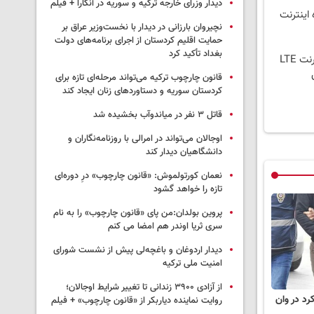
دیدار وزرای خارجه ترکیه و سوریه در آنکارا + فیلم
 100 هزار تومان 6 ماه اینترنت
نچیروان بارزانی در دیدار با نخست‌وزیر عراق بر
حمایت اقلیم کردستان از اجرای برنامه‌های دولت
بغداد تأکید کرد
بدون پیش پرداخت در 4 قسط ✅ اینترنت LTE
قانون چارچوب ترکیه می‌تواند مرحله‌ای تازه برای
کردستان سوریه و دستاوردهای زنان ایجاد کند
قاتل ٣ نفر در میاندوآب بخشیده شد
اوجالان می‌تواند در امرالی با روزنامه‌نگاران و
دانشگاهیان دیدار کند
نعمان کورتولموش: «قانون چارچوب» درِ دوره‌ای
تازه را خواهد گشود
پروین بولدان:من پای «قانون چارچوب» را به نام
سری ثریا اوندر هم امضا می کنم
دیدار اردوغان و باغچه‌لی پیش از نشست شورای
امنیت ملی ترکیه
از آزادی ۳۹۰۰ زندانی تا تغییر شرایط اوجالان؛
رد در وان
روایت نماینده دیاربکر از «قانون چارچوب» + فیلم