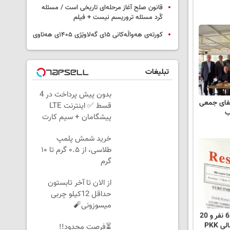
قانون صلح آغاز مرحله‌ای تاریخی است / مسئله
کُرد مسئله تروریسم نیست + فیلم
کورتەی هەواڵەکانی ۱۵ی گەلاوێژی ۱۴۰۵ی هەتاوی
تبلیغات
بدون پیش پرداخت در 4
عفای جمعی
قسط ✅ اینترنت LTE
پیشگامان + سیم کارت
رایگان
خرید شمش پلمپ
طلاسی، از ۰.۵ گرم تا ۱۰
گرم
از الان تا آخر تابستون
حداقل 12کیلو چربی
میسوزونی🧨
مسدود شدن دارایی های 62 نفر و 20
 PKK
⏳فرصت محدود!!