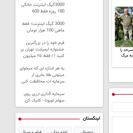
3000گیگ اینترنت خانگی
180 روزه فقط 600
هزارتومان!!
3000 گیگ اینترنت؛ فقط
ماهی 100 هزار تومان
فرم خود را در بزرگترین
جشنواره ایمپلنت تهران پر
رحد را
د او به مرگ
کنید ! | فقط ۲۵ میلیون
به هر اندازه ای که میخوای
میتونی طلا بخری از
سرمایه ات محافظت کنی
سرمایه گذاری ارزی روی
سهام تویوتا - کلیک کن
لینکستان
دیجیتال
لوازم یدکی
فیلم و سریال