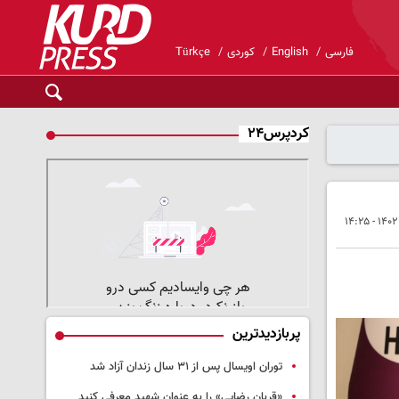
فارسی
English
کوردی
Türkçe
کردپرس۲۴
پربازدیدترین
توران اویسال پس از ۳۱ سال زندان آزاد شد
«قربان رضایی» را به عنوان شهید معرفی کنید