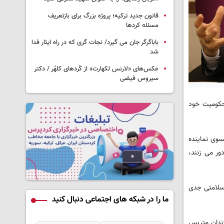
قانون جدید ترکیه؛ پروژه بزرگ‌ برای بازتعریف
مسئله کردها
باباگرگر جان می گیرد/ نجات گری که در راه ایثار فدا
شد
عکس‌های «لارنس لکهارت» از کُردهای کلهُر / دکتر
سیروس فیضی
 برای تحمل دوران محکومیت خود
«خلیل آکسوی نماینده
ور می زنند،
7 سال سن دارد و دارای مشکلات سلامتی جدی
ما را در شبکه های اجتماعی دنبال کنید
نهایی به زندان متریس