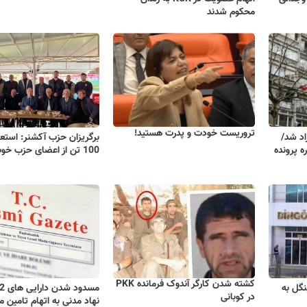
محکوم شدند
تروریست خودت و پدرت هستید!
اد شد/
برگریزان حزب آکشنر: است
ه پرونده
100 تن از اعضای حزب خوب
کشته شدن کارگر آندوک فرمانده PKK
HEDE در بینگل به
در کوبانی
نهاد مدنی به اتهام تامین مالی