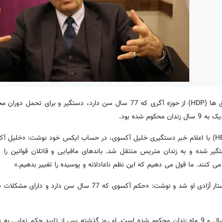
به گزارش کردپرس، خلیل آکسوی نماینده سابق حزب دموکراتیک خلق ها (HDP) از حوزه آگری که 77 سال سن دارد، دستگیر و
 شده بود.
تونجر بکرهان رئیس مشترک حزب برابری و دموکراسی خلق ها (HEDEP) با اعلام خبر دستگیری خلیل آکسوی، در حساب ایکس خود نوشت: 
ر شده و به زندان متریس منتقل شد. باندهای مافیایی و قاتلان قوانین را د
ی کنند. ما قول می دهیم که این نظم ناعادلانه و پوسیده را تغییر بدهیم.»
او در ادامه با اشاره به مشکلات سلامتی این نماینده سالمند کرد خواستار آزادی او شد و نوشت: «حکم آکسوی که 7
خلیل آکسوی به اتهام «عضویت در سازمان تروریستی (PKK)» به 8 سال و 9 ماه زندان محکوم شده است. او روز گذشته پس از تایید حکم 