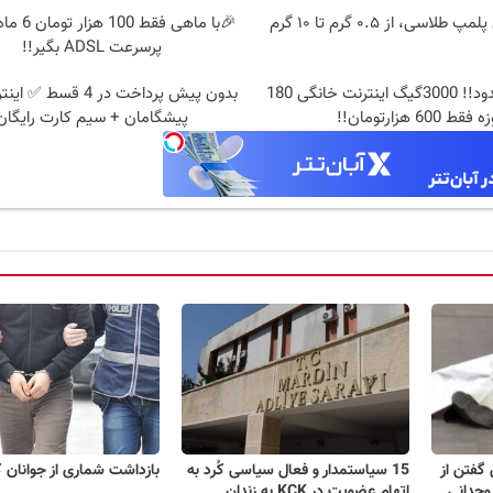
سی، از ۰.۵ گرم تا ۱۰ گرم
🎉با ماهی فقط
پرسرعت ADSL بگیر!!
⏳فرصت محدود!! 3000گیگ اینترنت خانگی 180
 فقط 600 هزارتومان!!
پیشگامان + سیم کارت رایگان
 گفتن از
15 سیاستمدار و فعال سیاسی کُرد به
بازداشت شماری از جوانان ک
وجدانی
اتهام عضویت در KCK به زندان