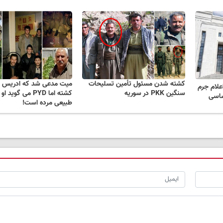
کشته شدن مسئول تأمین تسلیحات
میت مدعی شد که ادریس س
اعلام جرم
سنگین PKK در سوریه
کشته اما PYD می گوی
ساسی
طبیعی مرده است!