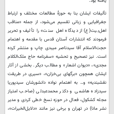
یافته بود.
تألیفات ایشان بنا به حوزۀ مطالعات مختلف و ارتباط
جغرافیایی و زبانی تقسیم می‌شود، از جمله «مناقب
اهل‌بیت(ع) از دیدگاه اهل سنت» را تألیف و تحریر
فرمودند که انتشارات آستان قدس با مقدمه و اهتمام
حجت‌الاسلام آقا سیدناصر میبدی چاپ و منتشر کرده
است. نیز تصحیح و تحشیه «سفرنامه حاج ملک‌الکلام
مجدی»، «دیوان اشعار» و مطالب دیگر. بخشی از آثار
ایشان همچون «برگهای بی‌خزان»، «سیری در طریقت
نقشبندیه» و… به اهتمام نواده دانشورشان سیدپوریا
سیدزاده هاشمی و دکتر محمدعبدلی (صاحب امتیاز
مجله کشکول، فعال در حوزه نسخ خطی کردی و مدیر
نشر مانا) در تهران و برخی نیز مانند «دلایل‌الخیرات»،