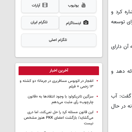
یوتیوب
آپارات
ره کرد و
ی برای توسعه
تلگرام ایران
اینستاگرام
تلگرام اصلی
 هزار حلقه چاه مجاز در سطح استان وجود دارد که تاکنون تنها ۲۵۰۰ حلقه آن دارای
آخرین اخبار
ئه دهد و
انفجار در اتوبوس مسافربری در جرمانا؛ دو کشته و
۱۳ زخمی + فیلم
 گفت: آب
سزگین تانریکولو: با وجود انتقادها به «قانون
چارچوب» رأی مثبت می‌دهم
نه در حال
این قانون مسئله کرد را حل نمی‌کند، اما دری
می‌گشاید/ بازگشت اعضای PKK هنوز مشخص
نیست