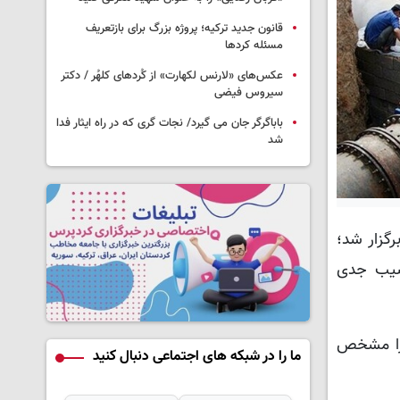
قانون جدید ترکیه؛ پروژه بزرگ‌ برای بازتعریف
مسئله کردها
عکس‌های «لارنس لکهارت» از کُردهای کلهُر / دکتر
سیروس فیضی
باباگرگر جان می گیرد/ نجات گری که در راه ایثار فدا
شد
گزار شد؛
آسیب جدی
 را مشخص
ما را در شبکه های اجتماعی دنبال کنید