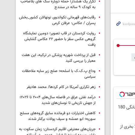
تکرار یک هشدار؛ حمله دوباره سگ های بلاصاحب
به کودک ۹ ساله در سنندج
رقابت‌های قهرمانی تکواندوی نونهالان کشور_بخش
پسران / عکاس: عرفان کرمی
روایت کردستان در قاب تصویر؛ دومین نمایشگاه
گروهی عکس سقز با حضور ۲۲ عکاس گشایش
یافت
قبل از پرداخت شهریه پزشکی در ترکیه، این هفت
معیار را بررسی کنید
وداع پ.ک.ک با اسلحه؛ صلح زیر سایه ملاحظات
سیاسی
زهر تکراری آمریکا در کام کردها/ محمد هادیفر
درآمد نفتی عراق در فاصله سال‌های ۲۰۰۴ تا ۲۰۲۶؛
از جهش تاریخی تا نوسان‌های شدید
⏳فرصت محدود!! 3000گیگ اینترنت خانگی 180
کاهش اختیارات دو فرمانده سابق گروه‌های مسلح
سوریه؛ ابو عمشه و سیف پولات برکنار شدند
 بخری از
جریان‌های معترض اقلیم کردستان: زمان سکوت به