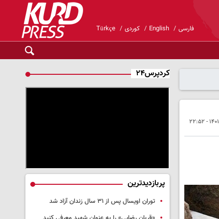
فارسی
English
کوردی
Türkçe
کردپرس۲۴
پربازدیدترین
توران اویسال پس از ۳۱ سال زندان آزاد شد
«قربان رضایی» را به عنوان شهید معرفی کنید