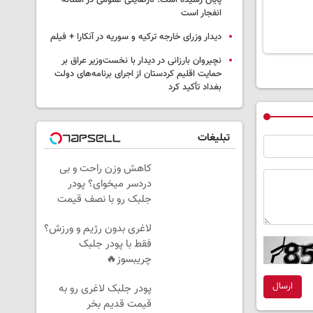
پایان رسیده است؛ نارضایتی عمومی در آستانه
انفجار است
دیدار وزرای خارجه ترکیه و سوریه در آنکارا + فیلم
نچیروان بارزانی در دیدار با نخست‌وزیر عراق بر
حمایت اقلیم کردستان از اجرای برنامه‌های دولت
بغداد تأکید کرد
تبلیغات
کاهش وزن راحت و بی
دردسر میخوای؟ پودر
جلبک رو با نصف قیمت
بخر!
لاغری بدون رژیم و ورزش؟
فقط با پودر جلبک
چریبسوز🔥
ارسال
پودر جلبک لاغری رو به
قیمت قدیم بخر