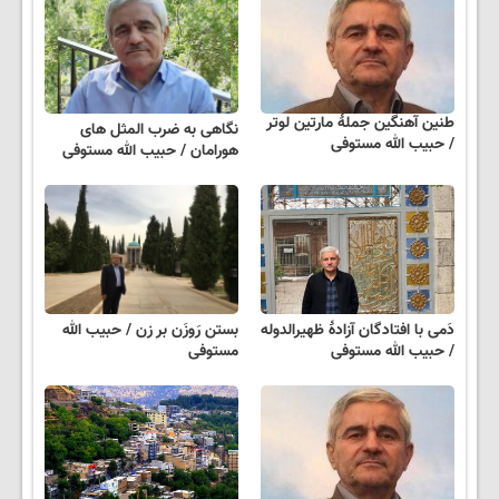
طنین آهنگین جملهٔ مارتین لوتر
نگاهی به ضرب المثل های
/ حبیب الله مستوفی
هورامان / حبیب الله مستوفی
دَمی با افتادگان آزادهٔ ظهیرالدوله
بستن رَوزَن بر زن / حبیب الله
/ حبیب الله مستوفی
مستوفی