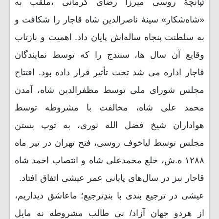
تپانچۀ روسی میرزا رضای کرمانی ،ملقب به
«شاه‌شکار» سینۀ ناصرالدین شاه قاجار را شکافت و
به سلطنت پنجاه ساله‌اش پایان داد. اهمیت و بازتاب
وقایع آن سال ها، سنندج را که توسط نمایندگان
قاجار اداره می شد تحت تأثیر قرار داده بود. افتتاح
مجلس شورای ملی توسط مظفرالدین شاه، آمدن
محمد علی شاه، مخالفت با مشروطه توسط
هواداران شیخ فضل الله نوری، به توپ بستن
مجلس توسط لیاخوف روسی، فتح تهران در تیر ماه
۱۲۸۸ ه.ش، خلع محمدعلی شاه و انتصاب احمد شاه
قاجار نیز در سال‌های پایانی عمر عیشی اتفاق افتاد.
عیشی در ترجیع بندی با بندِترجیع؛ ماعاشق دیداریم،
از هردو جهان آزاد/ نی طالب
مشروطه نه مایل