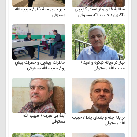
مطالبهٔ قانون، از عسکر گاریچی
خَبر خمیر مایهٔ نَظَر / حبیب الله
تاکنون / حبیب الله مستوفی
مستوفی
بهار در میانهٔ شِکوَه و امید /
خاطرات پیشین و خطرات پیشِ
حبیب الله مستوفی
رو / حبیب الله مستوفی
آینهٔ بی عبرت / حبیب الله
بر پلهٔ چله و بلندای یلدا / حبیب
مستوفی
الله مستوفی