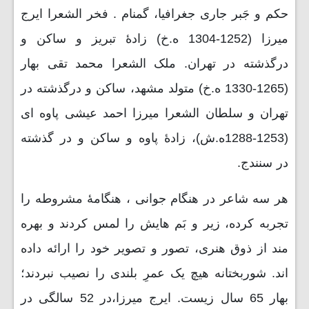
حکم و جَبر جاری جغرافیا، گمنام . فخر الشعرا ایرج
میرزا (1252-1304 ه.خ) زادۀ تبریز و ساکن و
درگذشته در تهران. ملک الشعرا محمد تقی بهار
(1265-1330 ه.خ) متولد مشهد، ساکن و درگذشته در
تهران و سلطان الشعرا میرزا احمد عیشی پاوه ای
(1253-1288ه.ش)، زادۀ پاوه و ساکن و در گذشته
در سنندج.
هر سه شاعر در هنگام جوانی ، هنگامۀ مشروطه را
تجربه کرده، زیر و بَم هایش را لمس کردند و بهره
مند از ذوق هنری، تصور و تصویر خود را ارائه داده
اند. شوربختانه هیچ یک عمرِ بلندی را نصیب نبردند؛
بهار 65 سال زیست. ایرج میرزا،در 52 سالگی در