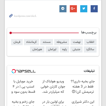
برچسب‌ها
انقلاب
نهضت
مشروطه
مستند
کرمانشاه
فرمان
سالگرد
جنبش
پاوه
اورامان
هورامان
تبلیغات
جای بخیه داری؟؟
ویدیو هولناک از
خرید موبایل با
فقط در 3 هفته
جوان کارتن خوابی
اسنپ پی | در ۴
ترمیمش کن!😍
که میلیاردر شد.
قسط بدون سود و
آموزش رایگان
کارمزد!
این دکتر شیرازی
برای اولین بار در
جای زخم و بخیه