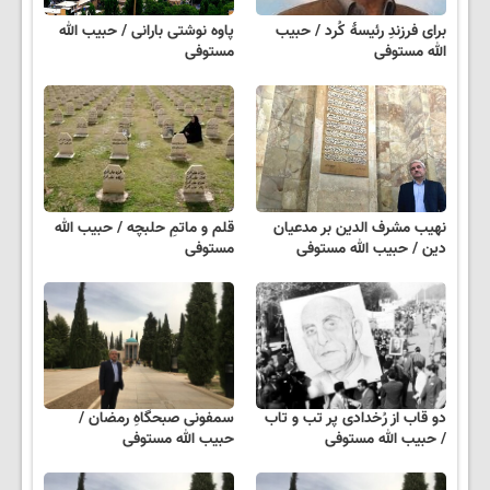
برای فرزندِ رئیسهٔ کُرد / حبیب
پاوه نوشتی بارانی / حبیب الله
الله مستوفی
مستوفی
نهیب مشرف الدین بر مدعیان
قلم و ماتمِ حلبچه / حبیب الله
دین / حبیب الله مستوفی
مستوفی
دو قاب از رُخدادی پر تب و تاب
سمفونی صبحگاهِ رمضان /
/ حبیب الله مستوفی
حبیب الله مستوفی