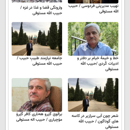
نهیب مدیریتی فردوسی / حبیب
وارونگی قضا و غذا در غزه /
الله مستوفی
حبیب الله مستوفی
خط و خیمهٔ خیام بر دفتر و
جامعه نیازمند طبیبِ حبیب /
ادبیات کُردی /حبیب الله
حبیب الله مستوفی
مستوفی
براڵوێ گێرو ھەناری کافر گێرۆ
شعر چون آبی سرازیر در کاسه
مۆچیاری / حبیب اله مستوفی
های گوناگون / حبیب الله
مستوفی