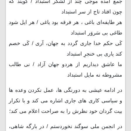
جمع آمده موجی چند از لشکر استبداد / گویند که
چون افتاد تاج‌ از سر استبداد
هر طایفه‌ای باغی ، هر فرقه بود یاغی / هر ایل شود
طاغی بی سَروَر استبداد
کَی حکم خدا جاری گردد به جهان، آری / کَی خصم
کند یاری بی خنجرِ استبداد
ما عاشق دیداریم از هردو جهان آزاد / نی طالب
مشروطه نه مایل استبداد
در ادامه عیشی به دورنگی ها، عمل نکردن وعده ها
و سیاسی کاری های جاری اشاره می کند و با تکرار
بیت گردان خود نظرش را به صراحت اعلام می کند؛
در انجمن ملی سوگند نخوردستم / در بارگه شاهی،