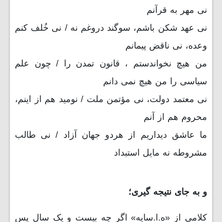
نی مهر به قرآنم
نی عهد شکن باشم، سوگند دروغم نه / نی خُلف کنم
وعده، نی ناقض پیمانم
من هیچ نخواندستم ، قانون تمدن را / چون علم
سیاسی را من هیچ نمی دانم
نی معتمد دولت، نی مؤتمن ملت / نومید هم از اینم،
محروم هم از آنم
ما عاشق دیداریم از هردو جهان آزاد / نی طالب
مشروطه نه مایل استبداد
و به جای نتیجه گیری؛
کلامی از «ه.ا.سایه» اگر چه بیست و یک سال پس