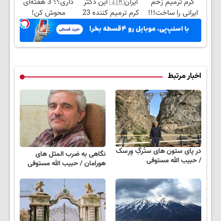
کرم ترمیم زخم
ایران🇮🇷 این دکتر
داری؟؟ 3 هفته‌ای
ایرانی را ساخت!!!
کرم ترمیم کننده 23
محوش کن!
روزه ساخت!
اخبار مرتبط
در پای ستون های ستُرگِ وِرِسک
نگاهی به ضرب المثل های
/ حبیب الله مستوفی
هورامان / حبیب الله مستوفی