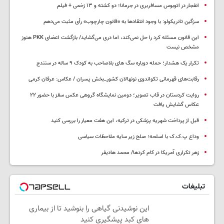
انفجار در اتوبوس مسافربری در جرمانا؛ دو کشته و ۱۳ زخمی + فیلم
سزگین تانریکولو: با وجود انتقادها به «قانون چارچوب» رأی مثبت می‌دهم
این قانون مسئله کرد را حل نمی‌کند، اما دری می‌گشاید/ بازگشت اعضای PKK هنوز
مشخص نیست
تکرار یک هشدار؛ حمله دوباره سگ های بلاصاحب به کودک ۹ ساله در سنندج
رقابت‌های قهرمانی تکواندوی نونهالان کشور_بخش پسران / عکاس: عرفان کرمی
روایت کردستان در قاب تصویر؛ دومین نمایشگاه گروهی عکس سقز با حضور ۲۲
عکاس گشایش یافت
قبل از پرداخت شهریه پزشکی در ترکیه، این هفت معیار را بررسی کنید
وداع پ.ک.ک با اسلحه؛ صلح زیر سایه ملاحظات سیاسی
زهر تکراری آمریکا در کام کردها/ محمد هادیفر
تبلیغات
این نوشیدنی گیاهی را بنوشید تا از بیماری
های کبد پیشگیری کنید