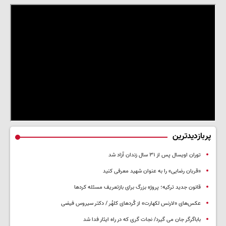
پربازدیدترین
توران اویسال پس از ۳۱ سال زندان آزاد شد
«قربان رضایی» را به عنوان شهید معرفی کنید
قانون جدید ترکیه؛ پروژه بزرگ‌ برای بازتعریف مسئله کردها
عکس‌های «لارنس لکهارت» از کُردهای کلهُر / دکتر سیروس فیضی
باباگرگر جان می گیرد/ نجات گری که در راه ایثار فدا شد