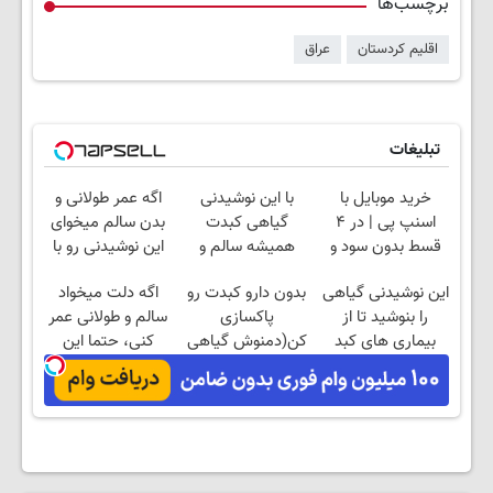
برچسب‌ها
اقلیم کردستان
عراق
تبلیغات
خرید موبایل با
با این نوشیدنی
اگه عمر طولانی و
اسنپ پی | در ۴
گیاهی کبدت
بدن سالم میخوای
قسط بدون سود و
همیشه سالم و
این نوشیدنی رو با
کارمزد!
قویه
تخفیف بخر
این نوشیدنی گیاهی
بدون دارو کبدت رو
اگه دلت میخواد
را بنوشید تا از
پاکسازی
سالم و طولانی عمر
بیماری های کبد
کن(دمنوش گیاهی
کنی، حتما این
پیشگیری کنید
کبد)
دمنوش رو بخر!