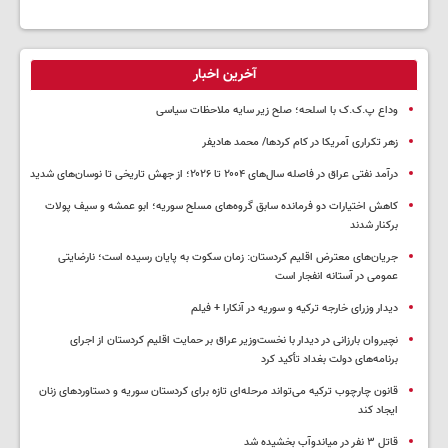
آخرین اخبار
وداع پ.ک.ک با اسلحه؛ صلح زیر سایه ملاحظات سیاسی
زهر تکراری آمریکا در کام کردها/ محمد هادیفر
درآمد نفتی عراق در فاصله سال‌های ۲۰۰۴ تا ۲۰۲۶؛ از جهش تاریخی تا نوسان‌های شدید
کاهش اختیارات دو فرمانده سابق گروه‌های مسلح سوریه؛ ابو عمشه و سیف پولات
برکنار شدند
جریان‌های معترض اقلیم کردستان: زمان سکوت به پایان رسیده است؛ نارضایتی
عمومی در آستانه انفجار است
دیدار وزرای خارجه ترکیه و سوریه در آنکارا + فیلم
نچیروان بارزانی در دیدار با نخست‌وزیر عراق بر حمایت اقلیم کردستان از اجرای
برنامه‌های دولت بغداد تأکید کرد
قانون چارچوب ترکیه می‌تواند مرحله‌ای تازه برای کردستان سوریه و دستاوردهای زنان
ایجاد کند
قاتل ٣ نفر در میاندوآب بخشیده شد