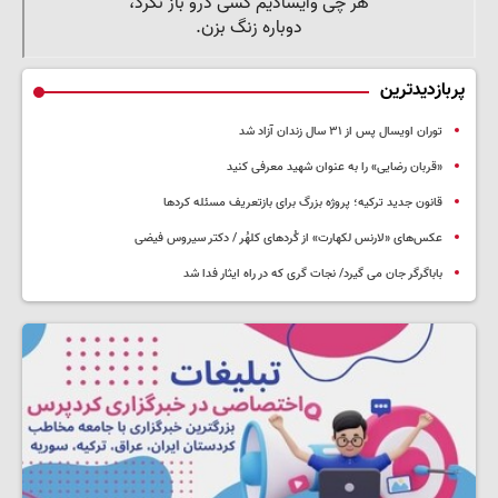
پربازدیدترین
توران اویسال پس از ۳۱ سال زندان آزاد شد
«قربان رضایی» را به عنوان شهید معرفی کنید
قانون جدید ترکیه؛ پروژه بزرگ‌ برای بازتعریف مسئله کردها
عکس‌های «لارنس لکهارت» از کُردهای کلهُر / دکتر سیروس فیضی
باباگرگر جان می گیرد/ نجات گری که در راه ایثار فدا شد