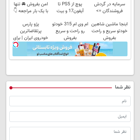
سرمایه در گردش
پوچ از PS5 تا
امن بفروش 🚘 تنها
فروشندگان =>
آیفون17 و بیت
با یک بار مراجعه 👇
فروشگاهت رو ثبت
کوین 🔥
ابنجا ماشین شاهین
ام وی ام 315 خودتو
پژو پارس
کن
خودتو سریع و راحت
رو راحت و سریع
پرتقاضاترین
بفروش
بفروش
خودروی ایران | برای
فروشش فرصت رو
از دست نده!
نظر شما