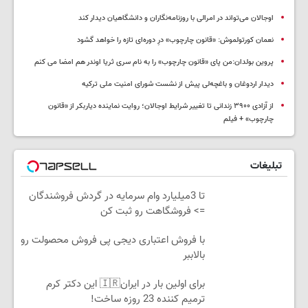
اوجالان می‌تواند در امرالی با روزنامه‌نگاران و دانشگاهیان دیدار کند
نعمان کورتولموش: «قانون چارچوب» درِ دوره‌ای تازه را خواهد گشود
پروین بولدان:من پای «قانون چارچوب» را به نام سری ثریا اوندر هم امضا می کنم
دیدار اردوغان و باغچه‌لی پیش از نشست شورای امنیت ملی ترکیه
از آزادی ۳۹۰۰ زندانی تا تغییر شرایط اوجالان؛ روایت نماینده دیاربکر از «قانون
چارچوب» + فیلم
تبلیغات
تا 3میلیارد وام سرمایه در گردش فروشندگان
=> فروشگاهت رو ثبت کن
با فروش اعتباری دیجی پی فروش محصولت رو
بالاببر
برای اولین بار در ایران🇮🇷 این دکتر کرم
ترمیم کننده 23 روزه ساخت!