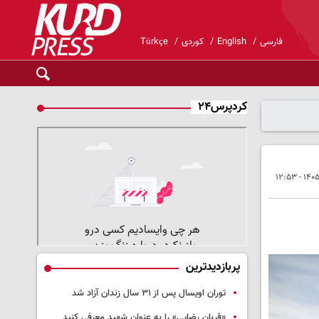
فارسی
English
کوردی
Türkçe
کردپرس۲۴
پربازدیدترین
توران اویسال پس از ۳۱ سال زندان آزاد شد
«قربان رضایی» را به عنوان شهید معرفی کنید