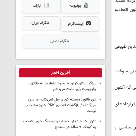
کرده است.
یوتیوب
آپارات
ن اتحادیه
تلگرام ایران
اینستاگرام
تلگرام اصلی
نابع طبیعی
گزینی سوخت
آخرین اخبار
سزگین تانریکولو: با وجود انتقادها به «قانون
ی که اکنون
چارچوب» رأی مثبت می‌دهم
این قانون مسئله کرد را حل نمی‌کند، اما دری
قراردادهای
می‌گشاید/ بازگشت اعضای PKK هنوز مشخص
نیست
تکرار یک هشدار؛ حمله دوباره سگ های بلاصاحب
ار سیاسی و
به کودک ۹ ساله در سنندج