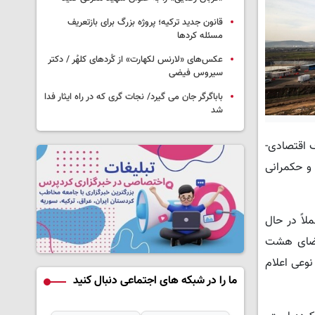
قانون جدید ترکیه؛ پروژه بزرگ‌ برای بازتعریف
مسئله کردها
عکس‌های «لارنس لکهارت» از کُردهای کلهُر / دکتر
سیروس فیضی
باباگرگر جان می گیرد/ نجات گری که در راه ایثار فدا
شد
ف اقتصادی-
 و حکمرانی
لاً در حال
امضای هشت
وعی اعلام
ما را در شبکه های اجتماعی دنبال کنید