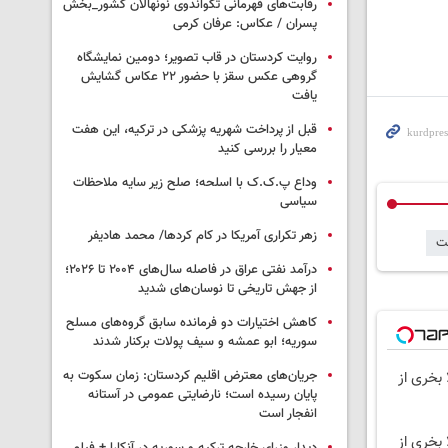
رقابت‌های قهرمانی تکواندوی نونهالان کشور_بخش
پسران / عکاس: عرفان کرمی
روایت کردستان در قاب تصویر؛ دومین نمایشگاه
گروهی عکس سقز با حضور ۲۲ عکاس گشایش
یافت
قبل از پرداخت شهریه پزشکی در ترکیه، این هفت
معیار را بررسی کنید
وداع پ.ک.ک با اسلحه؛ صلح زیر سایه ملاحظات
سیاسی
زهر تکراری آمریکا در کام کردها/ محمد هادیفر
ت
درآمد نفتی عراق در فاصله سال‌های ۲۰۰۴ تا ۲۰۲۶؛
از جهش تاریخی تا نوسان‌های شدید
کاهش اختیارات دو فرمانده سابق گروه‌های مسلح
سوریه؛ ابو عمشه و سیف پولات برکنار شدند
جریان‌های معترض اقلیم کردستان: زمان سکوت به
 بخری از
پایان رسیده است؛ نارضایتی عمومی در آستانه
انفجار است
 بخری از