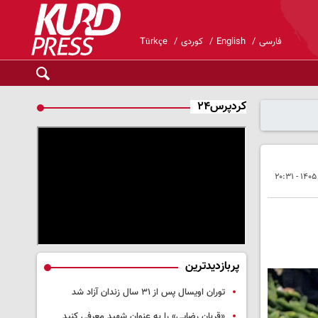
فارسی
English
کوردی
Türkçe
کردپرس۲۴
پربازدیدترین
توران اویسال پس از ۳۱ سال زندان آزاد شد
«قربان رضایی» را به عنوان شهید معرفی کنید