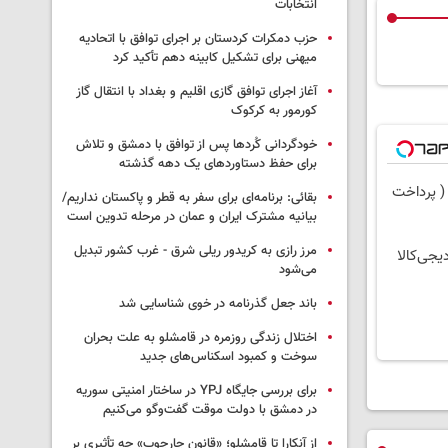
انتخابات
حزب دمکرات کردستان بر اجرای توافق با اتحادیه
میهنی برای تشکیل کابینه دهم تأکید کرد
آغاز اجرای توافق گازی اقلیم و بغداد با انتقال گاز
کورمور به کرکوک
خودگردانی کُردها پس از توافق با دمشق و تلاش
برای حفظ دستاوردهای یک دهه گذشته
( پرداخت
بقائی: برنامه‌ای برای سفر به قطر و پاکستان نداریم/
بیانیه مشترک ایران و عمان در مرحله تدوین است
مرز رازی به کریدور ریلی شرق - غرب کشور تبدیل
یجی‌کالا
می‌شود
باند جعل گذرنامه در خوی شناسایی شد
اختلال زندگی روزمره در قامشلو به علت بحران
سوخت و کمبود اسکناس‌های جدید
برای بررسی جایگاه YPJ در ساختار امنیتی سوریه
در دمشق با دولت موقت گفت‌وگو می‌کنیم
از آنکارا تا قامشلو؛ «قانون چارچوب» چه تأثیری بر