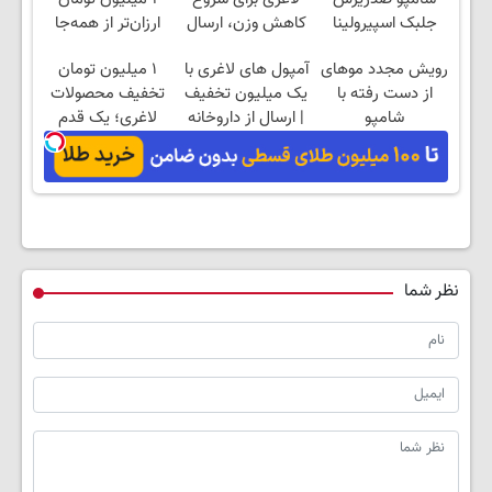
جلبک اسپیرولینا
کاهش وزن، ارسال
ارزان‌تر از همه‌جا
فقط تا امشب
از داروخانه های
بخر!
رویش مجدد موهای
آمپول های لاغری با
۱ میلیون تومان
نزدیکت!
از دست رفته با
یک میلیون تخفیف
تخفیف محصولات
شامپو
| ارسال از داروخانه
لاغری؛ یک قدم
جلبک45%تخفیف تا
های معتبر
نزدیک‌تر به شروع
امشب
کاهش وزن
نظر شما