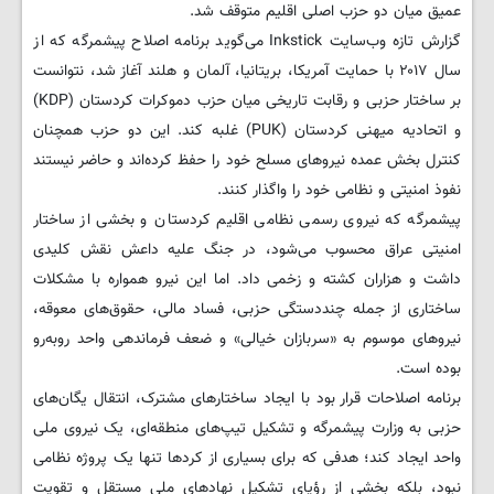
عمیق میان دو حزب اصلی اقلیم متوقف شد.
گزارش تازه وب‌سایت Inkstick می‌گوید برنامه اصلاح پیشمرگه که از
سال ۲۰۱۷ با حمایت آمریکا، بریتانیا، آلمان و هلند آغاز شد، نتوانست
بر ساختار حزبی و رقابت تاریخی میان حزب دموکرات کردستان (KDP)
و اتحادیه میهنی کردستان (PUK) غلبه کند. این دو حزب همچنان
کنترل بخش عمده نیروهای مسلح خود را حفظ کرده‌اند و حاضر نیستند
نفوذ امنیتی و نظامی خود را واگذار کنند.
پیشمرگه که نیروی رسمی نظامی اقلیم کردستان و بخشی از ساختار
امنیتی عراق محسوب می‌شود، در جنگ علیه داعش نقش کلیدی
داشت و هزاران کشته و زخمی داد. اما این نیرو همواره با مشکلات
ساختاری از جمله چنددستگی حزبی، فساد مالی، حقوق‌های معوقه،
نیروهای موسوم به «سربازان خیالی» و ضعف فرماندهی واحد روبه‌رو
بوده است.
برنامه اصلاحات قرار بود با ایجاد ساختارهای مشترک، انتقال یگان‌های
حزبی به وزارت پیشمرگه و تشکیل تیپ‌های منطقه‌ای، یک نیروی ملی
واحد ایجاد کند؛ هدفی که برای بسیاری از کردها تنها یک پروژه نظامی
نبود، بلکه بخشی از رؤیای تشکیل نهادهای ملی مستقل و تقویت