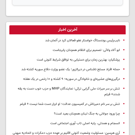
آخرین اخبار
نایب‌رئیس بوندستاگ خواستار عفو فعالان کرد در آلمان شد
ابو آلاء ولائی: تصمیم برای انتقام همچنان پابرجاست
پزشکیان‌: بهترین زمان برای دستیابی به توافق شرایط کنونی است
حمله افراد مسلح ناشناس در دیرالزور؛ یک عضو وزارت دفاع سوریه کشته شد
درگیری‌های عشیره‌ای و خانوادگی در سوریه؛ ۹ کشته و ۱۰ زخمی در یک هفته
تنش بر سر میراث ملی گرایی ترکی؛ نمایندگان MHP و حزب خوب دست به یقه
شدند+ فیلم
تنش بر سر نام دمیرتاش در کمیسیون عدالت؛ او ابزار دست شما نیست + فیلم
چرا ورود جولانی به جنگ لبنان همچنان بعید است؟
انسجام و همدلی، پایه اصلی تاب آوری اجتماعی است
آری هرسین: مسئولیت وضعیت کنونی اقلیم بر عهده حزب دمکرات و اتحادیه میهنی