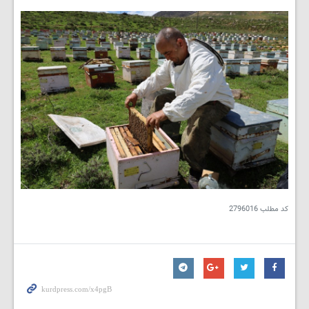
کد مطلب
2796016