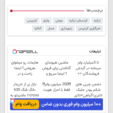
برچسب‌ها
ترکیه
کردستان ترکیه
موش
وارتو
کردپرس
خبرگزاری کردپرس
زنبورداری
عسل
آنتالیا
تبلیغات
تا 3میلیارد وام
ماشین هیوندای
هایمات رو میخوای
سرمایه در گردش
گذاشتی برای فروش
بفروشی؟ اینجا
فروشندگان =>
؟ اینجا سریع و
راحت و در
فروشگاهت رو ثبت
راحت بفروش
کوتاه‌ترین زمان
دشمن چربی های
❗❗200 میلیون وام❗❗
بازار پر از خریدار
کن
ممکن بفروشش
شکم پودر جلبک
فقط با احراز هویت
دانگ فنگ h30
لاغری!گیاهی+تاثیر
cross!! ماشینتو به
فوری
راحتی بفروش