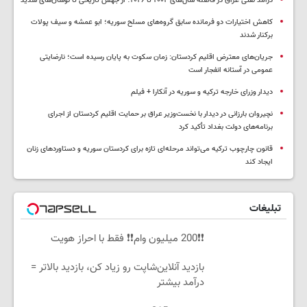
درآمد نفتی عراق در فاصله سال‌های ۲۰۰۴ تا ۲۰۲۶؛ از جهش تاریخی تا نوسان‌های شدید
کاهش اختیارات دو فرمانده سابق گروه‌های مسلح سوریه؛ ابو عمشه و سیف پولات
برکنار شدند
جریان‌های معترض اقلیم کردستان: زمان سکوت به پایان رسیده است؛ نارضایتی
عمومی در آستانه انفجار است
دیدار وزرای خارجه ترکیه و سوریه در آنکارا + فیلم
نچیروان بارزانی در دیدار با نخست‌وزیر عراق بر حمایت اقلیم کردستان از اجرای
برنامه‌های دولت بغداد تأکید کرد
قانون چارچوب ترکیه می‌تواند مرحله‌ای تازه برای کردستان سوریه و دستاوردهای زنان
ایجاد کند
تبلیغات
❗❗200 میلیون وام❗❗ فقط با احراز هویت
بازدید آنلاین‌شاپت رو زیاد کن، بازدید بالاتر =
درآمد بیشتر