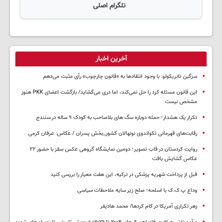
تلگرام اصلی
آخرین اخبار
سزگین تانریکولو: با وجود انتقادها به «قانون چارچوب» رأی مثبت می‌دهم
این قانون مسئله کرد را حل نمی‌کند، اما دری می‌گشاید/ بازگشت اعضای PKK هنوز
مشخص نیست
تکرار یک هشدار؛ حمله دوباره سگ های بلاصاحب به کودک ۹ ساله در سنندج
رقابت‌های قهرمانی تکواندوی نونهالان کشور_بخش پسران / عکاس: عرفان کرمی
روایت کردستان در قاب تصویر؛ دومین نمایشگاه گروهی عکس سقز با حضور ۲۲
عکاس گشایش یافت
قبل از پرداخت شهریه پزشکی در ترکیه، این هفت معیار را بررسی کنید
وداع پ.ک.ک با اسلحه؛ صلح زیر سایه ملاحظات سیاسی
زهر تکراری آمریکا در کام کردها/ محمد هادیفر