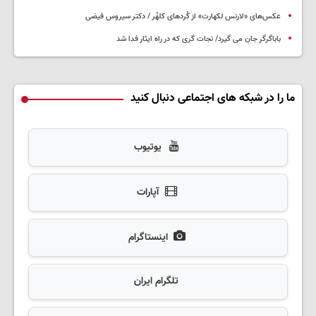
عکس‌های «لارنس لکهارت» از کُردهای کلهُر / دکتر سیروس فیضی
باباگرگر جان می گیرد/ نجات گری که در راه ایثار فدا شد
ما را در شبکه های اجتماعی دنبال کنید
یوتیوب
آپارات
اینستاگرام
تلگرام ایران