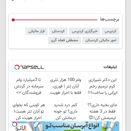
برچسب‌ها
کردپرس
خبرگزاری کردپرس
کردستان
فرار مالیاتی
امور مالیاتی کردستان
مصطفی فعله گری
تبلیغات
این دکتر شیرازی
وام 100 هزار تتری
تا 3میلیارد وام
کرم ترمیم زخم
آبان تتر | فوری،
سرمایه در گردش
ایرانی را ساخت!!!
فقط با احراز هویت
فروشندگان =>
فروشگاهت رو ثبت
جای بخیه داری؟؟
کمر درد شدید
هر کوینی که بخوای
کن
فقط در 3 هفته
داری؟ تو خونه
تو آبان تتر هست!
ترمیمش کن!😍
درمانش کن
احراز هویت کن
(◂پرسش‌نامه رو
پرکن)