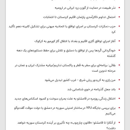
نذر طبیعت در حمایت از گوزن زرد ایرانی در ارومیه
احتمال تداوم ناکارآمدی پارلمان اقلیم کردستان تا انتخابات
حزب دمکرات کردستان بر اجرای توافق با اتحادیه میهنی برای تشکیل کابینه دهم تأکید
کرد
آغاز اجرای توافق گازی اقلیم و بغداد با انتقال گاز کورمور به کرکوک
خودگردانی کُردها پس از توافق با دمشق و تلاش برای حفظ دستاوردهای یک دهه
گذشته
بقائی: برنامه‌ای برای سفر به قطر و پاکستان نداریم/بیانیه مشترک ایران و عمان در
مرحله تدوین است
مرز رازی به کریدور ریلی شرق - غرب کشور تبدیل می‌شود
باند جعل گذرنامه در خوی شناسایی شد
اختلال زندگی روزمره در قامشلو به علت بحران سوخت و کمبود اسکناس‌های جدید
برای بررسی جایگاه YPJ در ساختار امنیتی سوریه در دمشق با دولت موقت گفت‌وگو
می‌کنیم
از آنکارا تا قامشلو؛ «قانون چارچوب» چه تأثیری بر آینده کردستان سوریه خواهد
داشت؟