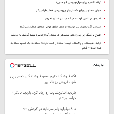
ترفند الشرع برای مهار نیروهای کرد سوریه
هوش مصنوعی برای نخستین‌بار ویروس‌های فعال طراحی کرد
کمبودی در تامین گوشت مرغ مورد نیاز استان نداریم
استاندار آذربایجان‌غربی: توسعه از محل حقوق دولتی معادن محقق می شود
افتتاح و کلنگ زنی پروژه های میلیاردی در میاندوآب/از زنجیره تولید گوشت تا ابریشم
ترکیه، عربستان و پاکستان «پیمان مکه» را امضا کردند؛ حمله به یک عضو، حمله به
همه است + فیلم
تبلیغات
اگه فروشگاه داری عضو فروشندگان دیجی پی
شو ، فروش رو بالا ببر
بازدید آنلاین‌شاپت رو زیاد کن، بازدید بالاتر =
درآمد بیشتر
تا 3میلیارد وام سرمایه در گردش =>