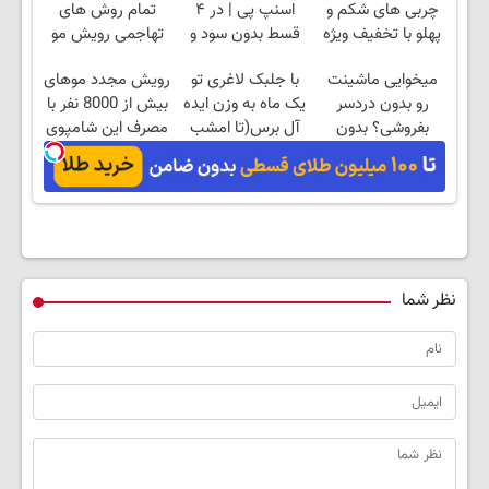
چربی های شکم و
اسنپ پی | در ۴
تمام روش های
پهلو با تخفیف ویژه
قسط بدون سود و
تهاجمی رویش مو
ی جام جهانی
کارمزد!
میخوایی ماشینت
با جلبک لاغری تو
رویش مجدد موهای
رو بدون دردسر
یک ماه به وزن ایده
بیش از 8000 نفر با
بفروشی؟ بدون
آل برس(تا امشب
مصرف این شامپوی
کمیسیون
تخفیف ویژه)
جلبک
نظر شما