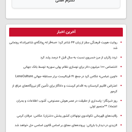
تلگرام اصلی
آخرین اخبار
روایت هویت فرهنگی سقز از زبان ۴۴ شاعر کرد؛ «سەقز له ڕوانگەی شاعیراندا» رونمایی
شد
تردد زائران از مرز خسروی نسبت به سال قبل ۶ درصد رشد کرد
اختصاص ۱۰۰ میلیون دلار برای نوسازی نظام پولی سوریه توسط بانک جهانی
«اوین عباسی» عکاس کرد در جمع ۴۱ فینالیست برتر مسابقه جهانی LensCulture
اعتراض اقلیم کردستان به اقدام کرسنت و داناگاز برای تأمین گاز نیروگاه‌های عراق از
کرمور
روز خبرنگار؛ پاسداری از حقیقت در عصر هوش مصنوعی، آشوب اطلاعات و بحران
اعتماد/ **منصور اولی
رقابت‌های قهرمانی تکواندوی نونهالان کشور_بخش دختران/ عکاس: عرفان کرمی
الزیدی در دیدار با بارزانی: پرونده‌های معلق بر اساس قانون اساسی حل خواهد شد