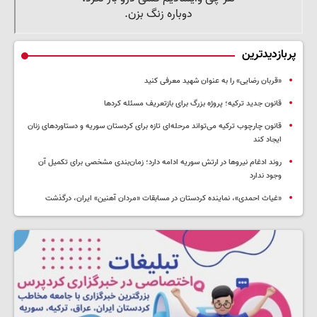
پربازدیدترین
«قربان رضایی» را به عنوان شهید معرفی کنید
قانون جدید ترکیه؛ پروژه بزرگ‌ برای بازتعریف مسئله کردها
قانون چارچوب ترکیه می‌تواند مرحله‌ای تازه برای کردستان سوریه و دستاوردهای زنان
ایجاد کند
روند ادغام نیروها در ارتش سوریه ادامه دارد؛ زمان‌بندی مشخصی برای تکمیل آن
وجود ندارد
«غیاث احمدی»، نماینده کردستان در مسابقات «مردان آهنین» ایران، درگذشت