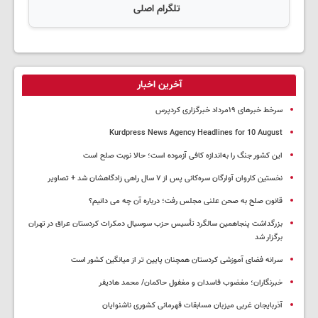
تلگرام اصلی
آخرین اخبار
سرخط خبرهای ۱۹مرداد خبرگزاری کردپرس
Kurdpress News Agency Headlines for 10 August
این کشور جنگ را به‌اندازه کافی آزموده است؛ حالا نوبت صلح است
نخستین کاروان آوارگان سره‌کانی پس از ۷ سال راهی زادگاهشان شد + تصاویر
قانون صلح به صحن علنی مجلس رفت؛ درباره آن چه می دانیم؟
بزرگداشت پنجاهمین سالگرد تأسیس حزب سوسیال دمکرات کردستان عراق در تهران
برگزار شد
سرانه فضای آموزشی کردستان همچنان پایین تر از میانگین کشور است
خبرنگاران؛ مغضوب فاسدان و مغفول حاکمان/ محمد هادیفر
آذربایجان غربی میزبان مسابقات قهرمانی کشوری ناشنوایان