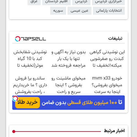
خبرگزاری کردپرس
کردپرس
اقلیم کردستان
عراق
انتخابات پارلمانی
عین عیسی
سوریه
تبلیغات
این نوشیدنی گیاهی
بدون نیاز به آگهی و
نوشیدنی شفابخش
کبدت رو صفرشویی
تنها با یک بار
کبد با 10 گیاه
میکنه!تخفیف تا
مراجعه فروخته شد
موثر(تخفیف تا
امشب
امشب)
خودرو mvm x33
میخوای ماشینت رو
ساندرو برا فروش
میخوای بفروشی؟
بفروشی ؟ اینجا
داری ؟ ما خریداریم
اینجا به سرعت
سریع و راحت
، راحت بفروشش
فروش میره
بفروشش ✅
اخبار مرتبط