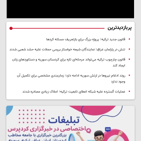
پربازدیدترین
قانون جدید ترکیه؛ پروژه بزرگ‌ برای بازتعریف مسئله کردها
تنش در پارلمان عراق؛ نمایندگان شیعه خواستار بررسی حملات علیه حشد شعبی شدند
قانون چارچوب ترکیه می‌تواند مرحله‌ای تازه برای کردستان سوریه و دستاوردهای زنان
ایجاد کند
روند ادغام نیروها در ارتش سوریه ادامه دارد؛ زمان‌بندی مشخصی برای تکمیل آن
وجود ندارد
عملیات گسترده علیه شبکه اعطای تابعیت ترکیه؛ املاک زیادی مصادره شدند