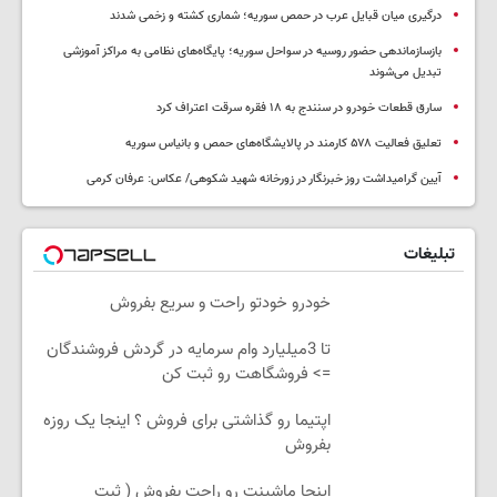
درگیری میان قبایل عرب در حمص سوریه؛ شماری کشته و زخمی شدند
بازسازماندهی حضور روسیه در سواحل سوریه؛ پایگاه‌های نظامی به مراکز آموزشی
تبدیل می‌شوند
سارق قطعات خودرو در سنندج به ۱۸ فقره سرقت اعتراف کرد
تعلیق فعالیت ۵۷۸ کارمند در پالایشگاه‌های حمص و بانیاس سوریه
آیین گرامیداشت روز خبرنگار در زورخانه شهید شکوهی/ عکاس: عرفان کرمی
تبلیغات
خودرو خودتو راحت و سریع بفروش
تا 3میلیارد وام سرمایه در گردش فروشندگان
=> فروشگاهت رو ثبت کن
اپتیما رو گذاشتی برای فروش ؟ اینجا یک روزه
بفروش
اینجا ماشینت رو راحت بفروش ( ثبت