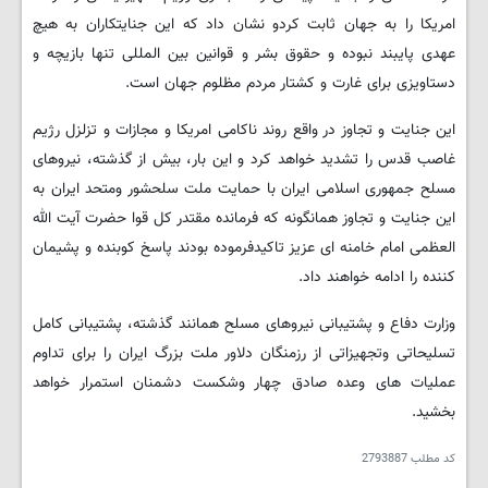
امریکا را به جهان ثابت کردو نشان داد که این جنایتکاران به هیچ
عهدی پایبند نبوده و حقوق بشر و قوانین بین المللی تنها بازیچه و
دستاویزی برای غارت و کشتار مردم مظلوم جهان است.
این جنایت و تجاوز در واقع روند ناکامی امریکا و مجازات و تزلزل رژیم
غاصب قدس را تشدید خواهد کرد و این بار، بیش از گذشته، نیروهای
مسلح جمهوری اسلامی ایران با حمایت ملت سلحشور ومتحد ایران به
این جنایت و تجاوز همانگونه که فرمانده مقتدر کل قوا حضرت آیت الله
العظمی امام خامنه ای عزیز تاکیدفرموده بودند پاسخ کوبنده و پشیمان
کننده را ادامه خواهند داد.
وزارت دفاع و پشتیبانی نیروهای مسلح همانند گذشته، پشتیبانی کامل
تسلیحاتی وتجهیزاتی از رزمنگان دلاور ملت بزرگ ایران را برای تداوم
عملیات های وعده صادق چهار وشکست دشمنان استمرار خواهد
بخشید.
کد مطلب
2793887