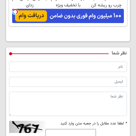
چرب رو ریشه کن
با تخفیف ویژه
زدای
کنی
کبد)55%تخفیف
نظر شما
*
لطفا عدد مقابل را در جعبه متن وارد کنید