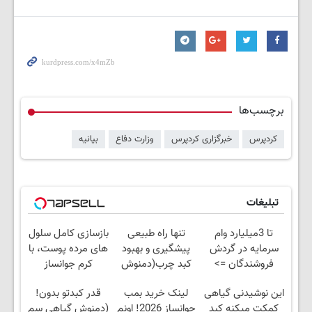
برچسب‌ها
کردپرس
خبرگزاری کردپرس
وزارت دفاع
بیانیه
تبلیغات
تا 3میلیارد وام
تنها راه طبیعی
بازسازی کامل سلول
سرمایه در گردش
پیشگیری و بهبود
های مرده پوست، با
فروشندگان =>
کبد چرب(دمنوش
کرم جوانساز
فروشگاهت رو ثبت
سم زدای گیاهی)
جلبک(50%
این نوشیدنی گیاهی
لینک خرید بمب
قدر کبدتو بدون!
کن
تخفیف)
کمکت میکنه کبد
جوانساز 2026! اونم
(دمنوش گیاهی سم