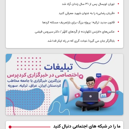
توران اویسال پس از ۳۱ سال زندان آزاد شد
«قربان رضایی» را به عنوان شهید معرفی کنید
قانون جدید ترکیه؛ پروژه بزرگ‌ برای بازتعریف مسئله کردها
عکس‌های «لارنس لکهارت» از کُردهای کلهُر / دکتر سیروس فیضی
باباگرگر جان می گیرد/ نجات گری که در راه ایثار فدا شد
ما را در شبکه های اجتماعی دنبال کنید