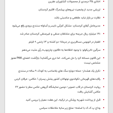
اخاذی ۳۵ درصدی از محصولات کشاورزان عفرین
ارزیابی جدید از وضعیت نیروهای پیشمرگ اقلیم کردستان
نظارت بر بازار نباید مقطعی و مناسبتی باشد
مدیرعامل آبفای کردستان: مشکل کم‌آبی نایسر و آساوله سنندج بزودی رفع می‌شود
۱۹۱ میلیارد ریال جریمه برای متخلفان صنفی و غیرصنفی کردستان صادر شد
انفجار در اتوبوس مسافربری در جرمانا؛ دو کشته و ۱۳ زخمی + فیلم
سزگین تانریکولو: با وجود انتقادها به «قانون چارچوب» رأی مثبت می‌دهم
این قانون مسئله کرد را حل نمی‌کند، اما دری می‌گشاید/ بازگشت اعضای PKK هنوز
مشخص نیست
تکرار یک هشدار؛ حمله دوباره سگ های بلاصاحب به کودک ۹ ساله در سنندج
رقابت‌های قهرمانی تکواندوی نونهالان کشور_بخش پسران / عکاس: عرفان کرمی
روایت کردستان در قاب تصویر؛ دومین نمایشگاه گروهی عکس سقز با حضور ۲۲
عکاس گشایش یافت
قبل از پرداخت شهریه پزشکی در ترکیه، این هفت معیار را بررسی کنید
وداع پ.ک.ک با اسلحه؛ صلح زیر سایه ملاحظات سیاسی