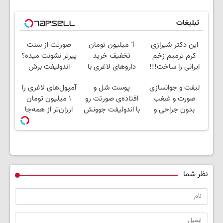
تبلیغات
این دکتر شیرازی
1 میلیون تومان
صورتت از سنت
کرم ترمیم زخم
تخفیف خرید
پیرتر نشونت میده؟
ایرانی را ساخت!!!
داروهای لاغری با
اندولیفت برش
ارسال از داروخانه و
می‌گردونه 🔰
لیفت و جوانسازی
پوست شل و
آمپول‌های لاغری را
پک یخ!
صورت و غبغب
افتاده‌ی صورتت رو
۱ میلیون تومان
بدون جراحی و
با اندولیفت جوونش
ارزان‌تر از همه‌جا
دوران نقاهت ✨
کن 💟
بخر!
نظر شما