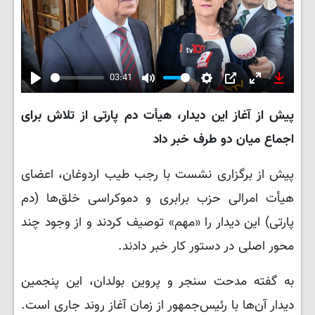
03:41
Play
Mute
Settings
PIP
Enter
Downlo
fullscreen
پیش از آغاز این دیدار، هیأت دم پارتی از تلاش برای
اجماع میان دو طرف خبر داد
پیش از برگزاری نشست با رجب طیب اردوغان، اعضای
هیأت امرالی حزب برابری و دموکراسی خلق‌ها (دم
پارتی) این دیدار را «مهم» توصیف کردند و از وجود چند
محور اصلی در دستور کار خبر دادند.
به گفته مدحت سنجر و پروین بولدان، این پنجمین
دیدار آن‌ها با رئیس‌جمهور از زمان آغاز روند جاری است.