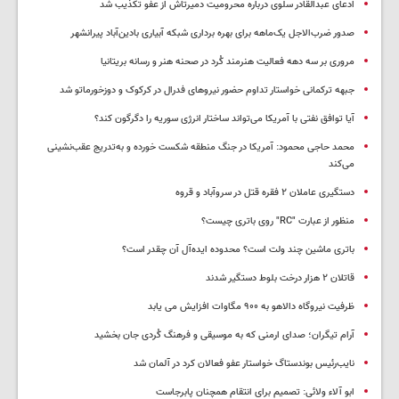
ادعای عبدالقادر سلوی درباره محرومیت دمیرتاش از عفو تکذیب شد
صدور ضرب‌الاجل یک‌ماهه برای بهره برداری شبکه آبیاری بادین‌آباد پیرانشهر
مروری بر سه دهه فعالیت هنرمند کُرد در صحنه هنر و رسانه بریتانیا
جبهه ترکمانی خواستار تداوم حضور نیروهای فدرال در کرکوک و دوزخورماتو شد
آیا توافق نفتی با آمریکا می‌تواند ساختار انرژی سوریه را دگرگون کند؟
محمد حاجی محمود: آمریکا در جنگ منطقه شکست خورده و به‌تدریج عقب‌نشینی
می‌کند
دستگیری عاملان ۲ فقره قتل در سروآباد و قروه
منظور از عبارت "RC" روی باتری چیست؟
باتری ماشین چند ولت است؟ محدوده ایده‌آل آن چقدر است؟
قاتلان ۲ هزار درخت بلوط دستگیر شدند
ظرفیت نیروگاه دالاهو به ۹۰۰ مگاوات افزایش می یابد
آرام تیگران؛ صدای ارمنی که به موسیقی و فرهنگ کُردی جان بخشید
نایب‌رئیس بوندستاگ خواستار عفو فعالان کرد در آلمان شد
ابو آلاء ولائی: تصمیم برای انتقام همچنان پابرجاست