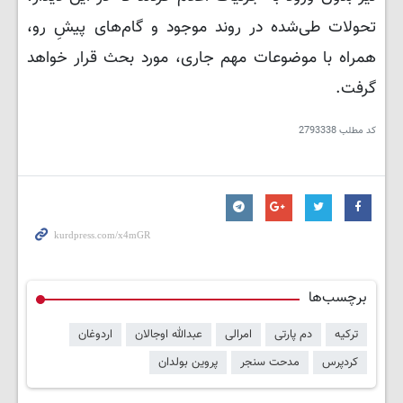
تحولات طی‌شده در روند موجود و گام‌های پیشِ رو،
همراه با موضوعات مهم جاری، مورد بحث قرار خواهد
گرفت.
کد مطلب
2793338
برچسب‌ها
ترکیه
دم پارتی
امرالی
عبدالله اوجالان
اردوغان
کردپرس
مدحت سنجر
پروین بولدان