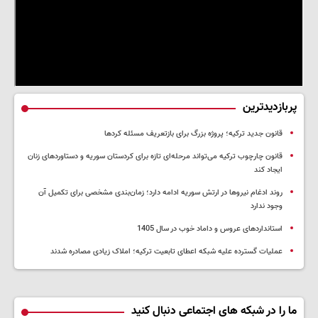
پربازدیدترین
قانون جدید ترکیه؛ پروژه بزرگ‌ برای بازتعریف مسئله کردها
قانون چارچوب ترکیه می‌تواند مرحله‌ای تازه برای کردستان سوریه و دستاوردهای زنان
ایجاد کند
روند ادغام نیروها در ارتش سوریه ادامه دارد؛ زمان‌بندی مشخصی برای تکمیل آن
وجود ندارد
استانداردهای عروس و داماد خوب در سال 1405
عملیات گسترده علیه شبکه اعطای تابعیت ترکیه؛ املاک زیادی مصادره شدند
ما را در شبکه های اجتماعی دنبال کنید