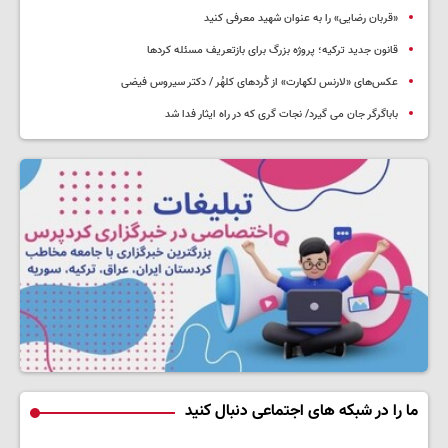
«قربان رضایی» را به عنوان شهید معرفی کنید
قانون جدید ترکیه؛ پروژه بزرگ‌ برای بازتعریف مسئله کردها
عکس‌های «لارنس لکهارت» از کُردهای کلهُر / دکتر سیروس فیضی
باباگرگر جان می گیرد/ نجات گری که در راه ایثار فدا شد
ما را در شبکه های اجتماعی دنبال کنید