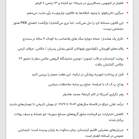
انفجار در اتوبوس مسافربری در جرمانا؛ دو کشته و ۱۳ زخمی + فیلم
سزگین تانریکولو: با وجود انتقادها به «قانون چارچوب» رأی مثبت می‌دهم
این قانون مسئله کرد را حل نمی‌کند، اما دری می‌گشاید/ بازگشت اعضای PKK هنوز
مشخص نیست
تکرار یک هشدار؛ حمله دوباره سگ های بلاصاحب به کودک ۹ ساله در سنندج
رقابت‌های قهرمانی تکواندوی نونهالان کشور_بخش پسران / عکاس: عرفان کرمی
روایت کردستان در قاب تصویر؛ دومین نمایشگاه گروهی عکس سقز با حضور ۲۲
عکاس گشایش یافت
قبل از پرداخت شهریه پزشکی در ترکیه، این هفت معیار را بررسی کنید
وداع پ.ک.ک با اسلحه؛ صلح زیر سایه ملاحظات سیاسی
زهر تکراری آمریکا در کام کردها/ محمد هادیفر
درآمد نفتی عراق در فاصله سال‌های ۲۰۰۴ تا ۲۰۲۶؛ از جهش تاریخی تا نوسان‌های شدید
کاهش اختیارات دو فرمانده سابق گروه‌های مسلح سوریه؛ ابو عمشه و سیف پولات
برکنار شدند
جریان‌های معترض اقلیم کردستان: زمان سکوت به پایان رسیده است؛ نارضایتی
عمومی در آستانه انفجار است