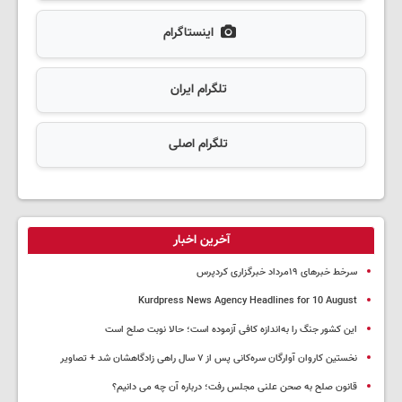
اینستاگرام
تلگرام ایران
تلگرام اصلی
آخرین اخبار
سرخط خبرهای ۱۹مرداد خبرگزاری کردپرس
Kurdpress News Agency Headlines for 10 August
این کشور جنگ را به‌اندازه کافی آزموده است؛ حالا نوبت صلح است
نخستین کاروان آوارگان سره‌کانی پس از ۷ سال راهی زادگاهشان شد + تصاویر
قانون صلح به صحن علنی مجلس رفت؛ درباره آن چه می دانیم؟