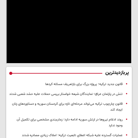
پربازدیدترین
قانون جدید ترکیه؛ پروژه بزرگ‌ برای بازتعریف مسئله کردها
تنش در پارلمان عراق؛ نمایندگان شیعه خواستار بررسی حملات علیه حشد شعبی شدند
قانون چارچوب ترکیه می‌تواند مرحله‌ای تازه برای کردستان سوریه و دستاوردهای زنان
ایجاد کند
روند ادغام نیروها در ارتش سوریه ادامه دارد؛ زمان‌بندی مشخصی برای تکمیل آن
وجود ندارد
عملیات گسترده علیه شبکه اعطای تابعیت ترکیه؛ املاک زیادی مصادره شدند