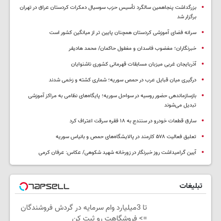
بزرگداشت پنجاهمین سالگرد تأسیس حزب سوسیال دمکرات کردستان عراق در تهران
برگزار شد
سرانه فضای آموزشی کردستان همچنان پایین تر از میانگین کشور است
خبرنگاران؛ مغضوب فاسدان و مغفول حاکمان/ محمد هادیفر
آذربایجان غربی میزبان مسابقات قهرمانی کشوری ناشنوایان
درگیری میان قبایل عرب در حمص سوریه؛ شماری کشته و زخمی شدند
بازسازماندهی حضور روسیه در سواحل سوریه؛ پایگاه‌های نظامی به مراکز آموزشی
تبدیل می‌شوند
سارق قطعات خودرو در سنندج به ۱۸ فقره سرقت اعتراف کرد
تعلیق فعالیت ۵۷۸ کارمند در پالایشگاه‌های حمص و بانیاس سوریه
آیین گرامیداشت روز خبرنگار در زورخانه شهید شکوهی/ عکاس: عرفان کرمی
تبلیغات
تا 3میلیارد وام سرمایه در گردش فروشندگان
=> فروشگاهت رو ثبت کن