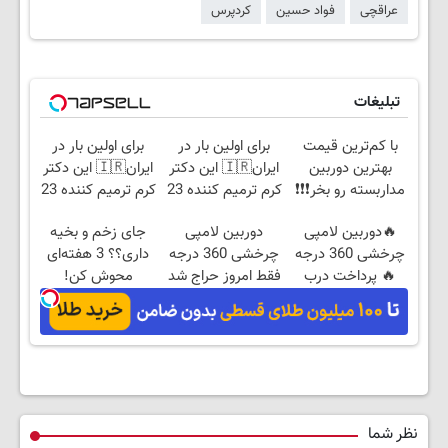
عراقچی
فواد حسین
کردپرس
تبلیغات
با کم‌ترین قیمت
برای اولین بار در
برای اولین بار در
بهترین دوربین
ایران🇮🇷 این دکتر
ایران🇮🇷 این دکتر
مداربسته رو بخر❗❗❗
کرم ترمیم کننده 23
کرم ترمیم کننده 23
روزه ساخت!
روزه ساخت!
🔥دوربین لامپی
دوربین لامپی
جای زخم و بخیه
چرخشی 360 درجه
چرخشی 360 درجه
داری؟؟ 3 هفته‌ای
🔥 پرداخت درب
فقط امروز حراج شد
محوش کن!
منزل + گارانتی
🔥 پرداخت درب
تعویض
منزل
نظر شما