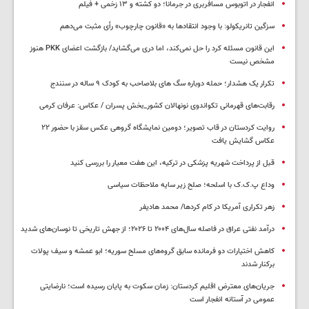
انفجار در اتوبوس مسافربری در جرمانا؛ دو کشته و ۱۳ زخمی + فیلم
سزگین تانریکولو: با وجود انتقادها به «قانون چارچوب» رأی مثبت می‌دهم
این قانون مسئله کرد را حل نمی‌کند، اما دری می‌گشاید/ بازگشت اعضای PKK هنوز
مشخص نیست
تکرار یک هشدار؛ حمله دوباره سگ های بلاصاحب به کودک ۹ ساله در سنندج
رقابت‌های قهرمانی تکواندوی نونهالان کشور_بخش پسران / عکاس: عرفان کرمی
روایت کردستان در قاب تصویر؛ دومین نمایشگاه گروهی عکس سقز با حضور ۲۲
عکاس گشایش یافت
قبل از پرداخت شهریه پزشکی در ترکیه، این هفت معیار را بررسی کنید
وداع پ.ک.ک با اسلحه؛ صلح زیر سایه ملاحظات سیاسی
زهر تکراری آمریکا در کام کردها/ محمد هادیفر
درآمد نفتی عراق در فاصله سال‌های ۲۰۰۴ تا ۲۰۲۶؛ از جهش تاریخی تا نوسان‌های شدید
کاهش اختیارات دو فرمانده سابق گروه‌های مسلح سوریه؛ ابو عمشه و سیف پولات
برکنار شدند
جریان‌های معترض اقلیم کردستان: زمان سکوت به پایان رسیده است؛ نارضایتی
عمومی در آستانه انفجار است