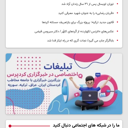
توران اویسال پس از ۳۱ سال زندان آزاد شد
«قربان رضایی» را به عنوان شهید معرفی کنید
قانون جدید ترکیه؛ پروژه بزرگ‌ برای بازتعریف مسئله کردها
عکس‌های «لارنس لکهارت» از کُردهای کلهُر / دکتر سیروس فیضی
باباگرگر جان می گیرد/ نجات گری که در راه ایثار فدا شد
ما را در شبکه های اجتماعی دنبال کنید