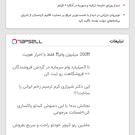
دیدار وزرای خارجه ترکیه و سوریه در آنکارا + فیلم
نچیروان بارزانی در دیدار با نخست‌وزیر عراق بر حمایت اقلیم کردستان از اجرای
برنامه‌های دولت بغداد تأکید کرد
تبلیغات
❗❗200 میلیون وام❗❗ فقط با احراز هویت
تا 3میلیارد وام سرمایه در گردش فروشندگان
=> فروشگاهت رو ثبت کن
این دکتر شیرازی کرم ترمیم زخم ایرانی را
ساخت!!!
نجاتش بده! با این دمنوش کبدتو پاکسازی
کن+ضمانت مرجوعی
ماشین رنو کپچر خودتو راحت و سریع بفروش