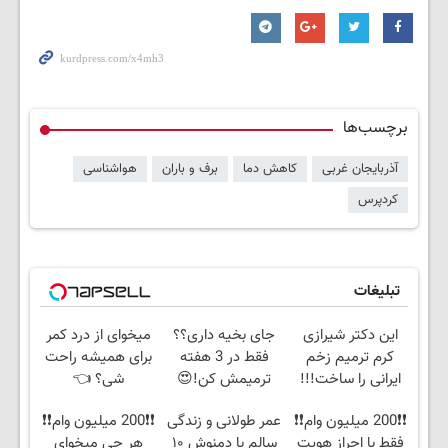
برچسب‌ها
آذربایجان غربی
کاهش دما
برف و باران
هواشناسی
کردپرس
تبلیغات
این دکتر شیرازی
جای بخیه داری؟؟
میخوای از درد کمر
کرم ترمیم زخم
فقط در 3 هفته
برای همیشه راحت
ایرانی را ساخت!!!
ترمیمش کن!😍
شی؟ 👈
پرسش‌نامه رو پر
❗❗200 میلیون وام❗❗
عمر طولانی و زندگی
❗❗200 میلیون وام❗❗
کن
فقط با احراز هویت
سالم با دمنوش ۱۰
هر چی میخوای