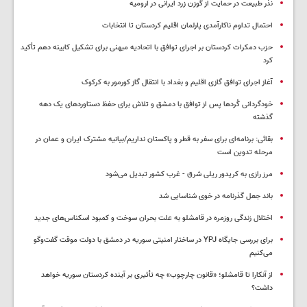
نذر طبیعت در حمایت از گوزن زرد ایرانی در ارومیه
احتمال تداوم ناکارآمدی پارلمان اقلیم کردستان تا انتخابات
حزب دمکرات کردستان بر اجرای توافق با اتحادیه میهنی برای تشکیل کابینه دهم تأکید
کرد
آغاز اجرای توافق گازی اقلیم و بغداد با انتقال گاز کورمور به کرکوک
خودگردانی کُردها پس از توافق با دمشق و تلاش برای حفظ دستاوردهای یک دهه
گذشته
بقائی: برنامه‌ای برای سفر به قطر و پاکستان نداریم/بیانیه مشترک ایران و عمان در
مرحله تدوین است
مرز رازی به کریدور ریلی شرق - غرب کشور تبدیل می‌شود
باند جعل گذرنامه در خوی شناسایی شد
اختلال زندگی روزمره در قامشلو به علت بحران سوخت و کمبود اسکناس‌های جدید
برای بررسی جایگاه YPJ در ساختار امنیتی سوریه در دمشق با دولت موقت گفت‌وگو
می‌کنیم
از آنکارا تا قامشلو؛ «قانون چارچوب» چه تأثیری بر آینده کردستان سوریه خواهد
داشت؟