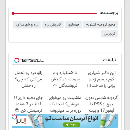
برچسب‌ها
محور ارومیه اشنویه
بهسازی
تعریض راه
راه و شهرسازی
کردپرس
تبلیغات
این دکتر شیرازی
تا 3میلیارد وام
زانو درد رو تحمل
کرم ترمیم زخم
سرمایه در گردش
می‌کنی که چی؟
ایرانی را ساخت!!!
فروشندگان =>
راه‌حلش
فروشگاهت رو ثبت
همین‌جاست!
گردونه شانس بدون
ماشینت رو میخوای
جای بخیه داری؟؟
کن
پوچ از PS5 تا
بفروشی؟ اینجا یک
فقط در 3 هفته
آیفون17 و بیت
روزه برات میفروشه
ترمیمش کن!😍
کوین 🔥