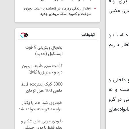
دیگر چیزی برای ارائه
اختلال زندگی روزمره در قامشلو به علت بحران
عکس، عکس
سوخت و کمبود اسکناس‌های جدید
 کرده است و
تبلیغات
ار داریم
یخچال ویترینی 9 فوت
ایستکول (جدید)
کاشت موی طبیعی بدون
درد و خونریزی!😍😍
 داخلی و
3000 گیگ اینترنت؛ فقط
است و نه
ماهی 100 هزار تومان
ی در گرو
خودروی شما هم با یکبار
نواده‌های
مراجعه فروخته خواهد شد
نابودی چربی های شکم و
پهلو فقط با پودر جلبک!