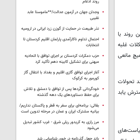
روند ادغام
وجدان جهان در آزمون عدالت/**ماموستا عابد
نقیبی
نذر طبیعت در حمایت از گوزن زرد ایرانی در ارومیه
ن روند با
احتمال تداوم ناکارآمدی پارلمان اقلیم کردستان تا
لات غلبه
انتخابات
یچ مانعی
حزب دمکرات کردستان بر اجرای توافق با اتحادیه
میهنی برای تشکیل کابینه دهم تأکید کرد
آغاز اجرای توافق گازی اقلیم و بغداد با انتقال گاز
کورمور به کرکوک
اند تحولات
خودگردانی کُردها پس از توافق با دمشق و تلاش
ترش یابد
برای حفظ دستاوردهای یک دهه گذشته
بقائی: برنامه‌ای برای سفر به قطر و پاکستان نداریم/
بیانیه مشترک ایران و عمان در مرحله تدوین است
مرز رازی به کریدور ریلی شرق - غرب کشور تبدیل
می‌شود
 انتقاد کرد و سیاست‌های
باند جعل گذرنامه در خوی شناسایی شد