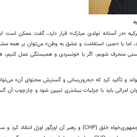
د
نکه ترکیه «در آستانه تولدی مبارک» قرار دارد، گفت ممکن است ای
، اما با «صبر، استقامت و عشق به وطن» می‌توان بر همه مشک
دوستی منحرف شویم. اگر با خونسردی و همبستگی عمل کنیم، ه
ی راهبردی» خواند و تأکید کرد که «به‌روزرسانی و گسترش محتوای آن» می‌تو
وان امرالی باید با جزئیات بیشتری تبیین شود و چارچوب آن گس
دولت باغچه‌لی در ادامه سخنان خود به‌شدت از حزب جمهوری‌خواه خلق (CHP) و رهبر آن اوزگور اوزل