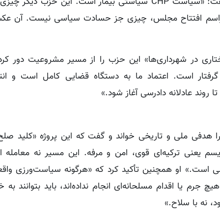
این حزب را «سیاستی معیوب و بی‌ثمر» دانست. او گفت: «سیاست CHP سیاستی بیمار است. این حزب 
ری مراسم افتتاح مجلس، چیزی جز حسادت سیاسی نیست. آن 
درونی CHP و «فسادهای ساختاری در شهرداری‌ها» این حزب را از مسیر مشروعیت دور
گرفتار است. اعتماد ما به دستگاه قضایی کامل است و انتظ
ا روند عادلانه دادرسی آغاز شود.»
ا هدفی ملی و تاریخی خواند و گفت که این پروژه «کلید صلح
یسم یعنی ترکیه‌ای قوی، امن و مرفه. این مسیر نه معامله 
است.» او همچنین تأکید کرد که «هرگونه سیاست‌ورزی واقع
رم یا اقدام مسلحانه‌ای انجام نداده‌اند، باید بتوانند به خا
، نه با سلاح.»