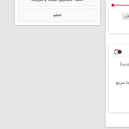
امشو
لان
ا سریع