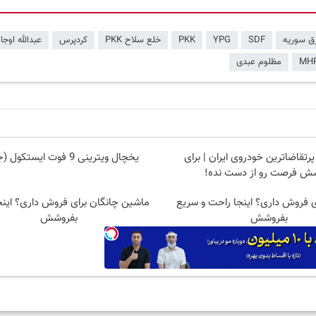
ق سوریه
SDF
YPG
PKK
خلع سلاح PKK
کردپرس
عبدالله اوجا
MH
مظلوم عبدی
رتقاضاترین خودروی ایران | برای
یخچال ویترینی 9 فوت ایستکول (جدید)
ش فرصت رو از دست نده!
 برای فروش داری؟ اینجا راحت و سریع
ماشین چانگان برای فروش داری؟ اینج
بفروشش
بفروشش