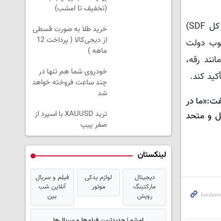
(تخفیف تا امشب)
باغچه‌لی با یادآوری مفاد «توافق ۱۰ مارس» میان احمد الشرع (رئیس موقت دولت سوریه) و مظلوم عبدی (فرمانده کل SDF)
خرید طلا به صورت قسطی
از دیجی‌کالا ( پرداخت 12
چوب دولت
ماهه )
نند رقه،
خودروی شما هم تنها در
کید کند.
چند ساعت فروخته خواهد
شد
فت:«ما در
ترید XAUUSD با اسپرد از
ل و متحد
صفر پیپ
لینکستان
دیجیتال
لوازم یدکی
فیلم و سریال
مارکتینگ
موتور
آنلاین شب
رویش
بین
امشو | جدیدترین فیلم‌ها و سریال‌ها