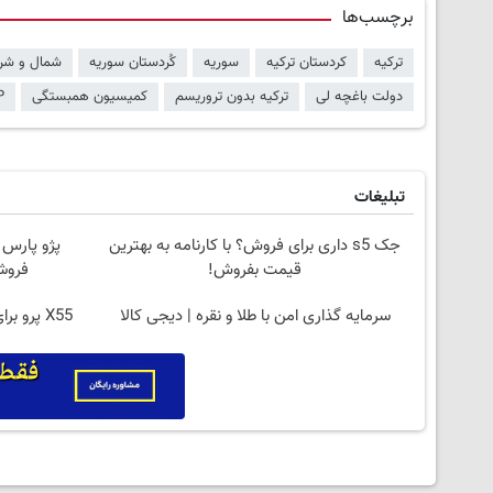
برچسب‌ها
ترکیه
کردستان ترکیه
سوریه
کُردستان سوریه
شمال و شر
دولت باغچه لی
ترکیه بدون تروریسم
کمیسیون همبستگی
P
تبلیغات
جک s5 داری برای فروش؟ با کارنامه به بهترین
پژو پارس پ
قیمت بفروش!
فروش
سرمایه گذاری امن با طلا و نقره | دیجی کالا
X55 پرو