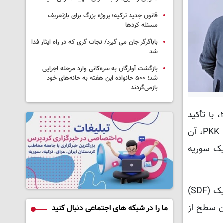
قانون جدید ترکیه؛ پروژه بزرگ‌ برای بازتعریف
مسئله کردها
باباگرگر جان می گیرد/ نجات گری که در راه ایثار فدا
شد
بازگشت آوارگان به سره‌کانی وارد مرحله اجرایی
شد؛ ۵۰۰ خانواده این هفته به خانه‌های خود
بازمی‌گردند
به گزارش کردپرس، دولت باغچه‌لی، رهبر حزب حرکت ملی (MHP)، در نخستین نشست گروهی پارلمان در پاییز ۲۰۲۵، با تأکید
بر آغاز دوره‌ای جدید در مسیر «ترکیه بدون تروریسم» اظهار داشت که «انتظار اصلی» او از عبدالله اوجالان، رهبر در بند PKK، آن
یک سوریه
او تصریح کرد: «انتظار من این است که رهبری مؤسس PKK با فراخوانی مشابه و هم‌ماهیت، نیروهای سوریه دموکراتیک (SDF)
د در همان سطح از
ما را در شبکه های اجتماعی دنبال کنید