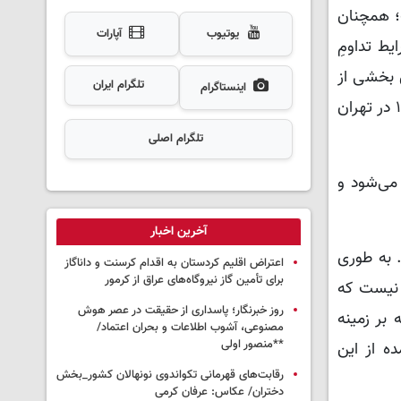
؛ همچنان
یوتیوب
آپارات
ط تداومِ
 بخشی از
تلگرام ایران
اینستاگرام
کتاب «در فضیلت مدنیت» نوشته «حسن قاضی مرادی» نویسنده و پژوهشگر حوزه جامعه شناسی و مترجم متولد ۱۳۳۲ در تهران
تلگرام اصلی
می‌شود و
آخرین اخبار
 به طوری
اعتراض اقلیم کردستان به اقدام کرسنت و داناگاز
برای تأمین گاز نیروگاه‌های عراق از کرمور
 نیست که
روز خبرنگار؛ پاسداری از حقیقت در عصر هوش
بر زمینه
مصنوعی، آشوب اطلاعات و بحران اعتماد/
**منصور اولی
ه از این
رقابت‌های قهرمانی تکواندوی نونهالان کشور_بخش
دختران/ عکاس: عرفان کرمی