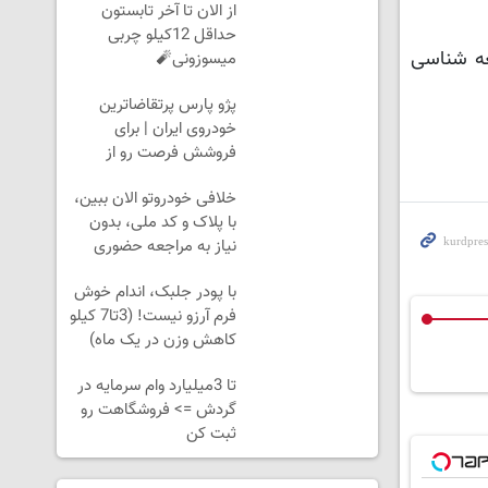
از الان تا آخر تابستون
حداقل 12کیلو چربی
عه شناسی
میسوزونی🧨
پژو پارس پرتقاضاترین
خودروی ایران | برای
فروشش فرصت رو از
دست نده!
خلافی خودروتو الان ببین،
با پلاک و کد ملی، بدون
نیاز به مراجعه حضوری
با پودر جلبک، اندام خوش
فرم آرزو نیست! (3تا7 کیلو
کاهش وزن در یک ماه)
تا 3میلیارد وام سرمایه در
گردش => فروشگاهت رو
ثبت کن