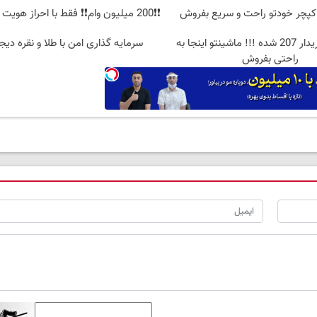
کپچر خودتو راحت و سریع بفروش
❗❗200 میلیون وام❗❗ فقط با احراز هویت در آبان تتر
بازار پر از خریدار 207 شده !!! ماشینتو اینجا به
سرمایه گذاری امن با طلا و نقره دیج
راحتی بفروش