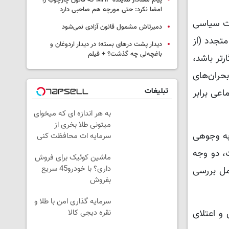
پیام معنادار نماینده MHP که قانون چارچوب را
امضا نکرد: حتی مورچه هم صاحبی دارد
یت سیاسی
دمیرتاش مشمول قانون آزادی نمی‌شود
متجدد (از
دیدار پشت درهای بسته؛ در دیدار اردوغان و
باغچه‌لی چه گذشت؟ + فیلم
تر باشد،
بحران‌های
تبلیغات
اعی برابر
به هر اندازه ای که میخوای
میتونی طلا بخری از
به وجوهی
سرمایه ات محافظت کنی
، دو وجه
ماشین کوئیک برای فروش
داری؟ با خودرو45 سریع
مل بررسی
بفروش
سرمایه گذاری امن با طلا و
نقره دیجی کالا
 و اعتلای