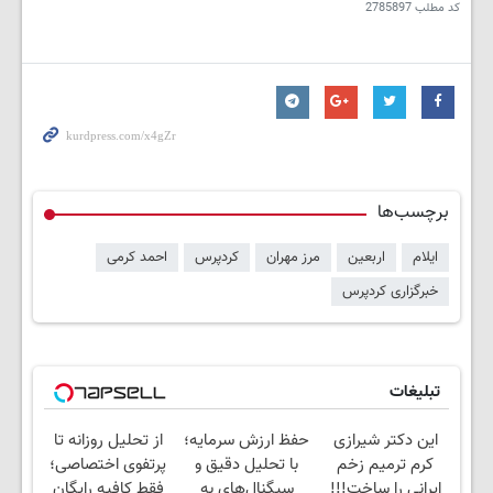
کد مطلب
2785897
برچسب‌ها
ایلام
اربعین
مرز مهران
کردپرس
احمد کرمی
خبرگزاری کردپرس
تبلیغات
این دکتر شیرازی
حفظ ارزش سرمایه؛
از تحلیل روزانه تا
کرم ترمیم زخم
با تحلیل دقیق و
پرتفوی اختصاصی؛
ایرانی را ساخت!!!
سیگنال‌های به
فقط کافیه رایگان