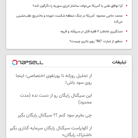
آیا توافق نفتی با آمریکا می‌تواند ساختار انرژی سوریه را دگرگون کند؟
محمد حاجی محمود: آمریکا در جنگ منطقه شکست خورده و به‌تدریج عقب‌نشینی
می‌کند
دستگیری عاملان ۲ فقره قتل در سروآباد و قروه
منظور از عبارت "RC" روی باتری چیست؟
تبلیغات
از تحلیل روزانه تا پورتفوی اختصاصی؛ اینجا
روی سود باش!
این سیگنال رایگان رو از دست نده (مدت
محدود)
چی بخرم سود کنم ؟؟ سیگنال رایگان بگیر
از اکوتراست سیگنال رایگان سرمایه گذاری بگیر
«اشتراک رایگان»