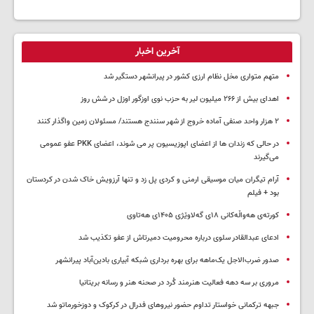
آخرین اخبار
متهم متواری مخل نظام ارزی کشور در پیرانشهر دستگیر شد
اهدای بیش از ۲۶۶ میلیون لیر به حزب نوی اوزگور اوزل در شش روز
۲ هزار واحد صنفی آماده خروج از شهر سنندج هستند/ مسئولان زمین واگذار کنند
در حالی که زندان ها از اعضای اپوزیسیون پر می شوند، اعضای PKK عفو عمومی
می‌گیرند
آرام تیگران میان موسیقی ارمنی و کردی پل زد و تنها آرزویش خاک شدن در کردستان
بود + فیلم
کورتەی هەواڵەکانی ۱۸ی گەلاوێژی ۱۴۰۵ی هەتاوی
ادعای عبدالقادر سلوی درباره محرومیت دمیرتاش از عفو تکذیب شد
صدور ضرب‌الاجل یک‌ماهه برای بهره برداری شبکه آبیاری بادین‌آباد پیرانشهر
مروری بر سه دهه فعالیت هنرمند کُرد در صحنه هنر و رسانه بریتانیا
جبهه ترکمانی خواستار تداوم حضور نیروهای فدرال در کرکوک و دوزخورماتو شد