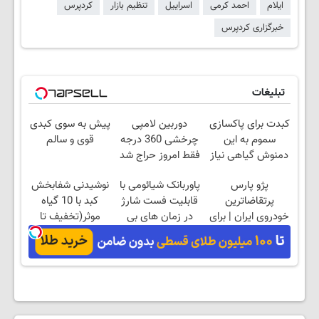
ایلام
احمد کرمی
اسراییل
تنظیم بازار
کردپرس
خبرگزاری کردپرس
تبلیغات
کبدت برای پاکسازی
دوربین لامپی
پیش به سوی کبدی
سموم به این
چرخشی 360 درجه
قوی و سالم
دمنوش گیاهی نیاز
فقط امروز حراج شد
داره
🔥 پرداخت درب
پژو پارس
پاوربانک شیائومی با
نوشیدنی شفابخش
منزل
پرتقاضاترین
قابلیت فست شارژ
کبد با 10 گیاه
خودروی ایران | برای
در زمان های بی
موثر(تخفیف تا
فروشش فرصت رو
برقی⚡
امشب)
از دست نده!