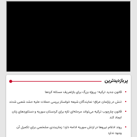
پربازدیدترین
قانون جدید ترکیه؛ پروژه بزرگ‌ برای بازتعریف مسئله کردها
تنش در پارلمان عراق؛ نمایندگان شیعه خواستار بررسی حملات علیه حشد شعبی شدند
قانون چارچوب ترکیه می‌تواند مرحله‌ای تازه برای کردستان سوریه و دستاوردهای زنان
ایجاد کند
روند ادغام نیروها در ارتش سوریه ادامه دارد؛ زمان‌بندی مشخصی برای تکمیل آن
وجود ندارد