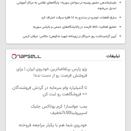
بازسازماندهی حضور روسیه در سواحل سوریه؛ پایگاه‌های نظامی به مراکز آموزشی
تبدیل می‌شوند
سارق قطعات خودرو در سنندج به ۱۸ فقره سرقت اعتراف کرد
تعلیق فعالیت ۵۷۸ کارمند در پالایشگاه‌های حمص و بانیاس سوریه
آیین گرامیداشت روز خبرنگار در زورخانه شهید شکوهی/ عکاس: عرفان کرمی
تبلیغات
پژو پارس پرتقاضاترین خودروی ایران | برای
فروشش فرصت رو از دست نده!
تا 3میلیارد وام سرمایه در گردش فروشندگان
=> فروشگاهت رو ثبت کن
بمب جوانساز! کرم بوتاکس جلبک
اسپیرولینا50%تخفیف
خودروی شما هم با یکبار مراجعه فروخته