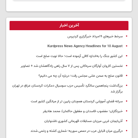
آخرین اخبار
سرخط خبرهای ۱۹مرداد خبرگزاری کردپرس
Kurdpress News Agency Headlines for 10 August
این کشور جنگ را به‌اندازه کافی آزموده است؛ حالا نوبت صلح است
نخستین کاروان آوارگان سره‌کانی پس از ۷ سال راهی زادگاهشان شد + تصاویر
قانون صلح به صحن علنی مجلس رفت؛ درباره آن چه می دانیم؟
بزرگداشت پنجاهمین سالگرد تأسیس حزب سوسیال دمکرات کردستان عراق در تهران
برگزار شد
سرانه فضای آموزشی کردستان همچنان پایین تر از میانگین کشور است
خبرنگاران؛ مغضوب فاسدان و مغفول حاکمان/ محمد هادیفر
آذربایجان غربی میزبان مسابقات قهرمانی کشوری ناشنوایان
درگیری میان قبایل عرب در حمص سوریه؛ شماری کشته و زخمی شدند