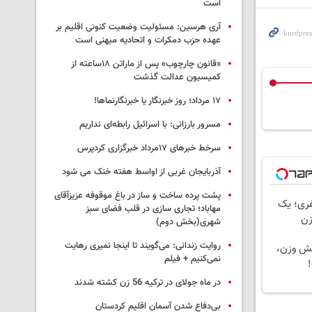
است
آری هرسین: مسئولیت وضعیت کنونی اقلیم بر
عهده حزب دمکرات و اتحادیه میهنی است
«قانون چارچوب» پس از ماراتن ۱۸ساعته از
کمیسیون عدالت گذشت
١٧ مرداد؛ روز خبرنگار یا خبرنگارنماها!
مسرور بارزانی: با اسرائیل رابطه‌ای نداریم
سرخط خبرهای ۱۷مرداد خبرگزاری کردپرس
آذربایجان غربی از اواسط هفته خنک می شود
پشت پرده ساخت و ساز در باغ موقوفه عزیزآقای
غری؛ یک
مهاباد؛ تجاری سازی در قلب فضای سبز
زن
شهری(بخش دوم)
روایت زندانی: می‌گویند تا اینجا نمیری رهایت
هش وزن،
نمی‌کنیم + فیلم
!
در ماه جولای در ترکیه 56 زن کشته شدند
بی‌دفاع شدن آسمان اقلیم کردستان