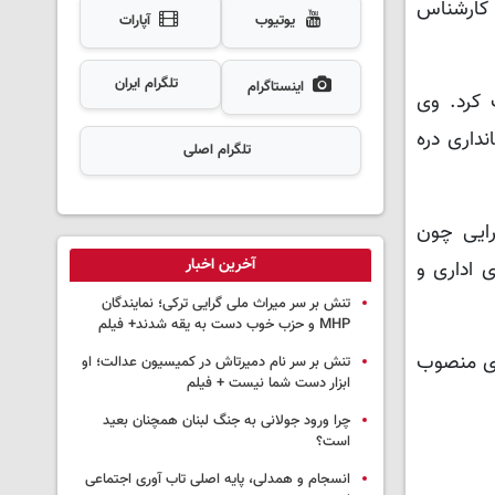
 کارشناس
یوتیوب
آپارات
تلگرام ایران
اینستاگرام
 کرد. وی
داری دره
تلگرام اصلی
ایی چون
آخرین اخبار
 اداری و
تنش بر سر میراث ملی گرایی ترکی؛ نمایندگان
MHP و حزب خوب دست به یقه شدند+ فیلم
ری منصوب
تنش بر سر نام دمیرتاش در کمیسیون عدالت؛ او
ابزار دست شما نیست + فیلم
چرا ورود جولانی به جنگ لبنان همچنان بعید
است؟
انسجام و همدلی، پایه اصلی تاب آوری اجتماعی