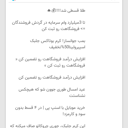
طلا قسطی شد!!!!💰🔥
تا 3میلیارد وام سرمایه در گردش فروشندگان
=> فروشگاهت رو ثبت کن
بمب جوانساز! کرم بوتاکس جلبک
اسپیرولینا50%تخفیف
افزایش درآمـد فروشگاهت رو تضمین کن «
فروشگاهت رو ثبت کن »
افزایش درآمـد فروشگاهت رو تضمین کن
عید امسال طوری جوون شو که هیچکس
نشناستت
خرید موبایل با اسنپ پی | در ۴ قسط بدون
سود و کارمزد!
این کرم جلبک، جوری چروکاتو صاف میکنه که