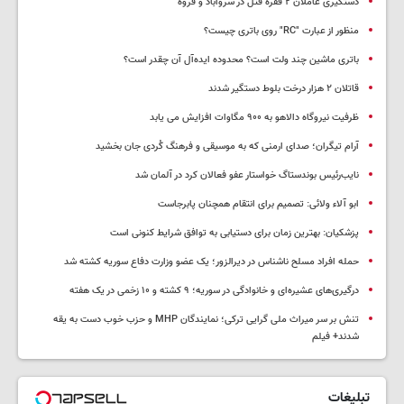
دستگیری عاملان ۲ فقره قتل در سروآباد و قروه
منظور از عبارت "RC" روی باتری چیست؟
باتری ماشین چند ولت است؟ محدوده ایده‌آل آن چقدر است؟
قاتلان ۲ هزار درخت بلوط دستگیر شدند
ظرفیت نیروگاه دالاهو به ۹۰۰ مگاوات افزایش می یابد
آرام تیگران؛ صدای ارمنی که به موسیقی و فرهنگ کُردی جان بخشید
نایب‌رئیس بوندستاگ خواستار عفو فعالان کرد در آلمان شد
ابو آلاء ولائی: تصمیم برای انتقام همچنان پابرجاست
پزشکیان‌: بهترین زمان برای دستیابی به توافق شرایط کنونی است
حمله افراد مسلح ناشناس در دیرالزور؛ یک عضو وزارت دفاع سوریه کشته شد
درگیری‌های عشیره‌ای و خانوادگی در سوریه؛ ۹ کشته و ۱۰ زخمی در یک هفته
تنش بر سر میراث ملی گرایی ترکی؛ نمایندگان MHP و حزب خوب دست به یقه
شدند+ فیلم
تبلیغات