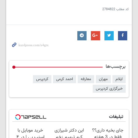
کد مطلب
2784822
برچسب‌ها
ایلام
مهران
معارفه
احمد کرمی
کردپرس
خبرگزاری کردپرس
تبلیغات
جای بخیه داری؟؟
این دکتر شیرازی
خرید موبایل با
فقط در 3 هفته
کرم ترمیم زخم
اسنپ پی | در ۴