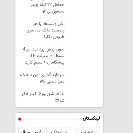
حداقل 12کیلو چربی
میسوزونی🧨
الان وقتشه‼️ با هر
وضعیت بانک مو، موی
طبیعی بکار!
بدون پیش پرداخت در 4
قسط ✅ اینترنت LTE
پیشگامان + سیم کارت
رایگان
سرمایه گذاری امن با طلا و
نقره دیجی کالا
تا آخر شهریور12کیلو لاغر
شو😍
لینکستان
دیجیتال
لوازم یدکی
فیلم و سریال