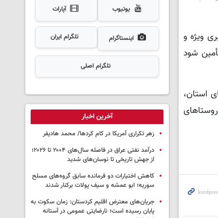
یوتیوب
آپارات
ت: با پیگیری ویژه و
تلگرام ایران
اینستاگرام
ه گرمسیری تأمین شود
تلگرام اصلی
ده با خیر آبرسان کشور در هفته گذشته برای آبرسانی به ۱۰۰ روستای استان،
 روستاهای
آخرین اخبار
زهر تکراری آمریکا در کام کردها/ محمد هادیفر
درآمد نفتی عراق در فاصله سال‌های ۲۰۰۴ تا ۲۰۲۶؛
از جهش تاریخی تا نوسان‌های شدید
کاهش اختیارات دو فرمانده سابق گروه‌های مسلح
سوریه؛ ابو عمشه و سیف پولات برکنار شدند
جریان‌های معترض اقلیم کردستان: زمان سکوت به
پایان رسیده است؛ نارضایتی عمومی در آستانه