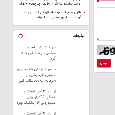
روایت نماینده دیاربکر از «قانون چارچوب» + فیلم
قانون صلح آغاز مرحله‌ای تاریخی است / مسئله
کُرد مسئله تروریسم نیست + فیلم
تبلیغات
خرید شمش پلمپ
طلاسی، از ۰.۵ گرم تا ۱۰
گرم
ارسال
به هر اندازه ای که میخوای
میتونی نقره بخری از
سرمایه ات محافظت کنی
از الان تا آخر تابستون
حداقل 12کیلو چربی
میسوزونی🧨 (تخفیف ویژه
🔥)
از الان تا آخر تابستون