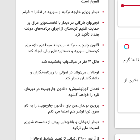
انفجار است
دیدار وزرای خارجه ترکیه و سوریه در آنکارا + فیلم
نچیروان بارزانی در دیدار با نخست‌وزیر عراق بر
حمایت اقلیم کردستان از اجرای برنامه‌های دولت
بغداد تأکید کرد
قانون چارچوب ترکیه می‌تواند مرحله‌ای تازه برای
کردستان سوریه و دستاوردهای زنان ایجاد کند
قاتل ٣ نفر در میاندوآب بخشیده شد
اوجالان می‌تواند در امرالی با روزنامه‌نگاران و
دانشگاهیان دیدار کند
 بخری از
نعمان کورتولموش: «قانون چارچوب» درِ دوره‌ای
تازه را خواهد گشود
پروین بولدان:من پای «قانون چارچوب» را به نام
سری ثریا اوندر هم امضا می کنم
دیدار اردوغان و باغچه‌لی پیش از نشست شورای
امنیت ملی ترکیه
از آزادی ۳۹۰۰ زندانی تا تغییر شرایط اوجالان؛