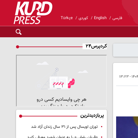
فارسی
English
کوردی
Türkçe
کردپرس۲۴
پربازدیدترین
توران اویسال پس از ۳۱ سال زندان آزاد شد
«قربان رضایی» را به عنوان شهید معرفی کنید