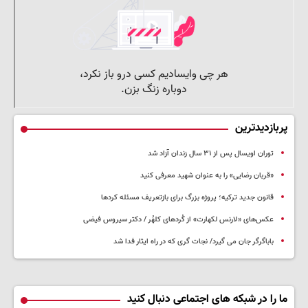
پربازدیدترین
توران اویسال پس از ۳۱ سال زندان آزاد شد
«قربان رضایی» را به عنوان شهید معرفی کنید
قانون جدید ترکیه؛ پروژه بزرگ‌ برای بازتعریف مسئله کردها
عکس‌های «لارنس لکهارت» از کُردهای کلهُر / دکتر سیروس فیضی
باباگرگر جان می گیرد/ نجات گری که در راه ایثار فدا شد
ما را در شبکه های اجتماعی دنبال کنید