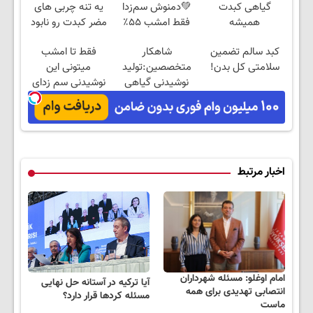
گیاهی کبدت
💚دمنوش سم‌زدا
یه تنه چربی های
همیشه
فقط امشب ۵۵٪
مضر کبدت رو نابود
پرقدرته55%تخفیف
تخفیف
میکنه55%تخفیف
کبد سالم تضمین
شاهکار
فقط تا امشب
سلامتی کل بدن!
متخصصین:تولید
میتونی این
نوشیدنی گیاهی
نوشیدنی سم زدای
خوش طعم برای
کبد رو با 55%
پاکسازی کبد
تخفیف بخری
اخبار مرتبط
امام اوغلو: مسئله شهرداران
آیا ترکیه در آستانه حل نهایی
انتصابی تهدیدی برای همه
مسئله کردها قرار دارد؟
ماست