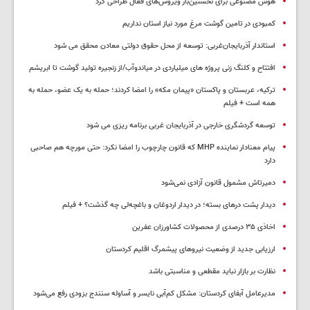
هوش مصنوعی برای نخستین‌بار ویروس‌های فعال طراحی کرد
کمبودی در تامین گوشت مرغ مورد نیاز استان نداریم
استاندار آذربایجان‌غربی: توسعه از محل حقوق دولتی معادن محقق می شود
افتتاح و کلنگ زنی پروژه های میلیاردی در میاندوآب/از زنجیره تولید گوشت تا ابریشم
ترکیه، عربستان و پاکستان «پیمان مکه» را امضا کردند؛ حمله به یک عضو، حمله به
همه است + فیلم
توسعه گردشگری خارجی در آذربایجان غربی برنامه ریزی می شود
پیام معنادار نماینده MHP که قانون چارچوب را امضا نکرد: حتی مورچه هم صاحبی
دارد
دمیرتاش مشمول قانون آزادی نمی‌شود
دیدار پشت درهای بسته؛ در دیدار اردوغان و باغچه‌لی چه گذشت؟ + فیلم
اخاذی ۳۵ درصدی از محصولات کشاورزان عفرین
ارزیابی جدید از وضعیت نیروهای پیشمرگ اقلیم کردستان
نظارت بر بازار نباید مقطعی و مناسبتی باشد
مدیرعامل آبفای کردستان: مشکل کم‌آبی نایسر و آساوله سنندج بزودی رفع می‌شود