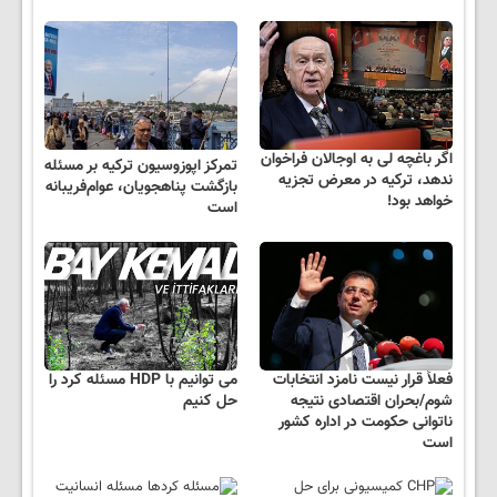
اگر باغچه لی به اوجالان فراخوان
تمرکز اپوزوسیون ترکیه بر مسئله
ندهد، ترکیه در معرض تجزیه
بازگشت پناهجویان، عوام‌فریبانه
خواهد بود!
است
فعلاََ قرار نیست نامزد انتخابات
می توانیم با HDP مسئله کرد را
شوم/بحران اقتصادی نتیجه
حل کنیم
ناتوانی حکومت در اداره کشور
است