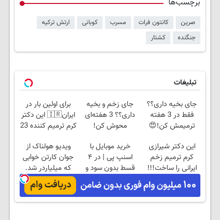
برچسب‌ها
صرین
کانتون فرات
مسرب
کوبانی
ارتش ترکیه
جنگنده
کشتار
تبلیغات
جای بخیه داری؟؟
جای زخم و بخیه
برای اولین بار در
فقط در 3 هفته
داری؟؟ 3 هفته‌ای
ایران🇮🇷 این دکتر
ترمیمش کن!😍
محوش کن!
کرم ترمیم کننده 23
روزه ساخت!
این دکتر شیرازی
خرید موبایل با
ویدیو هولناک از
کرم ترمیم زخم
اسنپ پی | در ۴
جوان کارتن خوابی
ایرانی را ساخت!!!
قسط بدون سود و
که میلیاردر شد.
کارمزد!
آموزش رایگان