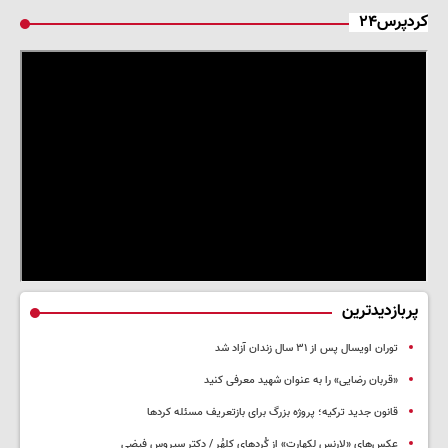
کردپرس۲۴
پربازدیدترین
توران اویسال پس از ۳۱ سال زندان آزاد شد
«قربان رضایی» را به عنوان شهید معرفی کنید
قانون جدید ترکیه؛ پروژه بزرگ‌ برای بازتعریف مسئله کردها
عکس‌های «لارنس لکهارت» از کُردهای کلهُر / دکتر سیروس فیضی