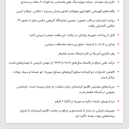
تکرار یک هشدار؛ حمله دوباره سگ های بلاصاحب به کودک ۹ ساله در سنندج
رقابت‌های قهرمانی تکواندوی نونهالان کشور_بخش پسران / عکاس: عرفان کرمی
روایت کردستان در قاب تصویر؛ دومین نمایشگاه گروهی عکس سقز با حضور ۲۲
عکاس گشایش یافت
قبل از پرداخت شهریه پزشکی در ترکیه، این هفت معیار را بررسی کنید
وداع پ.ک.ک با اسلحه؛ صلح زیر سایه ملاحظات سیاسی
زهر تکراری آمریکا در کام کردها/ محمد هادیفر
درآمد نفتی عراق در فاصله سال‌های ۲۰۰۴ تا ۲۰۲۶؛ از جهش تاریخی تا نوسان‌های شدید
کاهش اختیارات دو فرمانده سابق گروه‌های مسلح سوریه؛ ابو عمشه و سیف پولات
برکنار شدند
جریان‌های معترض اقلیم کردستان: زمان سکوت به پایان رسیده است؛ نارضایتی
عمومی در آستانه انفجار است
دیدار وزرای خارجه ترکیه و سوریه در آنکارا + فیلم
نچیروان بارزانی در دیدار با نخست‌وزیر عراق بر حمایت اقلیم کردستان از اجرای
برنامه‌های دولت بغداد تأکید کرد