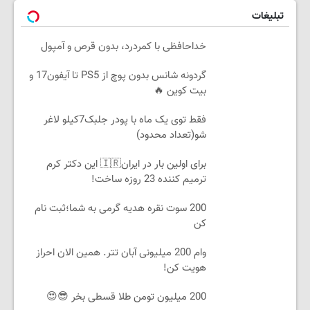
تبلیغات
خداحافظی با کمردرد، بدون قرص و آمپول
گردونه شانس بدون پوچ از PS5 تا آیفون17 و
بیت کوین 🔥
فقط توی یک ماه با پودر جلبک7کیلو لاغر
شو(تعداد محدود)
برای اولین بار در ایران🇮🇷 این دکتر کرم
ترمیم کننده 23 روزه ساخت!
200 سوت نقره هدیه گرمی به شما؛ثبت نام
کن
وام 200 میلیونی آبان تتر. همین الان احراز
هویت کن!
200 میلیون تومن طلا قسطی بخر 😎😍