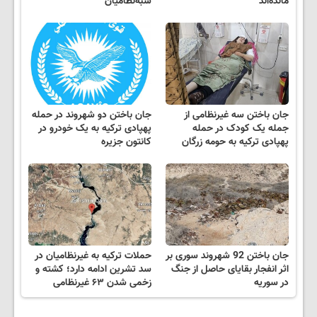
مانده‌اند
شبه‌نظامیان
جان باختن سه غیرنظامی از
جان باختن دو شهروند در حمله
جمله یک کودک در حمله
پهپادی ترکیه به یک خودرو در
پهپادی ترکیه به حومه زرگان
کانتون جزیره
جان باختن 92 شهروند سوری بر
حملات ترکیه به غیرنظامیان در
اثر انفجار بقایای حاصل از جنگ
سد تشرین ادامه دارد؛ کشته و
در سوریه
زخمی شدن ۶۳ غیرنظامی