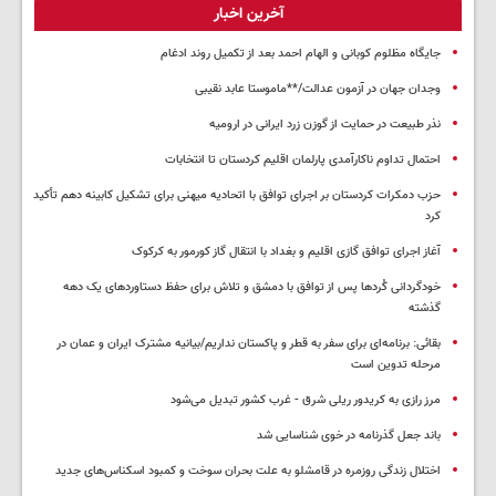
آخرین اخبار
جایگاه مظلوم کوبانی و الهام احمد بعد از تکمیل روند ادغام
وجدان جهان در آزمون عدالت/**ماموستا عابد نقیبی
نذر طبیعت در حمایت از گوزن زرد ایرانی در ارومیه
احتمال تداوم ناکارآمدی پارلمان اقلیم کردستان تا انتخابات
حزب دمکرات کردستان بر اجرای توافق با اتحادیه میهنی برای تشکیل کابینه دهم تأکید
کرد
آغاز اجرای توافق گازی اقلیم و بغداد با انتقال گاز کورمور به کرکوک
خودگردانی کُردها پس از توافق با دمشق و تلاش برای حفظ دستاوردهای یک دهه
گذشته
بقائی: برنامه‌ای برای سفر به قطر و پاکستان نداریم/بیانیه مشترک ایران و عمان در
مرحله تدوین است
مرز رازی به کریدور ریلی شرق - غرب کشور تبدیل می‌شود
باند جعل گذرنامه در خوی شناسایی شد
اختلال زندگی روزمره در قامشلو به علت بحران سوخت و کمبود اسکناس‌های جدید