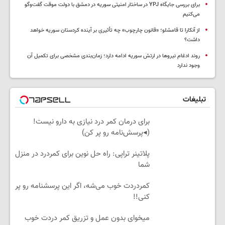
برای بررسی جایگاه YPJ در ساختار امنیتی سوریه در دمشق با دولت موقت گفت‌وگو
می‌کنیم
از آنکارا تا قامشلو؛ «قانون چارچوب» چه تأثیری بر آینده کردستان سوریه خواهد
داشت؟
روند ادغام نیروها در ارتش سوریه ادامه دارد؛ زمان‌بندی مشخصی برای تکمیل آن
وجود ندارد
تبلیغات
برای درمان کمر درد نیازی به دارو نیست!
(◂پرسش‌نامه رو پر کن)
پلاتینر تراپی: راه حل نوین برای کمردرد در منزل
شما
کمردردت خوب می‌شه، اگر این پرسشنامه رو پر
کنی!!
میخوای بدون عمل و تزریق کمر دردت خوب