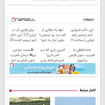
تبلیغات
این دکتر شیرازی
تنها راه رهایی از
برای اولین بار در
کرم ترمیم زخم
کمر درد رو میدونی؟
ایران🇮🇷 این دکتر
ایرانی را ساخت!!!
بدون نیاز به دارو!
کرم ترمیم کننده 23
(◂پرسش‌نامه)
روزه ساخت!
خداحافظی با
آخرین باری که درد
❌سمت جراحی
کمردرد، بدون قرص
کمر داری!
نرو❌ درمان کمردرد
و آمپول
◗پرسش‌نامه رو پر
بدون قرص و دارو
کن◖
اخبار مرتبط