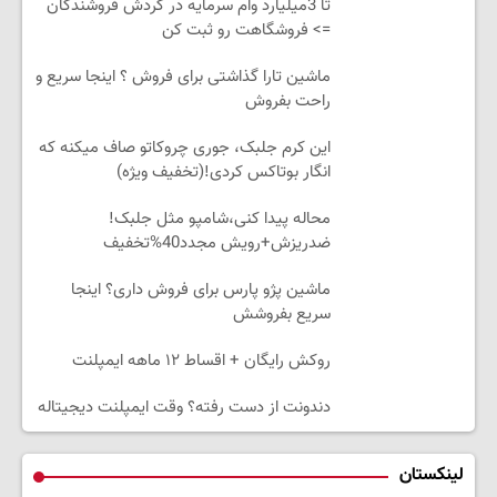
تا 3میلیارد وام سرمایه در گردش فروشندگان
=> فروشگاهت رو ثبت کن
ماشین تارا گذاشتی برای فروش ؟ اینجا سریع و
راحت بفروش
این کرم جلبک، جوری چروکاتو صاف میکنه که
انگار بوتاکس کردی!(تخفیف ویژه)
محاله پیدا کنی،شامپو مثل جلبک!
ضدریزش+رویش مجدد40%تخفیف
ماشین پژو پارس برای فروش داری؟ اینجا
سریع بفروشش
روکش رایگان + اقساط ۱۲ ماهه ایمپلنت
دندونت از دست رفته؟ وقت ایمپلنت دیجیتاله
لینکستان