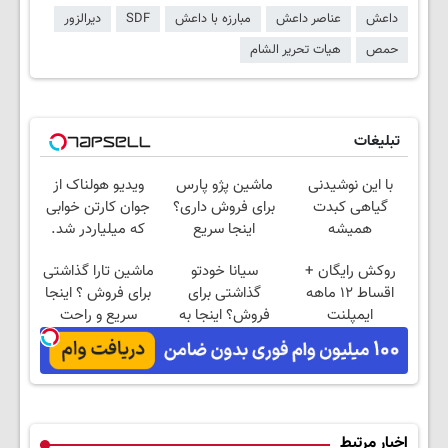
داعش
عناصر داعش
مبارزه با داعش
SDF
دیرالزور
حمص
هیات تحریر الشام
تبلیغات
با این نوشیدنی
ماشین پژو پارس
ویدیو هولناک از
گیاهی کبدت
برای فروش داری؟
جوان کارتن خوابی
همیشه
اینجا سریع
که میلیاردر شد.
پرقدرته55%تخفیف
بفروشش
آموزش رایگان
روکش رایگان +
سیانا خودتو
ماشین تارا گذاشتی
اقساط ۱۲ ماهه
گذاشتی برای
برای فروش ؟ اینجا
ایمپلنت
فروش؟ اینجا به
سریع و راحت
راحتی بفروش
بفروش
اخبار مرتبط