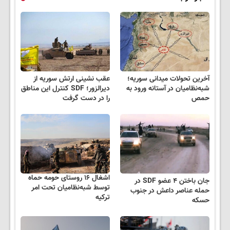
آخرین تحولات میدانی سوریه؛
عقب نشینی ارتش سوریه از
شبه‌نظامیان در آستانه ورود به
دیرالزور؛ SDF کنترل این مناطق
حمص
را در دست گرفت
اشغال ۱۶ روستای حومه حماه
جان باختن ۴ عضو SDF در
توسط شبه‌نظامیان تحت امر
حمله عناصر داعش در جنوب
ترکیه
حسکه