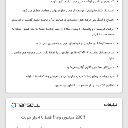
کمبودی در تامین گوشت مرغ مورد نیاز استان نداریم
استاندار آذربایجان‌غربی: توسعه از محل حقوق دولتی معادن محقق می شود
افتتاح و کلنگ زنی پروژه های میلیاردی در میاندوآب/از زنجیره تولید گوشت تا ابریشم
ترکیه، عربستان و پاکستان «پیمان مکه» را امضا کردند؛ حمله به یک عضو، حمله به
همه است + فیلم
توسعه گردشگری خارجی در آذربایجان غربی برنامه ریزی می شود
پیام معنادار نماینده MHP که قانون چارچوب را امضا نکرد: حتی مورچه هم صاحبی
دارد
دمیرتاش مشمول قانون آزادی نمی‌شود
دیدار پشت درهای بسته؛ در دیدار اردوغان و باغچه‌لی چه گذشت؟ + فیلم
اخاذی ۳۵ درصدی از محصولات کشاورزان عفرین
تبلیغات
❗❗200 میلیون وام❗❗ فقط با احراز هویت