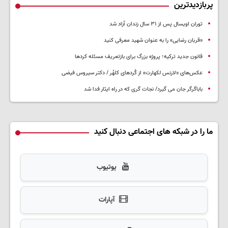
پربازدیدترین
توران اویسال پس از ۳۱ سال زندان آزاد شد
«قربان رضایی» را به عنوان شهید معرفی کنید
قانون جدید ترکیه؛ پروژه بزرگ‌ برای بازتعریف مسئله کردها
عکس‌های «لارنس لکهارت» از کُردهای کلهُر / دکتر سیروس فیضی
باباگرگر جان می گیرد/ نجات گری که در راه ایثار فدا شد
ما را در شبکه های اجتماعی دنبال کنید
یوتیوب
آپارات