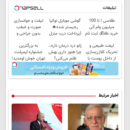
تبلیغات
طلاسی | تا 100
گوشی موبایل نوکیا
لیفت و جوانسازی
میلیون وام آنی
رجیستر شده🔥
صورت و غبغب
خرید طلا💰 ثبت نام
(پرداخت درب منزل
بدون جراحی و
کن!
+ تخفیف ویژه)
دوران نقاهت ✨
لیفت طبیعی و
زانو درد درمان داره…
به بزرگترین
تحریک کلاژن‌سازی
چرا هنوز داری بهش
جشنواره ایمپلنت
از داخل پوست با
ظلم می‌کنی؟
تهران خوش اومدید!
24ماه ماندگاری ✅
| فقط ۲۵ میلیون !
جوان شو
اخبار مرتبط