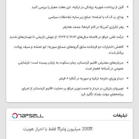
قبل از پرداخت شهریه پزشکی در ترکیه، این هفت معیار را بررسی کنید
وداع پ.ک.ک با اسلحه؛ صلح زیر سایه ملاحظات سیاسی
زهر تکراری آمریکا در کام کردها/ محمد هادیفر
درآمد نفتی عراق در فاصله سال‌های ۲۰۰۴ تا ۲۰۲۶؛ از جهش تاریخی تا نوسان‌های شدید
کاهش اختیارات دو فرمانده سابق گروه‌های مسلح سوریه؛ ابو عمشه و سیف پولات
برکنار شدند
جریان‌های معترض اقلیم کردستان: زمان سکوت به پایان رسیده است؛ نارضایتی
عمومی در آستانه انفجار است
دیدار وزرای خارجه ترکیه و سوریه در آنکارا + فیلم
نچیروان بارزانی در دیدار با نخست‌وزیر عراق بر حمایت اقلیم کردستان از اجرای
برنامه‌های دولت بغداد تأکید کرد
تبلیغات
❗❗200 میلیون وام❗❗ فقط با احراز هویت