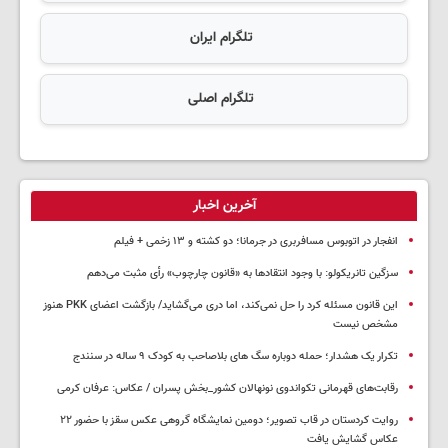
تلگرام ایران
تلگرام اصلی
آخرین اخبار
انفجار در اتوبوس مسافربری در جرمانا؛ دو کشته و ۱۳ زخمی + فیلم
سزگین تانریکولو: با وجود انتقادها به «قانون چارچوب» رأی مثبت می‌دهم
این قانون مسئله کرد را حل نمی‌کند، اما دری می‌گشاید/ بازگشت اعضای PKK هنوز
مشخص نیست
تکرار یک هشدار؛ حمله دوباره سگ های بلاصاحب به کودک ۹ ساله در سنندج
رقابت‌های قهرمانی تکواندوی نونهالان کشور_بخش پسران / عکاس: عرفان کرمی
روایت کردستان در قاب تصویر؛ دومین نمایشگاه گروهی عکس سقز با حضور ۲۲
عکاس گشایش یافت