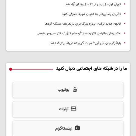
توران اویسال پس از ۳۱ سال زندان آزاد شد
«قربان رضایی» را به عنوان شهید معرفی کنید
قانون جدید ترکیه؛ پروژه بزرگ‌ برای بازتعریف مسئله کردها
عکس‌های «لارنس لکهارت» از کُردهای کلهُر / دکتر سیروس فیضی
باباگرگر جان می گیرد/ نجات گری که در راه ایثار فدا شد
ما را در شبکه های اجتماعی دنبال کنید
یوتیوب
آپارات
اینستاگرام