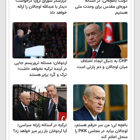
دولت باغچه‌لی: در آستانه
گزارشگر شورای اروپا درخواست
دوره‌ای مقدس برای وحدت ملی
دیدار با عبدالله اوجالان را ارائه
هستیم
خواهد داد
CHP به دنبال ایجاد اختلاف
اردوغان: مسئله تروریسم جایی
میان اوجالان و دم پارتی است
در آینده ترکیه نخواهد داشت؛
ترک و کُرد برابر هستند
باغچه لی: من سر حرفم هستم،
ترکیه در آستانه زلزله سیاسی؛
اوجالان بیاید در مجلس PKK را
آیا اردوغان باز زیر میز خواهد زد؟
منحل اعلام کند