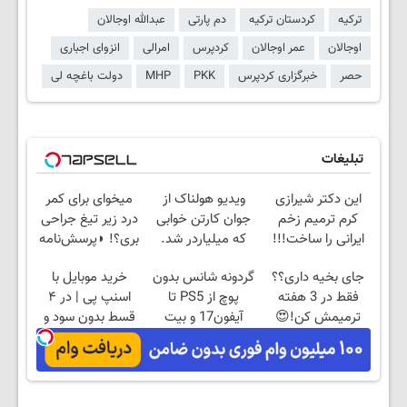
ترکیه
کردستان ترکیه
دم پارتی
عبدالله اوجالان
اوجالان
عمر اوجالان
کردپرس
امرالی
انزوای اجباری
حصر
خبرگزاری کردپرس
PKK
MHP
دولت باغچه لی
تبلیغات
این دکتر شیرازی
ویدیو هولناک از
میخوای برای کمر
کرم ترمیم زخم
جوان کارتن خوابی
درد زیر تیغ جراحی
ایرانی را ساخت!!!
که میلیاردر شد.
بری؟! ◗پرسش‌نامه
آموزش رایگان
رو پر کن◖
جای بخیه داری؟؟
گردونه شانس بدون
خرید موبایل با
فقط در 3 هفته
پوچ از PS5 تا
اسنپ پی | در ۴
ترمیمش کن!😍
آیفون17 و بیت
قسط بدون سود و
کوین 🔥
کارمزد!