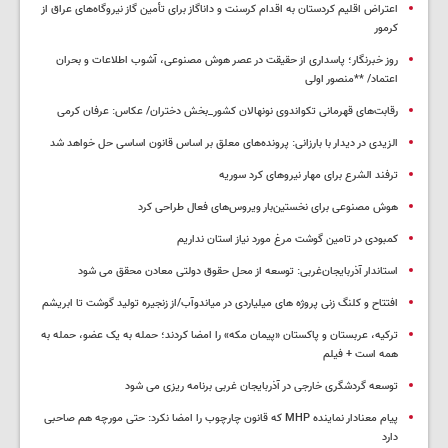
اعتراض اقلیم کردستان به اقدام کرسنت و داناگاز برای تأمین گاز نیروگاه‌های عراق از
کرمور
روز خبرنگار؛ پاسداری از حقیقت در عصر هوش مصنوعی، آشوب اطلاعات و بحران
اعتماد/ **منصور اولی
رقابت‌های قهرمانی تکواندوی نونهالان کشور_بخش دختران/ عکاس: عرفان کرمی
الزیدی در دیدار با بارزانی: پرونده‌های معلق بر اساس قانون اساسی حل خواهد شد
ترفند الشرع برای مهار نیروهای کرد سوریه
هوش مصنوعی برای نخستین‌بار ویروس‌های فعال طراحی کرد
کمبودی در تامین گوشت مرغ مورد نیاز استان نداریم
استاندار آذربایجان‌غربی: توسعه از محل حقوق دولتی معادن محقق می شود
افتتاح و کلنگ زنی پروژه های میلیاردی در میاندوآب/از زنجیره تولید گوشت تا ابریشم
ترکیه، عربستان و پاکستان «پیمان مکه» را امضا کردند؛ حمله به یک عضو، حمله به
همه است + فیلم
توسعه گردشگری خارجی در آذربایجان غربی برنامه ریزی می شود
پیام معنادار نماینده MHP که قانون چارچوب را امضا نکرد: حتی مورچه هم صاحبی
دارد