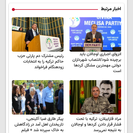
اخبار مرتبط
انزوای اجباری اوجالان باید
رئیس مشترک دم پارتی حزب
برچیده شود/انتصاب شهرداران
حاکم ترکیه را به انتخابات
دولتی مهمترین مشکل کردها
زودهنگام فراخواند
است
مراد قاراییلان: ترکیه با تحت
پیکر طارق ضیا اَکینجی،
فشار قرار دادن کردها و اوجالان
تاریخدان اهل آمد در زادگاهش
به نتیجه نمی‌رسد
به خاک سپرده شد + فیلم