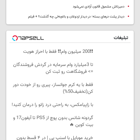
دمیرتاش مشمول قانون آزادی نمی‌شود
دیدار پشت درهای بسته؛ در دیدار اردوغان و باغچه‌لی چه گذشت؟ + فیلم
تبلیغات
❗❗200 میلیون وام❗❗ فقط با احراز هویت
تا 3میلیارد وام سرمایه در گردش فروشندگان
=> فروشگاهت رو ثبت کن
فقط با یه کرم جوانساز، پیری رو از خودت دور
کن(تخفیف50%)
با زاپیامکس، به راحتی درد زانو را درمان کنید!
گردونه شانس بدون پوچ از PS5 تا آیفون17 و
بیت کوین 🔥
خرید موبایل با اسنپ پی | در ۴ قسط بدون