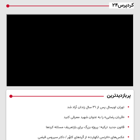
کردپرس۲۴
پربازدیدترین
توران اویسال پس از ۳۱ سال زندان آزاد شد
«قربان رضایی» را به عنوان شهید معرفی کنید
قانون جدید ترکیه؛ پروژه بزرگ‌ برای بازتعریف مسئله کردها
عکس‌های «لارنس لکهارت» از کُردهای کلهُر / دکتر سیروس فیضی