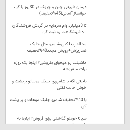
درمان طبیعی چین و چروک در 30روز با کرم
جوانساز آلمانی(45%تخفیف)
تا 3میلیارد وام سرمایه در گردش فروشندگان
=> فروشگاهت رو ثبت کن
محاله پیدا کنی،شامپو مثل جلبک!
ضدریزش+رویش مجدد40%تخفیف
ماشینت رو میخوای بفروشی؟ اینجا یک روزه
برات میفروشه
باختی اگه با شامپوی جلبک موهاتو پرپشت و
خوش حالت نکنی
با 40%تخفیف شامپو جلبک موهات و پر پشت
کن
سیانا خودتو گذاشتی برای فروش؟ اینجا به
راحتی بفروش