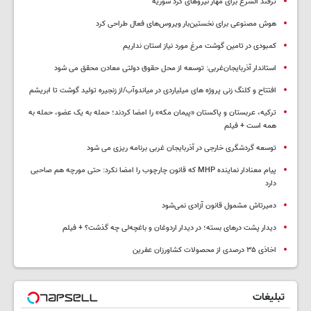
ترفند الشرع برای مهار نیروهای کرد سوریه
هوش مصنوعی برای نخستین‌بار ویروس‌های فعال طراحی کرد
کمبودی در تامین گوشت مرغ مورد نیاز استان نداریم
استاندار آذربایجان‌غربی: توسعه از محل حقوق دولتی معادن محقق می شود
افتتاح و کلنگ زنی پروژه های میلیاردی در میاندوآب/از زنجیره تولید گوشت تا ابریشم
ترکیه، عربستان و پاکستان «پیمان مکه» را امضا کردند؛ حمله به یک عضو، حمله به
همه است + فیلم
توسعه گردشگری خارجی در آذربایجان غربی برنامه ریزی می شود
پیام معنادار نماینده MHP که قانون چارچوب را امضا نکرد: حتی مورچه هم صاحبی
دارد
دمیرتاش مشمول قانون آزادی نمی‌شود
دیدار پشت درهای بسته؛ در دیدار اردوغان و باغچه‌لی چه گذشت؟ + فیلم
اخاذی ۳۵ درصدی از محصولات کشاورزان عفرین
تبلیغات