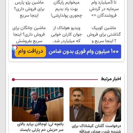
تا 3میلیارد وام
میخوایم رایگان
ماشین پژو پارس
سرمایه در گردش
بهت یاد بدیم
برای فروش داری؟
فروشندگان =>
چجوری پولدارشی!
اینجا سریع
فروشگاهت رو ثبت
باور نداری امتحانش
بفروشش
ماشین کوییک
ویدیو هولناک از
ماشین چانگان برای
کن
مجانیه
گذاشتی برای فروش
جوان کارتن خوابی
فروش داری؟ اینجا
؟ اینجا سریع و
که میلیاردر شد.
سریع بفروشش
راحت بفروش
آموزش رایگان
اخبار مرتبط
باغچه لی: اوجالان بیاید بالای
درخواست گلتان کیشاناک برای
سر حزبش دم پارتی بایستد
شنیده شدن صدای عبدالله