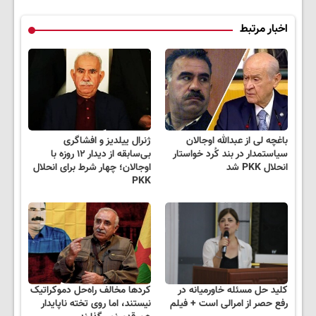
اخبار مرتبط
باغچه لی از عبدالله اوجالان
ژنرال ییلدیز و افشاگری
سیاستمدار در بند کُرد خواستار
بی‌سابقه از دیدار ۱۲ روزه با
انحلال PKK شد
اوجالان؛ چهار شرط برای انحلال
PKK
کلید حل مسئله خاورمیانه در
کردها مخالف راه‌حل دموکراتیک
رفع حصر از امرالی است + فیلم
نیستند، اما روی تخته‌ ناپایدار