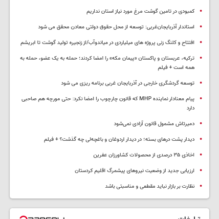
کمبودی در تامین گوشت مرغ مورد نیاز استان نداریم
استاندار آذربایجان‌غربی: توسعه از محل حقوق دولتی معادن محقق می شود
افتتاح و کلنگ زنی پروژه های میلیاردی در میاندوآب/از زنجیره تولید گوشت تا ابریشم
ترکیه، عربستان و پاکستان «پیمان مکه» را امضا کردند؛ حمله به یک عضو، حمله به
همه است + فیلم
توسعه گردشگری خارجی در آذربایجان غربی برنامه ریزی می شود
پیام معنادار نماینده MHP که قانون چارچوب را امضا نکرد: حتی مورچه هم صاحبی
دارد
دمیرتاش مشمول قانون آزادی نمی‌شود
دیدار پشت درهای بسته؛ در دیدار اردوغان و باغچه‌لی چه گذشت؟ + فیلم
اخاذی ۳۵ درصدی از محصولات کشاورزان عفرین
ارزیابی جدید از وضعیت نیروهای پیشمرگ اقلیم کردستان
نظارت بر بازار نباید مقطعی و مناسبتی باشد