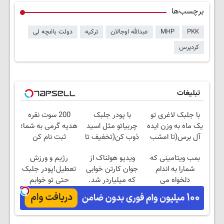
برچسب‌ها
PKK
MHP
عبدالله اوجالان
ترکیه
دولت باغچه لی
کردپرس
تبلیغات
با جلبک لاغری تو
با پودر جلبک
200 سوت نقره
یک ماه به وزن ایده
چربیاتو مثل اسید
هدیه گرمی به شما؛
آل برس(تا امشب
ذوب کن(تخفیف تا
ثبت نام کن
تخفیف ویژه)
امشب)
بمب ویتامینی که
ویدیو هولناک از
رژیم و ورزش
شمارا به اندام
جوان کارتن خوابی
تعطیل!پودر جلبک
دلخواه می
که میلیاردر شد.
حتی تو خوابم
رساند40%تخفیف
آموزش رایگان
لاغرت
میکنه40%تخفیف