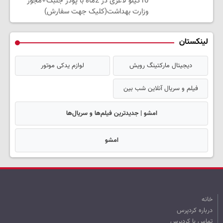
10کیلو لاغری در 2ماه با پودر جلبک+مجوز
وزارت بهداشت(کلیک جهت سفارش)
لینکستان
دیجیتال مارکتینگ رویش
لوازم یدکی موتور
فیلم و سریال آنلاین شب بین
امشو | جدیدترین فیلم‌ها و سریال‌ها
امشو
خانه
درباره کردپرس
تماس با کردپرس