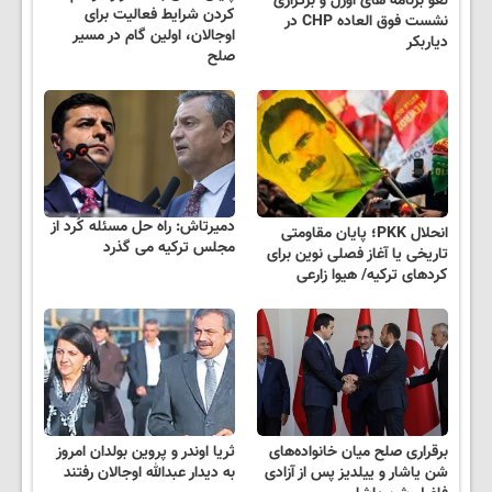
لغو برنامه های اوزل و برگزاری
کردن شرایط فعالیت برای
نشست فوق العاده CHP در
اوجالان، اولین گام در مسیر
دیاربکر
صلح
دمیرتاش: راه حل مسئله کُرد از
انحلال PKK؛ پایان مقاومتی
مجلس ترکیه می گذرد
تاریخی یا آغاز فصلی نوین برای
کردهای ترکیه/ هیوا زارعی
برقراری صلح میان خانواده‌های
ثریا اوندر و پروین بولدان امروز
شن یاشار و ییلدیز پس از آزادی
به دیدار عبدالله اوجالان رفتند