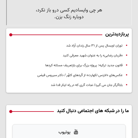
پربازدیدترین
توران اویسال پس از ۳۱ سال زندان آزاد شد
«قربان رضایی» را به عنوان شهید معرفی کنید
قانون جدید ترکیه؛ پروژه بزرگ‌ برای بازتعریف مسئله کردها
عکس‌های «لارنس لکهارت» از کُردهای کلهُر / دکتر سیروس فیضی
باباگرگر جان می گیرد/ نجات گری که در راه ایثار فدا شد
ما را در شبکه های اجتماعی دنبال کنید
یوتیوب