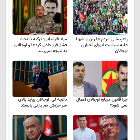
راهپیمایی مردم عفرین و شهبا
مراد قاراییلان: ترکیه با تحت
علیه سیاست انزوای اجباری
فشار قرار دادن کردها و اوجالان
اوجالان
به نتیجه نمی‌رسد
چرا قانون درباره اوجالان اعمال
باغچه لی: اوجالان بیاید بالای
نمی شود؟
سر حزبش دم پارتی بایستد