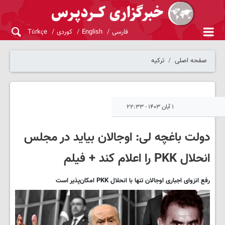
فارسی
English
کوردی
Türkçe
صفحه اصلی
ترکیه
۱ آبان ۱۴۰۳ - ۲۲:۳۳
دولت باغچه لی: اوجالان بیاید در مجلس
انحلال PKK را اعلام کند + فیلم
رفع انزوای اجباری اوجالان تنها با انحلال PKK امکان‌پذیر است