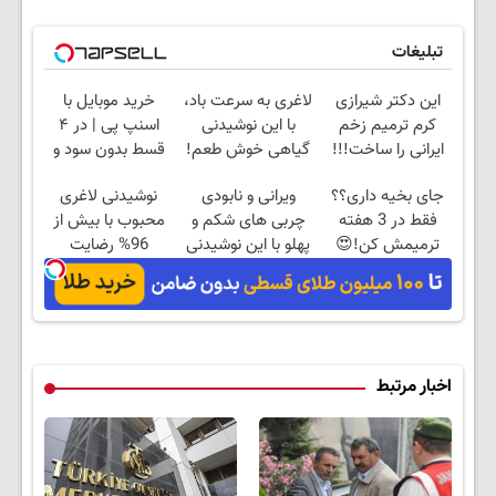
تبلیغات
این دکتر شیرازی
لاغری به سرعت باد،
خرید موبایل با
کرم ترمیم زخم
با این نوشیدنی
اسنپ پی | در ۴
ایرانی را ساخت!!!
گیاهی خوش طعم!
قسط بدون سود و
کلیک جهت خرید
کارمزد!
جای بخیه داری؟؟
ویرانی و نابودی
نوشیدنی لاغری
فقط در 3 هفته
چربی های شکم و
محبوب با بیش از
ترمیمش کن!😍
پهلو با این نوشیدنی
96% رضایت
گیاهی
مشتری*60%تخفیف
فقط امروز*
اخبار مرتبط