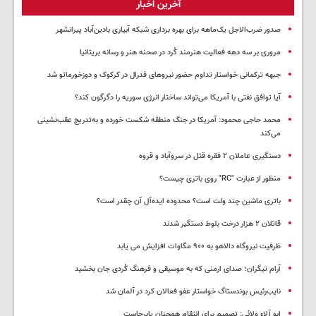
آخرین اخبار
صدور ضرب‌الاجل یک‌ماهه برای بهره برداری شبکه آبیاری بادین‌آباد پیرانشهر
مروری بر سه دهه فعالیت هنرمند کُرد در صحنه هنر و رسانه بریتانیا
جبهه ترکمانی خواستار تداوم حضور نیروهای فدرال در کرکوک و دوزخورماتو شد
آیا توافق نفتی با آمریکا می‌تواند ساختار انرژی سوریه را دگرگون کند؟
محمد حاجی محمود: آمریکا در جنگ منطقه شکست خورده و به‌تدریج عقب‌نشینی
می‌کند
دستگیری عاملان ۲ فقره قتل در سروآباد و قروه
منظور از عبارت "RC" روی باتری چیست؟
باتری ماشین چند ولت است؟ محدوده ایده‌آل آن چقدر است؟
قاتلان ۲ هزار درخت بلوط دستگیر شدند
ظرفیت نیروگاه دالاهو به ۹۰۰ مگاوات افزایش می یابد
آرام تیگران؛ صدای ارمنی که به موسیقی و فرهنگ کُردی جان بخشید
نایب‌رئیس بوندستاگ خواستار عفو فعالان کرد در آلمان شد
ابو آلاء ولائی: تصمیم برای انتقام همچنان پابرجاست