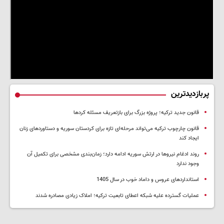
پربازدیدترین
قانون جدید ترکیه؛ پروژه بزرگ‌ برای بازتعریف مسئله کردها
قانون چارچوب ترکیه می‌تواند مرحله‌ای تازه برای کردستان سوریه و دستاوردهای زنان
ایجاد کند
روند ادغام نیروها در ارتش سوریه ادامه دارد؛ زمان‌بندی مشخصی برای تکمیل آن
وجود ندارد
استانداردهای عروس و داماد خوب در سال 1405
عملیات گسترده علیه شبکه اعطای تابعیت ترکیه؛ املاک زیادی مصادره شدند