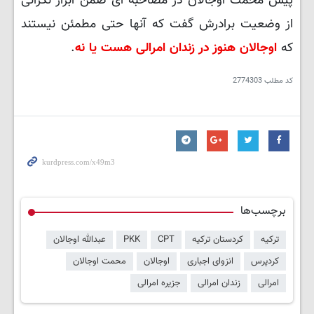
پیش محمت اوجالان در مصاحبه ای ضمن ابراز نگرانی
از وضعیت برادرش گفت که آنها حتی مطمئن نیستند
که
اوجالان هنوز در زندان امرالی هست یا نه
.
کد مطلب
2774303
برچسب‌ها
ترکیه
کردستان ترکیه
CPT
PKK
عبدالله اوجالان
کردپرس
انزوای اجباری
اوجالان
محمت اوجالان
امرالی
زندان امرالی
جزیره امرالی