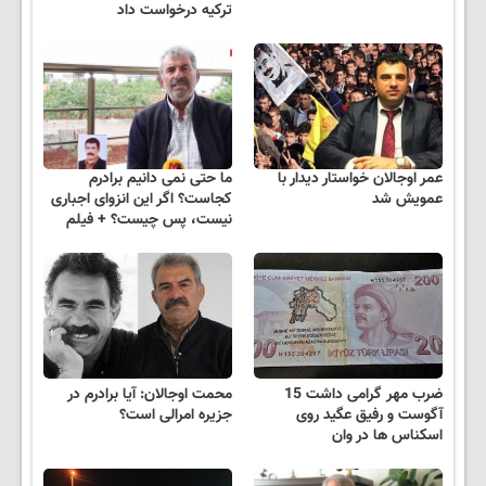
ترکیه درخواست داد
عمر اوجالان خواستار دیدار با
ما حتی نمی دانیم برادرم
عمویش شد
کجاست؟ اگر این انزوای اجباری
نیست، پس چیست؟ + فیلم
ضرب مهر گرامی داشت 15
محمت اوجالان: آیا برادرم در
آگوست و رفیق عگید روی
جزیره امرالی است؟
اسکناس ها در وان