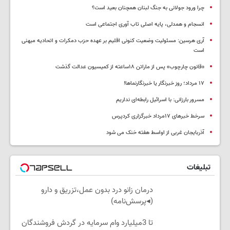
چرا ورود جولانی به جنگ لبنان همچنان بعید است؟
انسجام و همدلی، پایه اصلی تاب آوری اجتماعی است
آری هرسین: مسئولیت وضعیت کنونی اقلیم بر عهده حزب دمکرات و اتحادیه میهنی
است
«قانون چارچوب» پس از ماراتن ۱۸ساعته از کمیسیون عدالت گذشت
١٧ مرداد؛ روز خبرنگار یا خبرنگارنماها!
مسرور بارزانی: با اسرائیل رابطه‌ای نداریم
سرخط خبرهای ۱۷مرداد خبرگزاری کردپرس
آذربایجان غربی از اواسط هفته خنک می شود
تبلیغات
درمان زانو درد بدون عمل،تزریق و دارو
(◂پرسش‌نامه)
تا 3میلیارد وام سرمایه در گردش فروشندگان