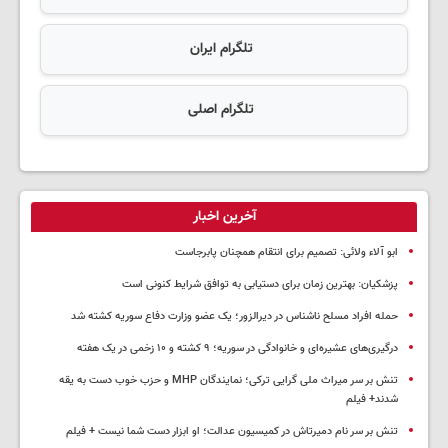
تلگرام ایران
تلگرام اصلی
آخرین اخبار
ابو آلاء ولائی: تصمیم برای انتقام همچنان پابرجاست
پزشکیان‌: بهترین زمان برای دستیابی به توافق شرایط کنونی است
حمله افراد مسلح ناشناس در دیرالزور؛ یک عضو وزارت دفاع سوریه کشته شد
درگیری‌های عشیره‌ای و خانوادگی در سوریه؛ ۹ کشته و ۱۰ زخمی در یک هفته
تنش بر سر میراث ملی گرایی ترکی؛ نمایندگان MHP و حزب خوب دست به یقه
شدند+ فیلم
تنش بر سر نام دمیرتاش در کمیسیون عدالت؛ او ابزار دست شما نیست + فیلم