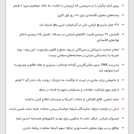
روزی آرام تیگران را در سرزمینی که آرزویش را داشت، به خاک خواهیم سپرد + فیلم
وعده‌های معاون اقتصادی برای ۱۰۰ روز اول کاری
۱۲۷ هزار مترمربع اراضی ملی در آذربایجان غربی رفع تصرف شد
افزایش ۳۰ درصدی قیمت کالاهای اساسی در حسکه؛ تکمیل ۹۵ درصدی ادغام
نهادهای اقتصادی
اعلام حمایت دمیرتاش و میرزاکلی از روند صلح و قانون چارچوب؛ این روند، روند
تجزیه یا بده‌بستانی مبتنی بر معامله‌های سطحی نیست
مدیریت PKK: بدون نقش‌آفرینی آزادانه اوجالان، بسیاری از مفاد «قانون چارچوب»
اجرا نخواهد شد
از خاموشی زبان مادری در غربت تا بازگشت به دیاربکر؛ روایت یک دختر کُرد + فیلم
تداوم موج بازداشت مقامات و مسئولان متهم به فساد در عراق
حشد شعبی: فالح الفیاض از حملات آمریکا و عربستان اطلاع قبلی نداشت
تنش در پارلمان عراق؛ نمایندگان شیعه خواستار بررسی حملات علیه حشد شعبی شدند
نچیروان بارزانی: عراق، نباید به سکویی برای تهدید کشورهای همسایه تبدیل شود
توافق بر سر چهار معاون نخست‌وزیر عراق؛ سهم کردها معاونت روابط خارجی