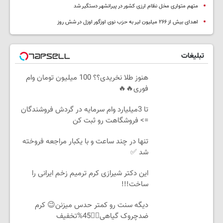
متهم متواری مخل نظام ارزی کشور در پیرانشهر دستگیر شد
اهدای بیش از ۲۶۶ میلیون لیر به حزب نوی اوزگور اوزل در شش روز
تبلیغات
هنوز طلا نخریدی؟؟ 100 میلیون تومان وام
فوری🔥🔥
تا 3میلیارد وام سرمایه در گردش فروشندگان
=> فروشگاهت رو ثبت کن
تنها در چند ساعت و با یکبار مراجعه فروخته
شد ✅
این دکتر شیرازی کرم ترمیم زخم ایرانی را
ساخت!!!
دیگه سنت رو کمتر حدس میزنن😉 کرم
ضدچروک گیاهی👈🏻45%تخفیف