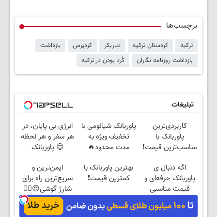
برچسب‌ها
ترکیه
کردستان ترکیه
دیاربکر
کردپرس
بازداشت
بازداشت روزنامه نگاران
کُرد بودن در ترکیه
تبلیغات
کاربردی‌ترین
پاوربانک شیائومی با
انرژی بی پایان، در
پاوربانک با
تخفیف ویژه به
هر سفر و هر لحظه
مناسب‌ترین قیمت❗
مدت محدود🔥
😍 پاوربانک
شیائومی با تخفیف
اگه دنبال ی
بهترین پاوربانک با
ایمن‌ترین و
ویژه🔥
پاوربانک حرفه‌ای و
کمترین قیمت❗
سریع‌ترین راه برای
قیمت مناسبی
شارژ گوشی😍👌🏻
تخفیف رو از دست
نده👌🏻