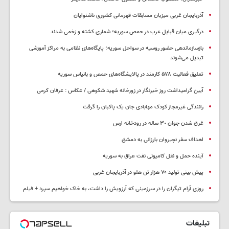
آذربایجان غربی میزبان مسابقات قهرمانی کشوری ناشنوایان
درگیری میان قبایل عرب در حمص سوریه؛ شماری کشته و زخمی شدند
بازسازماندهی حضور روسیه در سواحل سوریه؛ پایگاه‌های نظامی به مراکز آموزشی
تبدیل می‌شوند
تعلیق فعالیت ۵۷۸ کارمند در پالایشگاه‌های حمص و بانیاس سوریه
آیین گرامیداشت روز خبرنگار در زورخانه شهید شکوهی / عکاس : عرفان کرمی
رانندگی غیرمجاز کودک مهابادی جان یک پاکبان را گرفت
غرق شدن جوان ٣٠ ساله در رودخانه ارس
اهداف سفر نچیروان بارزانی به دمشق
آینده حمل و نقل کامیونی نفت عراق به سوریه
پیش بینی تولید ۷۰ هزار تن هلو در آذربایجان غربی
روزی آرام تیگران را در سرزمینی که آرزویش را داشت، به خاک خواهیم سپرد + فیلم
تبلیغات