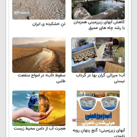
کاهش آبهای زیرزمینی همزمان
تنِ خشکیده ی ایران
با رشد چاه های عمیق
آب؛ میراثی گران بها در گرداب
سقوط «آب» در امواج منفعت
نیستی
طلبی
هجرت آب از دامن محیط زیست
آبهای زیرزمینی؛ گنج پنهانِ روبه
نابودی