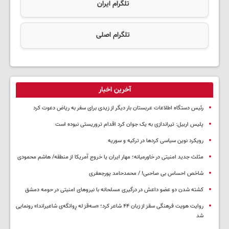
تلگرام ایران
تلگرام اصلی
آخرین اخبار
رئیس دستگاه اطلاعات عربستان بار دیگر از زیدی برای سفر به ریاض دعوت کرد
پلیس اربیل: تیراندازی به یک جوان کرد اقدام تروریستی نبوده است
رویکرد نوین سیاسی کردها در ترکیه و سوریه
مثلث جدید امنیتی در خاورمیانه؛ مهار ایران یا خروج آمریکا از منطقه/ هاشم محمودی
شاخص احساس بی صاحبی! / محمدحامد پورجعفری
کشته شدن دو عضو داعش در درگیری مسلحانه با نیروهای امنیتی در حومه دمشق
روایت هویت فرهنگی سقز از زبان ۴۴ شاعر کرد؛ «سەقز له ڕوانگەی شاعیراندا» رونمایی
شد