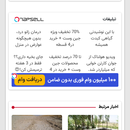
تبلیغات
با این نوشیدنی
70% تخفیف ویژه
درمان زانو درد،
گیاهی کبدت
جین وست + خرید
بدون هیچگونه
همیشه
در4 قسطه
عوارض در منزل
پرقدرته55%تخفیف
(◂پرسش‌نامه)
ویدیو هولناک از
تا 70 درصد تخفیف
جای بخیه داری؟؟
جوان کارتن خوابی
محصولات جین
فقط در 3 هفته
که میلیاردر شد.
وست + خرید در 4
ترمیمش کن!😍
آموزش رایگان
قسط
اخبار مرتبط