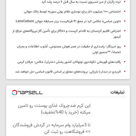
تردد زائران از مرز خسروی نسبت به سال قبل ۶ درصد رشد کرد
اختصاص ۱۰۰ میلیون دلار برای نوسازی نظام پولی سوریه توسط بانک جهانی
«اوین عباسی» عکاس کرد در جمع ۴۱ فینالیست برتر مسابقه جهانی LensCulture
اعتراض اقلیم کردستان به اقدام کرسنت و داناگاز برای تأمین گاز نیروگاه‌های عراق از
کرمور
روز خبرنگار؛ پاسداری از حقیقت در عصر هوش مصنوعی، آشوب اطلاعات و بحران
اعتماد/ **منصور اولی
رقابت‌های قهرمانی تکواندوی نونهالان کشور_بخش دختران/ عکاس: عرفان کرمی
الزیدی در دیدار با بارزانی: پرونده‌های معلق بر اساس قانون اساسی حل خواهد شد
تبلیغات
این کرم ضدچروک غذای پوستت رو تامین
میکنه (خرید با 40%تخفیف)
تا 3میلیارد وام سرمایه در گردش فروشندگان
=> فروشگاهت رو ثبت کن