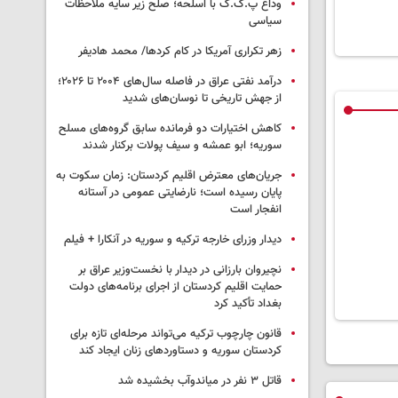
وداع پ.ک.ک با اسلحه؛ صلح زیر سایه ملاحظات
سیاسی
زهر تکراری آمریکا در کام کردها/ محمد هادیفر
درآمد نفتی عراق در فاصله سال‌های ۲۰۰۴ تا ۲۰۲۶؛
از جهش تاریخی تا نوسان‌های شدید
کاهش اختیارات دو فرمانده سابق گروه‌های مسلح
سوریه؛ ابو عمشه و سیف پولات برکنار شدند
جریان‌های معترض اقلیم کردستان: زمان سکوت به
پایان رسیده است؛ نارضایتی عمومی در آستانه
انفجار است
دیدار وزرای خارجه ترکیه و سوریه در آنکارا + فیلم
نچیروان بارزانی در دیدار با نخست‌وزیر عراق بر
حمایت اقلیم کردستان از اجرای برنامه‌های دولت
بغداد تأکید کرد
قانون چارچوب ترکیه می‌تواند مرحله‌ای تازه برای
کردستان سوریه و دستاوردهای زنان ایجاد کند
قاتل ٣ نفر در میاندوآب بخشیده شد