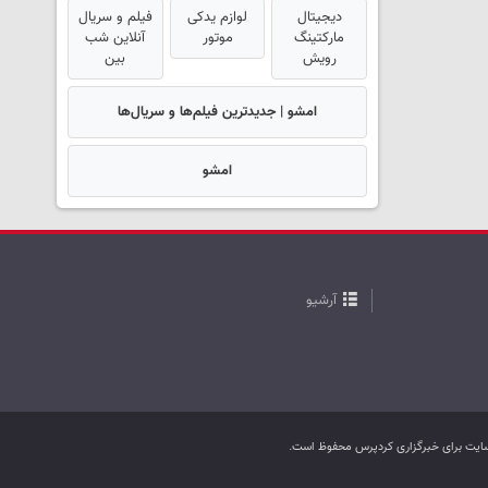
دیجیتال
لوازم یدکی
فیلم و سریال
مارکتینگ
موتور
آنلاین شب
رویش
بین
امشو | جدیدترین فیلم‌ها و سریال‌ها
امشو
آرشیو
ب سایت برای خبرگزاری کردپرس محفوظ است.