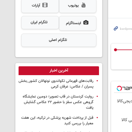
یوتیوب
آپارات
تلگرام ایران
اینستاگرام
تلگرام اصلی
آخرین اخبار
رقابت‌های قهرمانی تکواندوی نونهالان کشور_بخش
پسران / عکاس: عرفان کرمی
روایت کردستان در قاب تصویر؛ دومین نمایشگاه
یجی‌کالا
گروهی عکس سقز با حضور ۲۲ عکاس گشایش
یافت
قبل از پرداخت شهریه پزشکی در ترکیه، این هفت
ی کالا
معیار را بررسی کنید