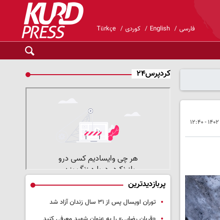
فارسی
English
کوردی
Türkçe
کردپرس۲۴
پربازدیدترین
توران اویسال پس از ۳۱ سال زندان آزاد شد
«قربان رضایی» را به عنوان شهید معرفی کنید