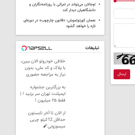
اوجالان می‌تواند در امرالی با روزنامه‌نگاران و
دانشگاهیان دیدار کند
نعمان کورتولموش: «قانون چارچوب» درِ دوره‌ای
تازه را خواهد گشود
تبلیغات
خلافی خودروتو الان ببین،
با پلاک و کد ملی، بدون
نیاز به مراجعه حضوری
ارسال
به بزرگترین جشنواره
ایمپلنت تهران سر بزنید ! |
فقط ۲۵ میلیون !
از الان تا آخر تابستون
حداقل 12کیلو چربی
میسوزونی🧨